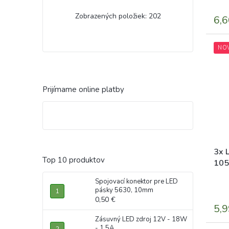
Zobrazených položiek:
202
6,6
NO
Prijímame online platby
3x 
Top 10 produktov
105
eye
Spojovací konektor pre LED
pásky 5630, 10mm
0,50 €
5,9
Zásuvný LED zdroj 12V - 18W
- 1,5A