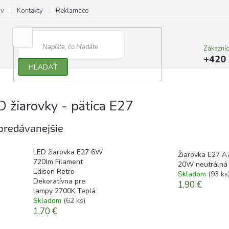
ov
Kontakty
Reklamace
Zákazní
+420 
HĽADAŤ
D žiarovky - pätica E27
predávanejšie
LED žiarovka E27 6W
Žiarovka E27 A
720lm Filament
20W neutrálná 
Edison Retro
Skladom
(93 ks
Dekoratívna pre
1,90 €
lampy 2700K Teplá
Skladom
(62 ks)
1,70 €