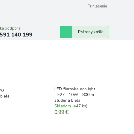
Prihlásenie
cka podpora:
Nákupný
Prázdny košík
591 140 199
košík
LED žiarovka ecolight
70
- E27 - 10W - 800lm -
biela
studená biela
)
Skladom
(447 ks)
0,99 €