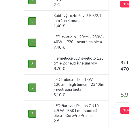
NO
2 €
Káblový rozbočovač 5,5/2,1
mm 1 in 4 mono
1,40 €
LED svietidlo 120cm - 230V -
40W - IP20 - neutrálna biela
7,40 €
Hermetické LED svietidlo 120
3x 
cm + 2x neutrálne žiarivky
470
9,70 €
eye
LED trubica - T8 - 18W -
120cm - high lumen - 2340lm
- neutrálna biela
5,9
3,10 €
LED žiarovka Philips GU10 -
NO
4,9 W - 550 Lm - studená
biela - CorePro Premium
2 €