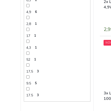
0,3
2x 
4,9
4,9
6
2,8
1
2,9
17
1
NO
4,3
1
52
1
17,5
3
9.5
5
3x 
17.5
3
100