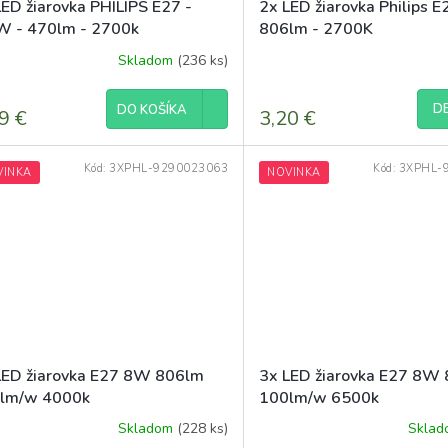
LED žiarovka PHILIPS E27 -
2x LED žiarovka Philips E
W - 470lm - 2700k
806lm - 2700K
Skladom
(236 ks)
Priemerné
hodnotenie
produktu
DE
DO KOŠÍKA
9 €
3,20 €
je
5,0
z
Kód:
3XPHL-9290023063
Kód:
3XPHL-
VINKA
NOVINKA
5
hviezdičiek.
LED žiarovka E27 8W 806lm
3x LED žiarovka E27 8W
lm/w 4000k
100lm/w 6500k
Skladom
(228 ks)
Skla