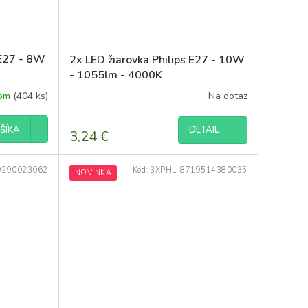
 E27 - 8W
2x LED žiarovka Philips E27 - 10W
- 1055lm - 4000K
dom
(404 ks)
Na dotaz
Priemerné
hodnotenie
produktu
DETAIL
ŠÍKA
3,24 €
je
5,0
z
9290023062
Kód:
3XPHL-8719514380035
NOVINKA
5
hviezdičiek.