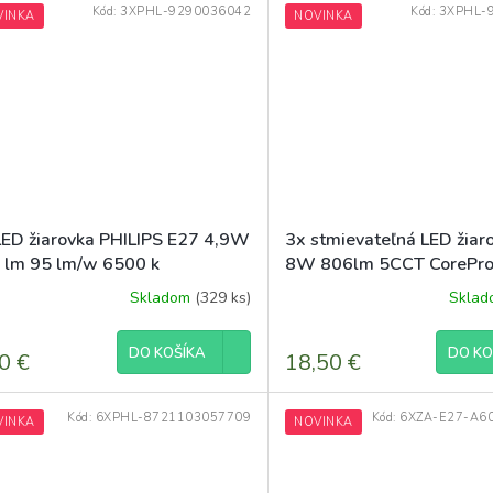
Kód:
3XPHL-9290036042
Kód:
3XPHL-
VINKA
NOVINKA
LED žiarovka PHILIPS E27 4,9W
3x stmievateľná LED žiar
 lm 95 lm/w 6500 k
8W 806lm 5CCT CorePro
comfort corepro
6500K
Skladom
(329 ks)
Skla
DO KOŠÍKA
DO KO
0 €
18,50 €
Kód:
6XPHL-8721103057709
Kód:
6XZA-E27-A6
VINKA
NOVINKA