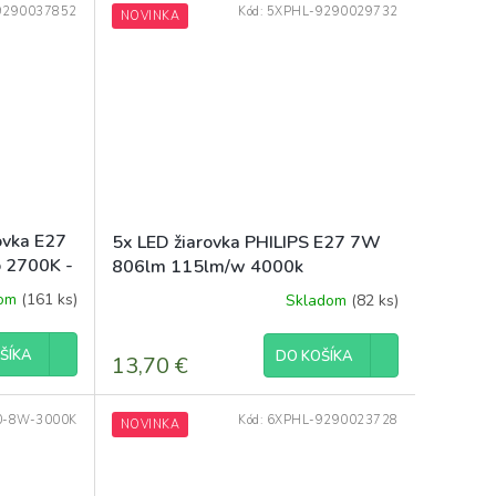
9290037852
Kód:
5XPHL-9290029732
NOVINKA
ovka E27
5x LED žiarovka PHILIPS E27 7W
 2700K -
806lm 115lm/w 4000k
eyecomfort corepro
dom
(161 ks)
Skladom
(82 ks)
ŠÍKA
DO KOŠÍKA
13,70 €
0-8W-3000K
Kód:
6XPHL-9290023728
NOVINKA