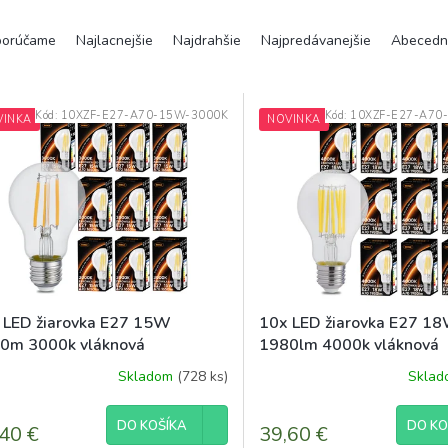
orúčame
Najlacnejšie
Najdrahšie
Najpredávanejšie
Abecedn
Kód:
10XZF-E27-A70-15W-3000K
Kód:
10XZF-E27-A70
VINKA
NOVINKA
 LED žiarovka E27 15W
10x LED žiarovka E27 1
0m 3000k vláknová
1980lm 4000k vláknová
ratívna retro
dekoratívna retro
Skladom
(728 ks)
Skla
DO KOŠÍKA
DO KO
40 €
39,60 €