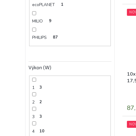
ecoPLANET
1
NO
MILIO
9
PHILIPS
87
Výkon (W)
10x
17,
Pre
1
3
2
2
87,
3
3
NO
4
10