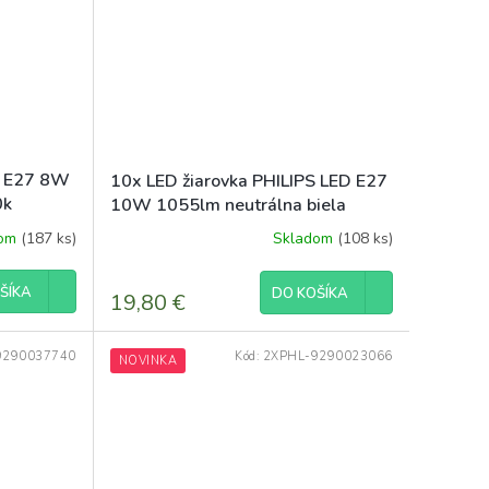
S E27 8W
10x LED žiarovka PHILIPS LED E27
0k
10W 1055lm neutrálna biela
4000k
dom
(187 ks)
Skladom
(108 ks)
ŠÍKA
DO KOŠÍKA
19,80 €
9290037740
Kód:
2XPHL-9290023066
NOVINKA