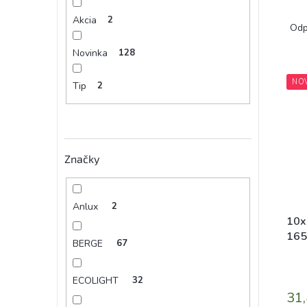
R
Akcia
2
a
Odp
d
Novinka
128
e
V
n
NO
ý
i
Tip
2
p
e
i
p
s
r
p
o
Značky
r
d
o
u
d
k
u
t
Anlux
2
k
o
10x
t
v
165
BERGE
67
o
deko
v
ECOLIGHT
32
31,