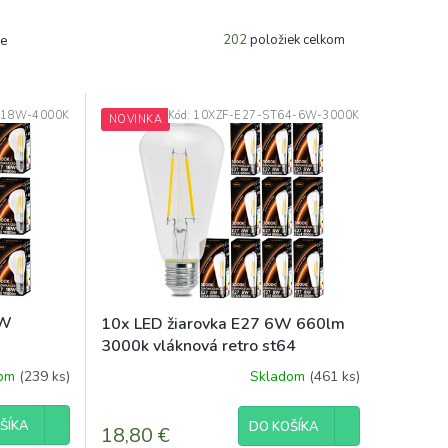
202
položiek celkom
e
-18W-4000K
Kód:
10XZF-E27-ST64-6W-3000K
NOVINKA
8W
10x LED žiarovka E27 6W 660lm
3000k vláknová retro st64
dom
(239 ks)
Skladom
(461 ks)
ŠÍKA
DO KOŠÍKA
18,80 €