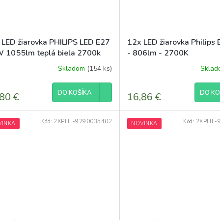
 LED žiarovka PHILIPS LED E27
12x LED žiarovka Philips
 1055lm teplá biela 2700k
- 806lm - 2700K
Skladom
(154 ks)
Skla
DO KOŠÍKA
DO KO
80 €
16,86 €
Kód:
2XPHL-9290035402
Kód:
2XPHL-
VINKA
NOVINKA