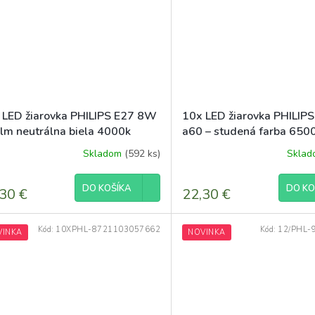
 LED žiarovka PHILIPS E27 8W
10x LED žiarovka PHILIP
lm neutrálna biela 4000k
a60 – studená farba 650
corepro premium
Skladom
(592 ks)
Skla
DO KOŠÍKA
DO KO
30 €
22,30 €
Kód:
10XPHL-8721103057662
Kód:
12/PHL-
VINKA
NOVINKA