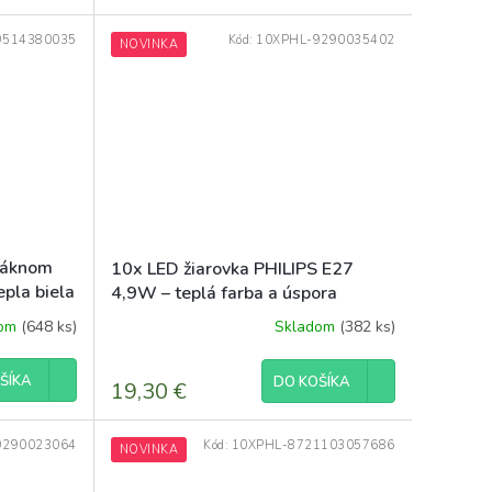
9514380035
Kód:
10XPHL-9290035402
NOVINKA
vláknom
10x LED žiarovka PHILIPS E27
la biela
4,9W – teplá farba a úspora
energie
dom
(648 ks)
Skladom
(382 ks)
ŠÍKA
DO KOŠÍKA
19,30 €
9290023064
Kód:
10XPHL-8721103057686
NOVINKA