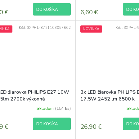
DO KOŠÍKA
DO KO
0 €
6,60 €
Kód:
3XPHL-8721103057662
Kód:
3XPHL-
VINKA
NOVINKA
LED žiarovka PHILIPS E27 10W
3x LED žiarovka PHILIPS 
5lm 2700k výkonná
17,5W 2452 lm 6500 k
comfort
eyecomfort corepro
Skladom
(154 ks)
Skla
DO KOŠÍKA
DO KO
9 €
26,90 €