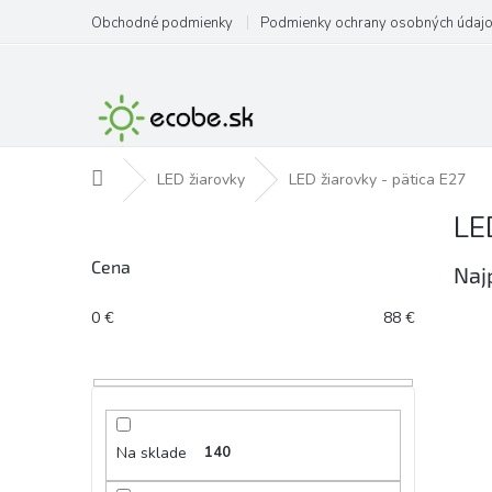
Prejsť
Obchodné podmienky
Podmienky ochrany osobných údaj
na
obsah
Domov
LED žiarovky
LED žiarovky - pätica E27
LE
B
o
Cena
č
Naj
n
ý
0
€
88
€
p
a
n
e
l
Na sklade
140