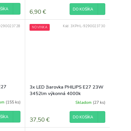
ŠÍKA
DO KOŠÍKA
6,90 €
9290023728
Kód:
3XPHL-9290023730
NOVINKA
E27
3x LED žiarovka PHILIPS E27 23W
3452lm výkonná 4000k
eyecomfort corepro
dom
(155 ks)
Skladom
(27 ks)
ŠÍKA
DO KOŠÍKA
37,50 €