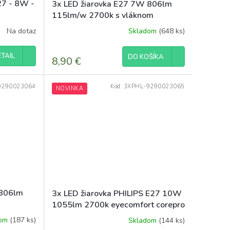
27 - 8W -
3x LED žiarovka E27 7W 806lm
115lm/w 2700k s vláknom
Na dotaz
Skladom
(648 ks)
TAIL
DO KOŠÍKA
8,90 €
9290023064
Kód:
3XPHL-9290023065
NOVINKA
 806lm
3x LED žiarovka PHILIPS E27 10W
1055lm 2700k eyecomfort corepro
dom
(187 ks)
Skladom
(144 ks)