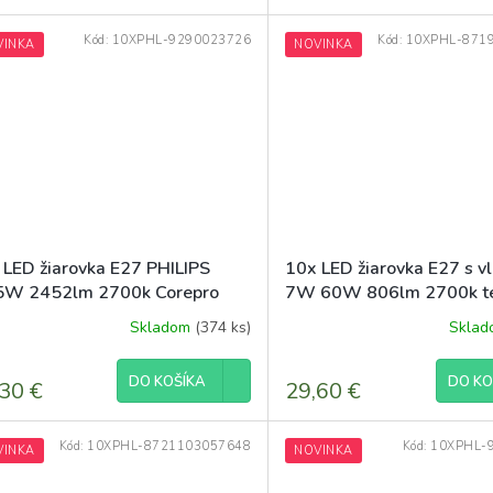
Kód:
10XPHL-9290023726
Kód:
10XPHL-871
VINKA
NOVINKA
 LED žiarovka E27 PHILIPS
10x LED žiarovka E27 s 
5W 2452lm 2700k Corepro
7W 60W 806lm 2700k tep
mium A67
Skladom
(374 ks)
Skla
DO KOŠÍKA
DO KO
30 €
29,60 €
Kód:
10XPHL-8721103057648
Kód:
10XPHL-
VINKA
NOVINKA