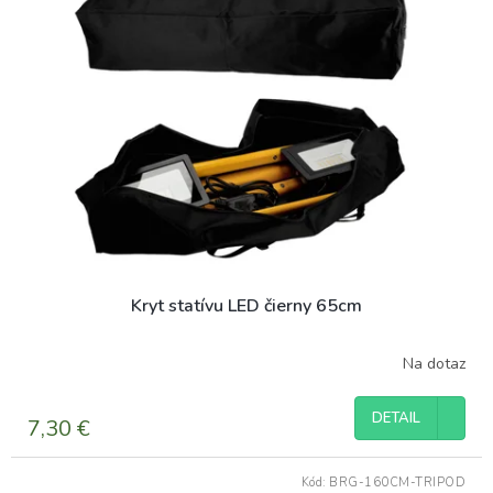
Kryt statívu LED čierny 65cm
Na dotaz
DETAIL
7,30 €
Kód:
BRG-160CM-TRIPOD