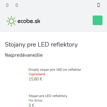
Prejsť
na
obsah
Nákupn
košík
Stojany pre LED reflektory
Najpredávanejšie
Dvojitý stojan pre 160 cm reflektor
Vypredané
15,80 €
Stojan pre LED reflektory
Na dotaz
5 €