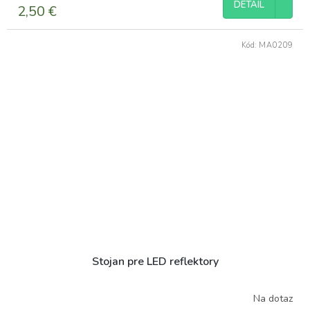
DETAIL
2,50 €
Kód:
MA0209
Stojan pre LED reflektory
Na dotaz
Priemerné