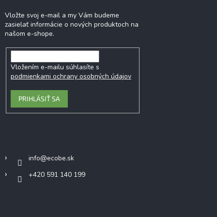
u
Vložte svoj e-mail a my Vám budeme
zasielať informácie o nových produktoch na
našom e-shope.
Vložením e-mailu súhlasíte s
podmienkami ochrany osobných údajov
PRIHLÁSIŤ SA
Kontakt
info
@
ecobe.sk
+420 591 140 199