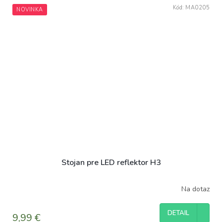
z
Kód:
MA0205
NOVINKA
5
hviezdičiek.
Stojan pre LED reflektor H3
Na dotaz
DETAIL
9,99 €