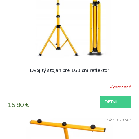
t
p
o
r
v
o
d
u
k
t
o
v
Dvojitý stojan pre 160 cm reflektor
Vypredané
DETAIL
15,80 €
Kód:
EC79643