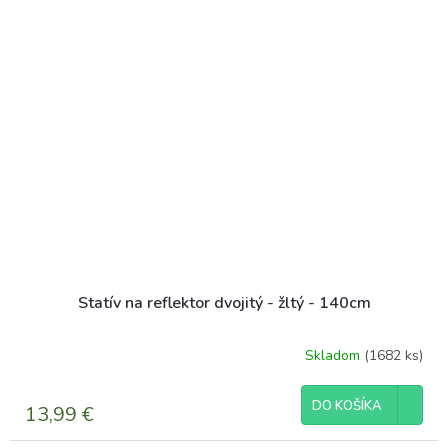
Statív na reflektor dvojitý - žltý - 140cm
Skladom
(1682 ks)
Priemerné
hodnotenie
produktu
DO KOŠÍKA
13,99 €
je
5,0