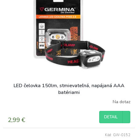
LED čelovka 150lm, stmievateľná, napájaná AAA
batériami
Na dotaz
Priemerné
hodnotenie
produktu
DETAIL
2,99 €
je
5,0
z
Kód:
GW-0152
5