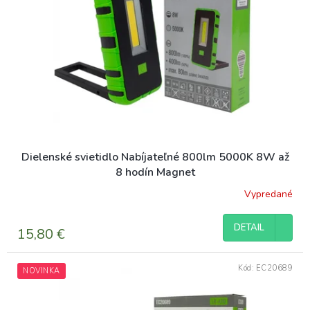
t
p
o
r
v
o
d
u
k
t
o
v
Dielenské svietidlo Nabíjateľné 800lm 5000K 8W až
8 hodín Magnet
Vypredané
DETAIL
15,80 €
Kód:
EC20689
NOVINKA