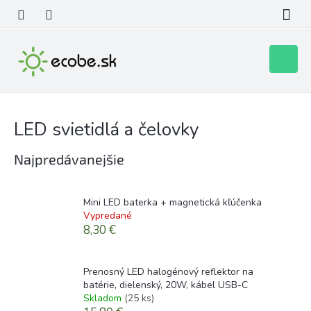
Prejsť
na
obsah
Nákupn
košík
LED svietidlá a čelovky
Najpredávanejšie
Mini LED baterka + magnetická kľúčenka
Vypredané
8,30 €
Prenosný LED halogénový reflektor na
batérie, dielenský, 20W, kábel USB-C
Skladom
(25 ks)