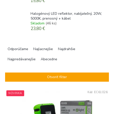
15,80 €
Halogénový LED reflektor, nabíjateľný, 20W,
5000K, prenosný + kábel
Skladom
(46 ks)
23,80 €
R
a
Odporúčame
Najlacnejšie
Najdrahšie
d
e
Najpredávanejšie
Abecedne
n
i
e
Otvoriť filter
p
r
V
o
Kód:
EC61026
NOVINKA
ý
d
p
u
i
k
s