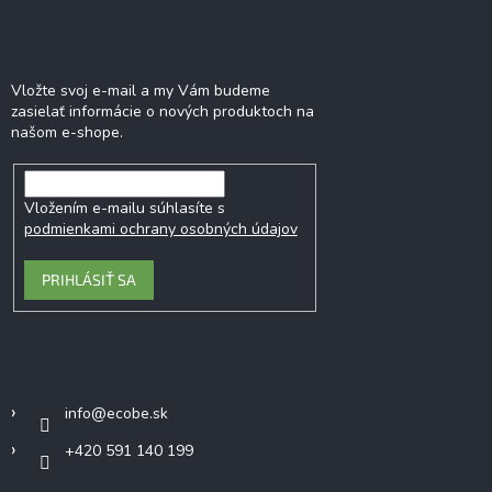
p
i
Odoberať newsletter
s
u
Vložte svoj e-mail a my Vám budeme
zasielať informácie o nových produktoch na
našom e-shope.
Vložením e-mailu súhlasíte s
podmienkami ochrany osobných údajov
PRIHLÁSIŤ SA
Kontakt
info
@
ecobe.sk
+420 591 140 199