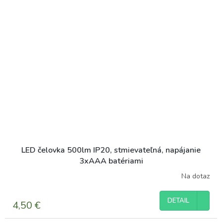
hviezdičiek.
LED čelovka 500lm IP20, stmievateľná, napájanie
3xAAA batériami
Na dotaz
DETAIL
4,50 €