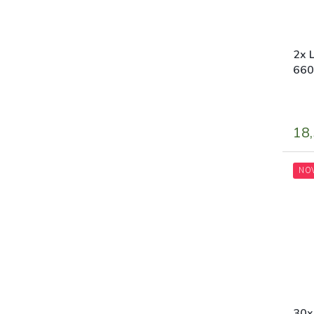
2x 
660
neut
18,
NO
30x