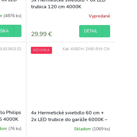
trubica 120 cm 4000K
om
(4876 ks)
Vypredané
DETAIL
ŠÍKA
29,99 €
0163360102
Kód:
4XBOH-2X60-9W-CW
NOVINKA
lo Philips
4x Hermetické svietidlo 60 cm +
5 4000K
2x LED trubice do garáže 6000K –
sada
adom
(76 ks)
Skladom
(1069 ks)