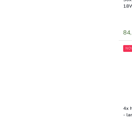
18W
23
84,
NO
4x 
- la
gar