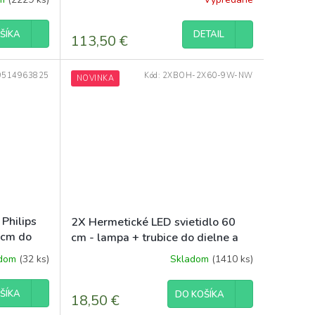
DETAIL
ŠÍKA
113,50 €
9514963825
Kód:
2XBOH-2X60-9W-NW
NOVINKA
Philips
2X Hermetické LED svietidlo 60
cm do
cm - lampa + trubice do dielne a
garáže
adom
(32 ks)
Skladom
(1410 ks)
ŠÍKA
DO KOŠÍKA
18,50 €