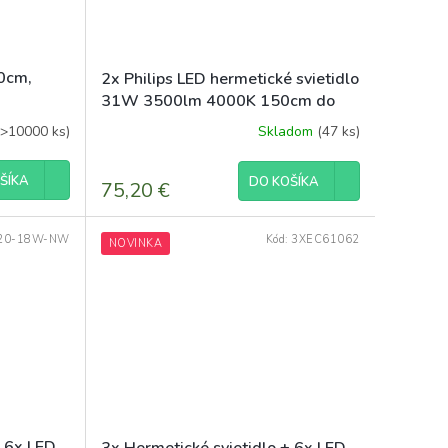
0cm,
2x Philips LED hermetické svietidlo
31W 3500lm 4000K 150cm do
garáže
(>10000 ks)
Skladom
(47 ks)
ŠÍKA
DO KOŠÍKA
75,20 €
20-18W-NW
Kód:
3XEC61062
NOVINKA
+ 6x LED
3x Hermetické svietidlo + 6x LED