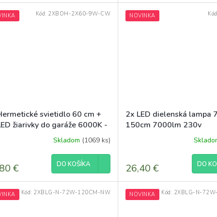
Kód:
2XBOH-2X60-9W-CW
Kó
VINKA
NOVINKA
Hermetické svietidlo 60 cm +
2x LED dielenská lampa
LED žiarivky do garáže 6000K -
150cm 7000lm 230v
a
Skladom
(1069 ks)
Sklad
DO KOŠÍKA
DO KO
80 €
26,40 €
Kód:
2XBLG-N-72W-120CM-NW
Kód:
2XBLG-N-72W
VINKA
NOVINKA