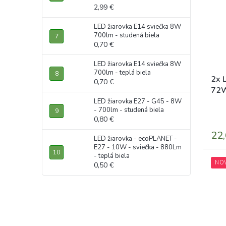
2,99 €
LED žiarovka E14 sviečka 8W
700lm - studená biela
0,70 €
LED žiarovka E14 sviečka 8W
700lm - teplá biela
2x 
0,70 €
72W
LED žiarovka E27 - G45 - 8W
- 700lm - studená biela
0,80 €
22,
LED žiarovka - ecoPLANET -
E27 - 10W - sviečka - 880Lm
- teplá biela
NO
0,50 €