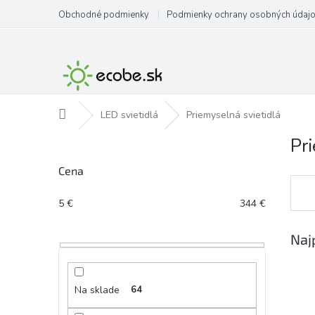
Prejsť
Obchodné podmienky
Podmienky ochrany osobných údaj
na
obsah
Domov
LED svietidlá
Priemyselná svietidlá
Pr
B
o
Cena
č
n
ý
5
€
344
€
p
a
Naj
n
e
l
Na sklade
64