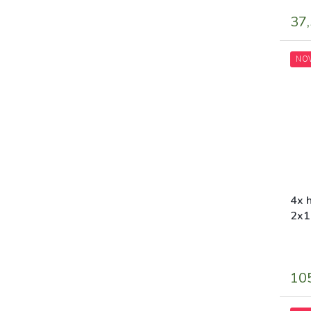
37,
NO
4x h
2x1
gar
10