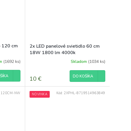
o 120 cm
2x LED panelové svietidlo 60 cm
18W 1800 lm 4000k
om
(1692 ks)
Skladom
(1034 ks)
ŠÍKA
DO KOŠÍKA
10 €
-120CM-NW
Kód:
2XPHL-8719514963849
NOVINKA