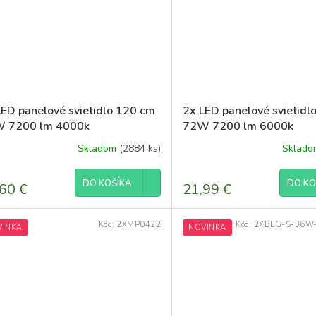
LED panelové svietidlo 120 cm
2x LED panelové svietidl
 7200 lm 4000k
72W 7200 lm 6000k
Skladom
(2884 ks)
Sklad
DO KOŠÍKA
DO KO
60 €
21,99 €
Kód:
2XMP0422
Kód:
2XBLG-S-36W
VINKA
NOVINKA