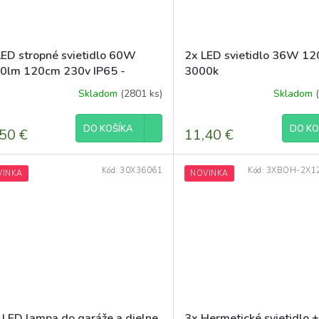
LED stropné svietidlo 60W
2x LED svietidlo 36W 12
0lm 120cm 230v IP65 -
3000k
rálna biela
Skladom
(2801 ks)
Skladom
DO KOŠÍKA
DO KO
50 €
11,40 €
Kód:
30X36061
Kód:
3XBOH-2X1
VINKA
NOVINKA
 LED lampa do garáže a dielne
3x Hermetické svietidlo 