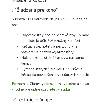
✨Sada 12 kusov!
✅ Žiadosť a pre koho?
Súprava LED žiaroviek Philips 2700K je ideálna
pre:
Obývacie izby, spálne, detské izby – všade
tam, kde je dôležitý vizuálny komfort
Reštaurácie, hotely a penzióny - na
vytvorenie priateľskej atmosféry
Nočné svetlá, stolné lampy a nástenné
lampy
Výmena starých žiaroviek E27 – rýchla
inštalácia bez akýchkoľvek úprav inštalácie
Poznámka:
Žiarovky
nie sú stmievateľné
a
nie sú
vhodné pre úplne uzavreté svietidlá
.
✅ Technické údaje: