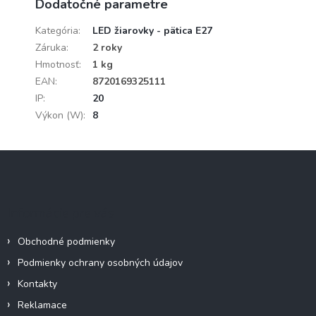
Dodatočné parametre
Kategória
:
LED žiarovky - pätica E27
Záruka
:
2 roky
Hmotnosť
:
1 kg
EAN
:
8720169325111
IP
:
20
Výkon (W)
:
8
Z
á
p
ä
Informácie pre vás
t
i
Obchodné podmienky
e
Podmienky ochrany osobných údajov
Kontakty
Reklamace