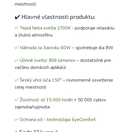
miestností.
✔️ Hlavné vlastnosti produktu:
✅
Teplá farba svetla 2700K
- podporuje relaxáciu
a útulnú atmosféru
✅
Náhrada za žiarovku 60W
– spotrebuje iba 8W
✅
Účinné svetlo: 806 lúmenov
– dostatočné pre
väčšinu domácich aplikácií
✅
Široký uhol lúča 150°
– rovnomerné osvetlenie
celej miestnosti
✅
Životnosť: až 15 000 hodín
+ 50 000 cyklov
zapnutia/vypnutia
✅
Ochrana očí - technológia EyeComfort