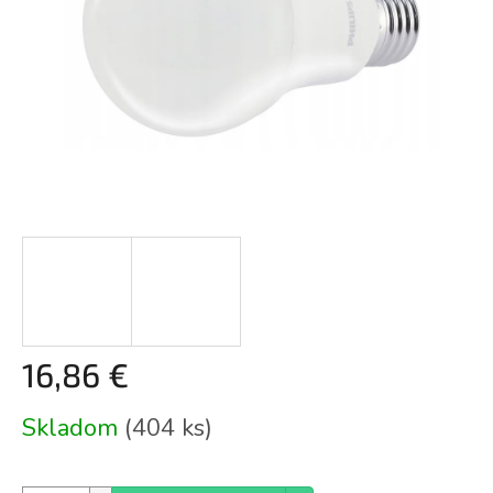
16,86 €
Jednotková
Skladom
(404 ks)
cena: