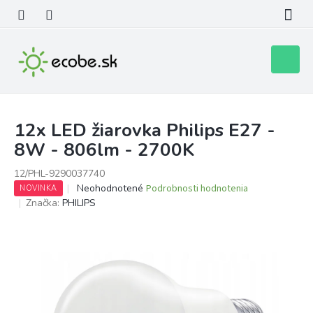
Prejsť
na
obsah
Nákupn
košík
12x LED žiarovka Philips E27 -
8W - 806lm - 2700K
12/PHL-9290037740
Priemerné
Neohodnotené
Podrobnosti hodnotenia
NOVINKA
hodnotenie
Značka:
PHILIPS
produktu
je
0,0
z
5
hviezdičiek.