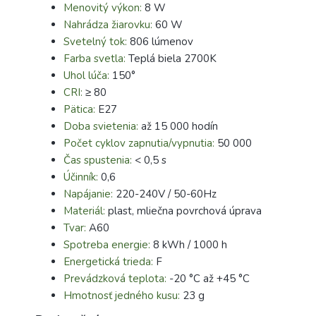
Menovitý výkon:
8 W
Nahrádza žiarovku:
60 W
Svetelný tok:
806 lúmenov
Farba svetla:
Teplá biela 2700K
Uhol lúča:
150°
CRI:
≥ 80
Pätica:
E27
Doba svietenia:
až 15 000 hodín
Počet cyklov zapnutia/vypnutia:
50 000
Čas spustenia:
< 0,5 s
Účinník:
0,6
Napájanie:
220-240V / 50-60Hz
Materiál:
plast, mliečna povrchová úprava
Tvar:
A60
Spotreba energie:
8 kWh / 1000 h
Energetická trieda:
F
Prevádzková teplota:
-20 °C až +45 °C
Hmotnosť jedného kusu:
23 g