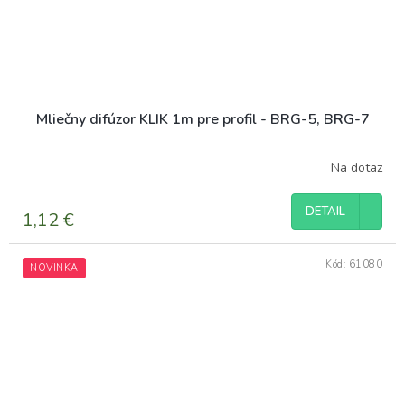
Mliečny difúzor KLIK 1m pre profil - BRG-5, BRG-7
Na dotaz
DETAIL
1,12 €
Kód:
61080
NOVINKA