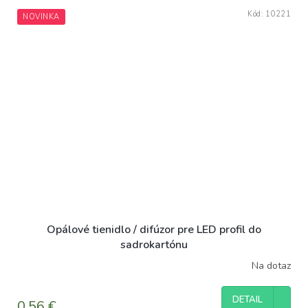
Kód:
10221
NOVINKA
Opálové tienidlo / difúzor pre LED profil do
sadrokartónu
Na dotaz
DETAIL
0,56 €