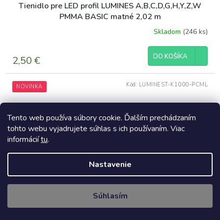
Tienidlo pre LED profil LUMINES A,B,C,D,G,H,Y,Z,W
PMMA BASIC matné 2,02 m
Skladom
(246 ks)
DO KOŠÍKA
2,50 €
Kód:
LUMINEST-K1000-PCML
NOVINKA
Tento web používa súbory cookie. Ďalším prechádzaním
tohto webu vyjadrujete súhlas s ich používaním. Viac
informácií
tu
.
Nastavenie
Súhlasím