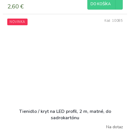
DO KOŠÍKA
2,60 €
Kód:
10085
NOVINKA
Tienidlo / kryt na LED profil, 2 m, matné, do
sadrokartónu
Na dotaz