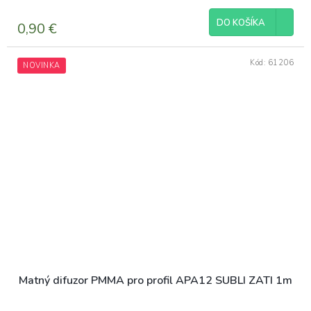
hodnotenie
produktu
DO KOŠÍKA
0,90 €
je
5,0
z
Kód:
61206
NOVINKA
5
hviezdičiek.
Matný difuzor PMMA pro profil APA12 SUBLI ZATI 1m