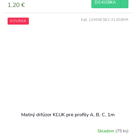
DO KOŠÍKA
1,20 €
Kód:
LUMINESB2-K1000MR
NOVINKA
Matný difúzor KĽUK pre profily A, B, C, 1m
Skladom
(75 ks)
Priemerné