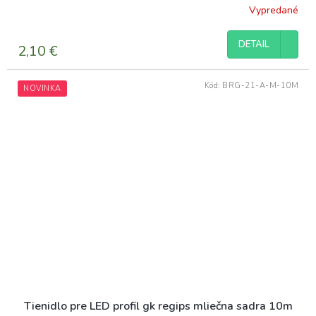
Vypredané
DETAIL
2,10 €
Kód:
BRG-21-A-M-10M
NOVINKA
Tienidlo pre LED profil gk regips mliečna sadra 10m