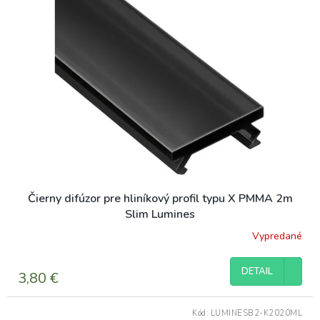
Čierny difúzor pre hliníkový profil typu X PMMA 2m
Slim Lumines
Vypredané
DETAIL
3,80 €
Kód:
LUMINESB2-K2020ML