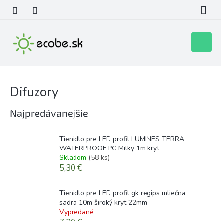
Prejsť
na
obsah
Nákupn
košík
Difuzory
Najpredávanejšie
Tienidlo pre LED profil LUMINES TERRA
WATERPROOF PC Milky 1m kryt
Skladom
(58 ks)
5,30 €
Tienidlo pre LED profil gk regips mliečna
sadra 10m široký kryt 22mm
Vypredané