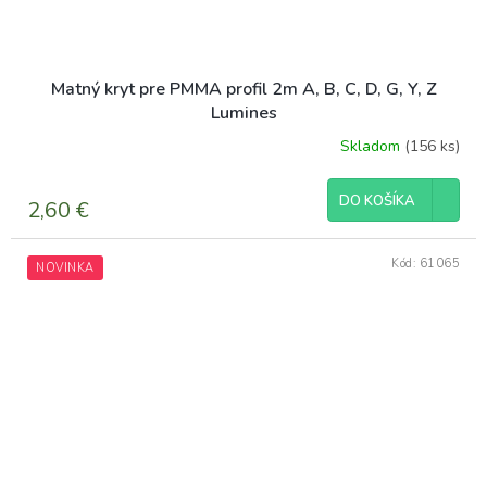
Matný kryt pre PMMA profil 2m A, B, C, D, G, Y, Z
Lumines
Skladom
(156 ks)
DO KOŠÍKA
2,60 €
Kód:
61065
NOVINKA