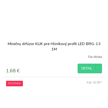
Mliečny difúzor KLIK pre Hliníkový profil LED BRG-13
1M
Na dotaz
DETAIL
1,68 €
Kód:
61097
NOVINKA