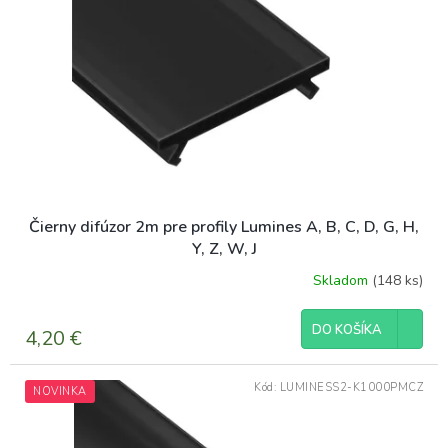
t
p
o
r
v
o
d
u
k
t
o
v
Čierny difúzor 2m pre profily Lumines A, B, C, D, G, H,
Y, Z, W, J
Skladom
(148 ks)
DO KOŠÍKA
4,20 €
Kód:
LUMINESS2-K1000PMCZ
NOVINKA