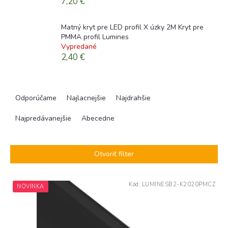
7,20 €
Matný kryt pre LED profil X úzky 2M Kryt pre
PMMA profil Lumines
Vypredané
2,40 €
R
a
Odporúčame
Najlacnejšie
Najdrahšie
d
e
Najpredávanejšie
Abecedne
n
i
e
Otvoriť filter
p
r
V
o
Kód:
LUMINESB2-K2020PMCZ
NOVINKA
ý
d
p
u
i
k
s