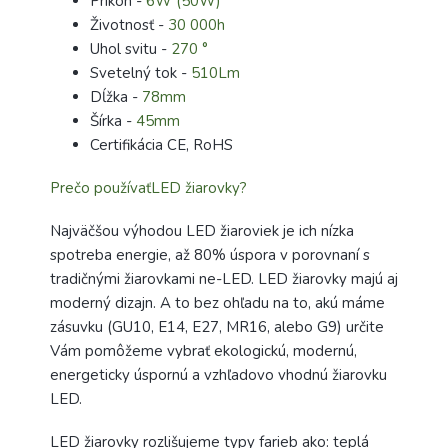
Príkon -
6W (50W)
Životnosť -
30 000h
Uhol svitu -
270 °
Svetelný tok -
510Lm
Dĺžka -
78mm
Šírka -
45mm
Certifikácia CE, RoHS
Prečo používaťLED žiarovky?
Najväčšou výhodou LED žiaroviek je ich nízka
spotreba energie, až 80% úspora v porovnaní s
tradičnými žiarovkami ne-LED. LED žiarovky majú aj
moderný dizajn. A to bez ohľadu na to, akú máme
zásuvku (GU10, E14, E27, MR16, alebo G9) určite
Vám pomôžeme vybrať ekologickú, modernú,
energeticky úspornú a vzhľadovo vhodnú žiarovku
LED.
LED žiarovky rozlišujeme typy farieb ako: teplá