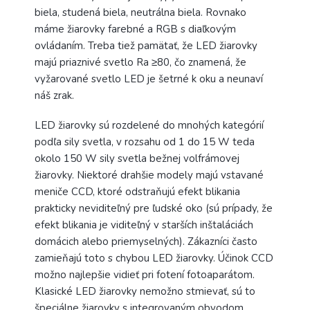
biela, studená biela, neutrálna biela. Rovnako
máme žiarovky farebné a RGB s diaľkovým
ovládaním. Treba tiež pamätať, že LED žiarovky
majú priaznivé svetlo Ra ≥80, čo znamená, že
vyžarované svetlo LED je šetrné k oku a neunaví
náš zrak.
LED žiarovky sú rozdelené do mnohých kategórií
podľa sily svetla, v rozsahu od 1 do 15 W teda
okolo 150 W sily svetla bežnej volfrámovej
žiarovky. Niektoré drahšie modely majú vstavané
meniče CCD, ktoré odstraňujú efekt blikania
prakticky neviditeľný pre ľudské oko (sú prípady, že
efekt blikania je viditeľný v starších inštaláciách
domácich alebo priemyselných). Zákazníci často
zamieňajú toto s chybou LED žiarovky. Účinok CCD
možno najlepšie vidieť pri fotení fotoaparátom.
Klasické LED žiarovky nemožno stmievať, sú to
špeciálne žiarovky s integrovaným obvodom.