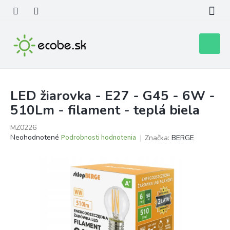
Prejsť
na
obsah
Nákupn
košík
LED žiarovka - E27 - G45 - 6W -
510Lm - filament - teplá biela
MZ0226
Priemerné
Neohodnotené
Podrobnosti hodnotenia
Značka:
BERGE
hodnotenie
produktu
je
0,0
z
5
hviezdičiek.