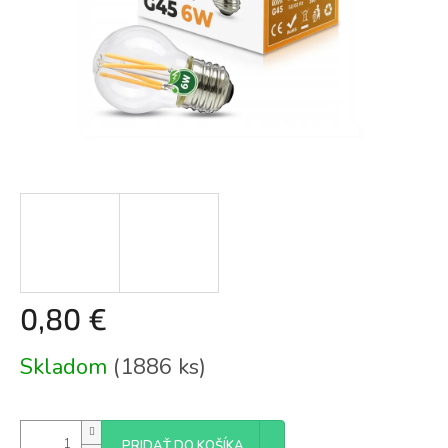
0,80 €
Jednotková
Skladom
(1886 ks)
cena:
PRIDAŤ DO KOŠÍKA