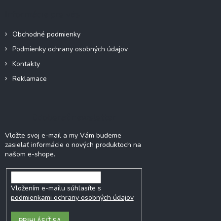
ä
Informácie pre vás
t
i
Obchodné podmienky
e
Podmienky ochrany osobných údajov
Kontakty
Reklamace
Odoberať newsletter
Vložte svoj e-mail a my Vám budeme
zasielať informácie o nových produktoch na
našom e-shope.
Vložením e-mailu súhlasíte s
podmienkami ochrany osobných údajov
PRIHLÁSIŤ SA