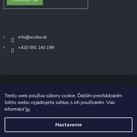
Kontakt
info
@
ecobe.sk
+420 591 140 199
Tento web používa súbory cookie. Ďalším prechádzaním
Copyright 2026
Ecobe.sk
. Všetky práva vyhradené.
tohto webu vyjadrujete súhlas s ich používaním. Viac
informácií
tu
.
Grafický návrh vytvoril a na Shoptet implementoval
Tomáš Hlad
&
Shoptetak.cz
.
Nastavenie
Vytvoril Shoptet