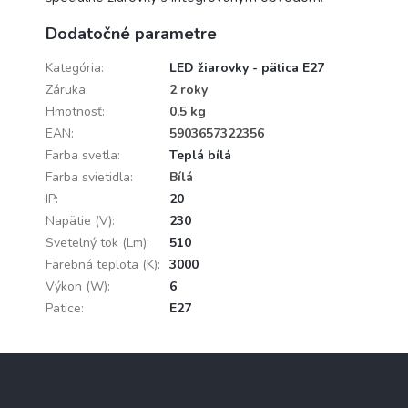
Dodatočné parametre
Kategória
:
LED žiarovky - pätica E27
Záruka
:
2 roky
Hmotnosť
:
0.5 kg
EAN
:
5903657322356
Farba svetla
:
Teplá bílá
Farba svietidla
:
Bílá
IP
:
20
Napätie (V)
:
230
Svetelný tok (Lm)
:
510
Farebná teplota (K)
:
3000
Výkon (W)
:
6
Patice
:
E27
Z
á
p