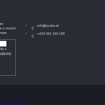
etter
Kontakt
Vám
info
@
ecobe.sk
ie o nových
hope.
+420 591 140 199
íte s
sobných