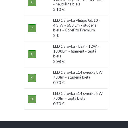
- neutrálna biela
3,10 €
LED žiarovka Philips GU10 -
4,9 W - 550 Lm - studená
biela - CorePro Premium
2 €
LED žiarovka - E27 - 12W -
1300Lm - filament - teplá
biela
2,99 €
LED žiarovka E14 sviečka 8W
700lm - studená biela
0,70 €
LED žiarovka E14 sviečka 8W
700lm - teplá biela
0,70 €
Z