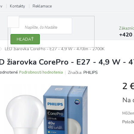
ov
Kontakty
Reklamace
Zákazní
+420 
HĽADAŤ
LED žiarovka CorePro - E27 - 4,9 W - 470lm - 2700K
D žiarovka CorePro - E27 - 4,9 W - 
erné
odnotené
Podrobnosti hodnotenia
Značka:
PHILIPS
tenie
2 
ktu
Jedno
Na 
cena:
ičiek.
Môžem
Polož