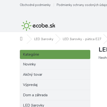
Prejsť
Obchodné podmienky
Podmienky ochrany osobných údaj
na
obsah
Domov
LED žiarovky
LED žiarovky - pätica E27
LE
B
Preskočiť
o
Kategórie
kategórie
Priem
Neoh
č
hodno
n
Novinky
produ
ý
je
p
Akčný tovar
0,0
a
z
Výpredaj
5
n
hviezd
e
Dom a záhrada
l
LED žiarovky