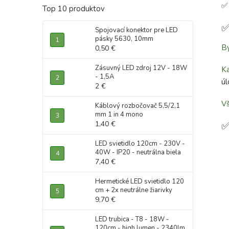
Top 10 produktov
✅
Spojovací konektor pre LED
pásky 5630, 10mm
B
0,50 €
Zásuvný LED zdroj 12V - 18W
Ka
- 1,5A
úl
2 €
V
Káblový rozbočovač 5,5/2,1
mm 1 in 4 mono
✅
1,40 €
LED svietidlo 120cm - 230V -
40W - IP20 - neutrálna biela
7,40 €
Hermetické LED svietidlo 120
cm + 2x neutrálne žiarivky
9,70 €
LED trubica - T8 - 18W -
120cm - high lumen - 2340lm