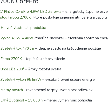
700K CorePro
7 Philips CorePro 4,9W LED žiarovka
– energeticky úsporné osvet
eplou farbou 2700K
, ktoré poskytuje príjemnú atmosféru a úsporu 
 Hlavné vlastnosti produktu:
✅
Výkon 4,9W = 40W
(tradičná žiarovka) – efektívna spotreba ener
✅
Svetelný tok 470 lm
– ideálne svetlo na každodenné použitie
✅
Farba 2700K
– teplé, útulné osvetlenie
✅
Uhol lúča 200°
– široký rozptyl svetla
✅
Svetelný výkon 95 lm/W
– vysoká úroveň úspory energie
✅
Matný povrch
- rovnomerný rozptyl svetla bez odleskov
✅
Dlhá životnosť – 15 000 h
– menej výmen, viac pohodlia