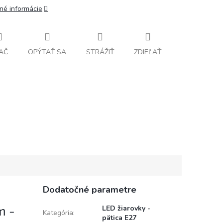
lné informácie
AČ
OPÝTAŤ SA
STRÁŽIŤ
ZDIEĽAŤ
Dodatočné parametre
m -
LED žiarovky -
Kategória
:
pätica E27