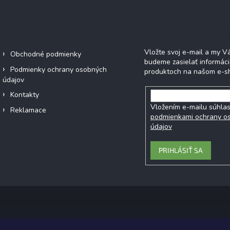
Informácie pre vás
Odoberať newsl
Vložte svoj e-mail a my 
Obchodné podmienky
budeme zasielať informác
Podmienky ochrany osobných
produktoch na našom e-s
údajov
Kontakty
Vložením e-mailu súhlas
Reklamace
podmienkami ochrany o
údajov
PRIHLÁSIŤ SA
Copyright 2026
Ecobe.sk
. Všetky práva vyhradené.