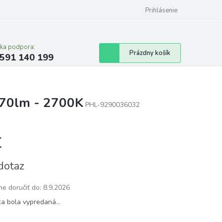
Prihlásenie
cka podpora:
Nákupný
Prázdny košík
591 140 199
košík
470lm - 2700K
PHL-9290036032
€
tková
dotaz
e doručiť do:
8.9.2026
ka bola vypredaná…