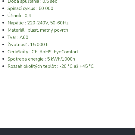
Doba spúšťania
:
0,5 sec
Spínací cyklus
:
50 000
Účinník
:
0,4
Napätie
:
220-240V, 50-60Hz
Materiál
:
plast, matný povrch
Tvar
:
A60
Životnosť
:
15 000 h
Certifikáty
:
CE, RoHS, EyeComfort
Spotreba energie
:
5 kWh/1000h
Rozsah okolitých teplôt
:
-20 °C až +45 °C