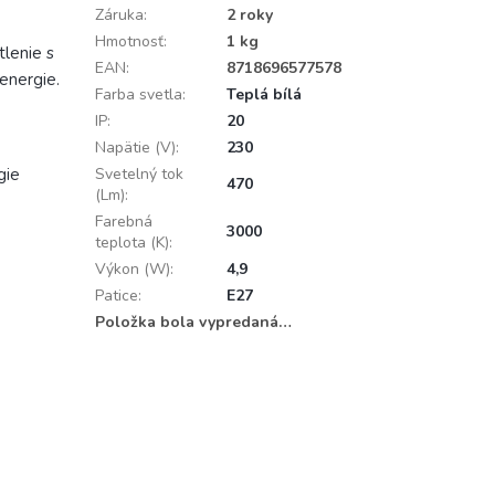
Záruka
:
2 roky
Hmotnosť
:
1 kg
lenie s
EAN
:
8718696577578
energie.
Farba svetla
:
Teplá bílá
IP
:
20
Napätie (V)
:
230
gie
Svetelný tok
470
(Lm)
:
Farebná
3000
teplota (K)
:
Výkon (W)
:
4,9
Patice
:
E27
Položka bola vypredaná…