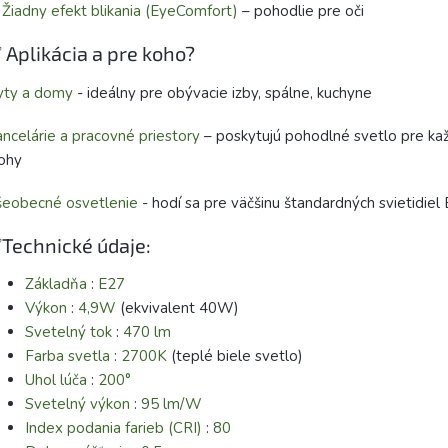
✅
Žiadny efekt blikania (EyeComfort)
– pohodlie pre oči
 Aplikácia a pre koho?
yty a domy
- ideálny pre obývacie izby, spálne, kuchyne
ncelárie a pracovné priestory
– poskytujú pohodlné svetlo pre k
ohy
šeobecné osvetlenie
- hodí sa pre väčšinu štandardných svietidiel
Technické údaje:
Základňa
:
E27
Výkon
:
4,9W
(ekvivalent 40W)
Svetelný tok
:
470 lm
Farba svetla
:
2700K
(teplé biele svetlo)
Uhol lúča
:
200°
Svetelný výkon
:
95 lm/W
Index podania farieb (CRI)
:
80