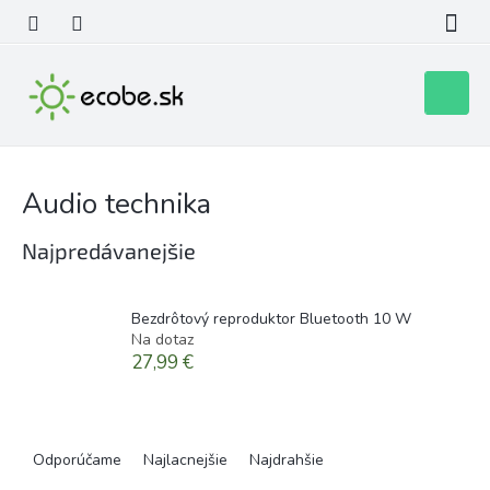
Prejsť
na
obsah
Nákupn
košík
Audio technika
Najpredávanejšie
Bezdrôtový reproduktor Bluetooth 10 W
Na dotaz
27,99 €
R
a
Odporúčame
Najlacnejšie
Najdrahšie
d