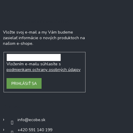
ý
p
i
Odoberať newsletter
s
u
Vložte svoj e-mail a my Vám budeme
zasielať informácie o nových produktoch na
našom e-shope.
Vložením e-mailu súhlasíte s
podmienkami ochrany osobných údajov
PRIHLÁSIŤ SA
Kontakt
info
@
ecobe.sk
+420 591 140 199