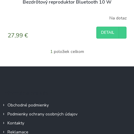
Bezdrôtový reproduktor Bluetooth 10 W
Na dotaz
DETAIL
27,99 €
1
položiek celkom
O
v
l
Z
á
á
d
p
a
c
ä
Informácie pre vás
i
t
e
i
p
Obchodné podmienky
e
r
Podmienky ochrany osobných údajov
v
k
Kontakty
y
Reklamace
v