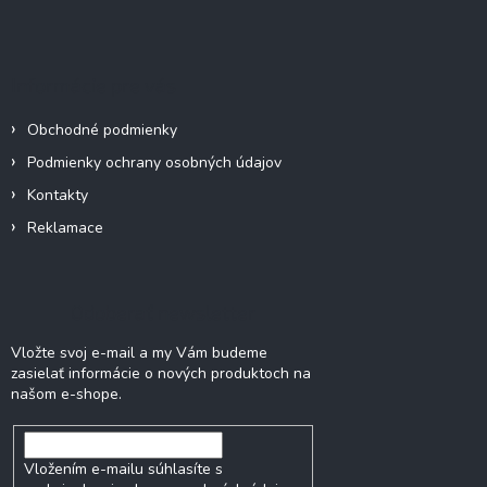
á
p
ä
Informácie pre vás
t
i
Obchodné podmienky
e
Podmienky ochrany osobných údajov
Kontakty
Reklamace
Odoberať newsletter
Vložte svoj e-mail a my Vám budeme
zasielať informácie o nových produktoch na
našom e-shope.
Vložením e-mailu súhlasíte s