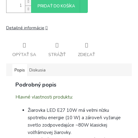
PRIDAŤ DO KOŠÍKA
Detailné informácie
OPÝTAŤ SA
STRÁŽIŤ
ZDIEĽAŤ
Popis
Diskusia
Podrobný popis
Hlavné vlastnosti produktu:
Žiarovka LED E27 10W má veľmi nízku
spotrebu energie (10 W) a zároveň vyžaruje
svetlo zodpovedajúce ~80W klasickej
volfrámovej žiarovky.