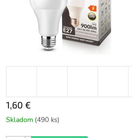
1,60 €
Jednotková
Skladom
(490 ks)
cena: