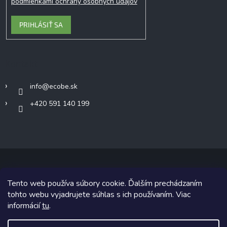
podmienkami ochrany osobných údajov
PRIHLÁSIŤ SA
Kontakt
info
@
ecobe.sk
+420 591 140 199
Tento web používa súbory cookie. Ďalším prechádzaním
Copyright 2026
Ecobe.sk
. Všetky práva vyhradené.
tohto webu vyjadrujete súhlas s ich používaním. Viac
informácií
tu
.
Grafický návrh vytvoril a na Shoptet implementoval
Tomáš Hlad
&
Shoptetak.cz
.