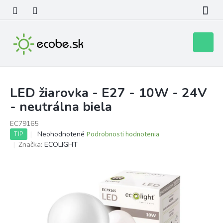
Prejsť
na
obsah
Nákupn
košík
LED žiarovka - E27 - 10W - 24V
- neutrálna biela
EC79165
Priemerné
Neohodnotené
Podrobnosti hodnotenia
TIP
hodnotenie
Značka:
ECOLIGHT
produktu
je
0,0
z
5
hviezdičiek.