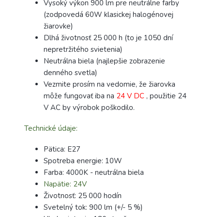
Vysoký výkon 900 lm pre neutrálne farby
(zodpovedá 60W klasickej halogénovej
žiarovke)
Dlhá životnosť 25 000 h (to je 1050 dní
nepretržitého svietenia)
Neutrálna biela (najlepšie zobrazenie
denného svetla)
Vezmite prosím na vedomie, že žiarovka
môže fungovať iba na
24 V DC
, použitie 24
V AC by výrobok poškodilo.
Technické údaje:
Pätica: E27
Spotreba energie: 10W
Farba: 4000K - neutrálna biela
Napätie: 24V
Životnosť: 25 000 hodín
Svetelný tok: 900 lm (+/- 5 %)