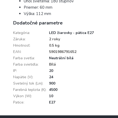
Uhol svietenia: 180 stupňov
Priemer: 60 mm
Výška: 112 mm
Dodatočné parametre
Kategória
:
LED žiarovky - pätica E27
Záruka
:
2 roky
Hmotnosť
:
0.5 kg
EAN
:
5901986791652
Farba svetla
:
Neutrální bílá
Farba svietidla
:
Bílá
IP
:
20
Napätie (V)
:
24
Svetelný tok (Lm)
:
900
Farebná teplota (K)
:
4500
Výkon (W)
:
10
Patice
:
E27
Z