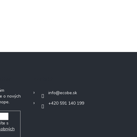
etter
Kontakt
Vám
info
@
ecobe.sk
ie o nových
hope.
+420 591 140 199
íte s
sobných