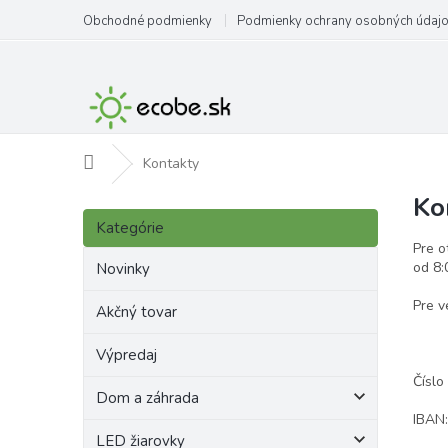
Prejsť
Obchodné podmienky
Podmienky ochrany osobných údaj
na
obsah
Domov
Kontakty
Ko
B
Preskočiť
o
Kategórie
kategórie
č
Pre o
n
od 8:
Novinky
ý
Pre v
p
Akčný tovar
a
Výpredaj
n
e
Číslo
Dom a záhrada
l
IBAN
LED žiarovky