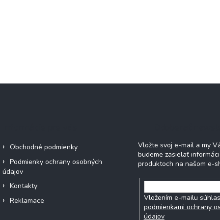
Informácie pre vás
Odoberať newsl
Vložte svoj e-mail a my 
Obchodné podmienky
budeme zasielať informác
Podmienky ochrany osobných
produktoch na našom e-s
údajov
Kontakty
Vložením e-mailu súhlas
Reklamace
podmienkami ochrany o
údajov