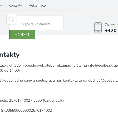
ov
Kontakty
Reklamace
Zákazní
+420 
HĽADAŤ
ntakty
tázky ohľadom objednávok alebo reklamácií píšte na info@ecobe.sk al
00 do 14:00)
eľkoobchodné ceny a spoluprácu nás kontaktujte na obchod@ecobe.c
 účtu: 2576174002 / 5500 (CZK aj EUR)
: SK8855000000002576174002