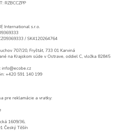
T: RZBCCZPP
 International s.r.o.
 09369333
 CZ09369333 / SK4120264764
chov 707/20, Fryštát, 733 01 Karviná
ané na Krajskom súde v Ostrave, oddiel C, vložka 82845
: info@ecobe.cz
ón: +420 591 140 199
a pre reklamácie a vratky:
e
cká 1609/36,
1 Český Těšín