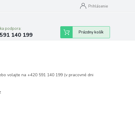
Prihlásenie
cka podpora:
Nákupný
Prázdny košík
591 140 199
košík
ebo volajte na +420 591 140 199 (v pracovné dni
z