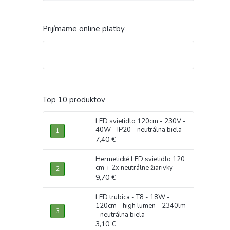
Prijímame online platby
Top 10 produktov
LED svietidlo 120cm - 230V -
40W - IP20 - neutrálna biela
7,40 €
Hermetické LED svietidlo 120
cm + 2x neutrálne žiarivky
9,70 €
LED trubica - T8 - 18W -
120cm - high lumen - 2340lm
- neutrálna biela
3,10 €