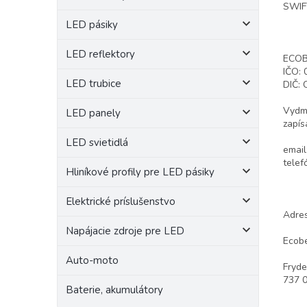
SWIF
LED pásiky
LED reflektory
ECOBE
IČO:
LED trubice
DIČ:
Vydmu
LED panely
zapís
LED svietidlá
email
telef
Hliníkové profily pre LED pásiky
Elektrické príslušenstvo
Adres
Napájacie zdroje pre LED
Ecob
Auto-moto
Fryde
737 0
Baterie, akumulátory