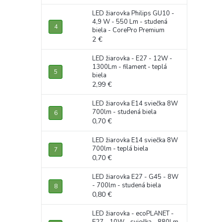
LED žiarovka Philips GU10 -
4,9 W - 550 Lm - studená
biela - CorePro Premium
2 €
LED žiarovka - E27 - 12W -
1300Lm - filament - teplá
biela
2,99 €
LED žiarovka E14 sviečka 8W
700lm - studená biela
0,70 €
LED žiarovka E14 sviečka 8W
700lm - teplá biela
0,70 €
LED žiarovka E27 - G45 - 8W
- 700lm - studená biela
0,80 €
LED žiarovka - ecoPLANET -