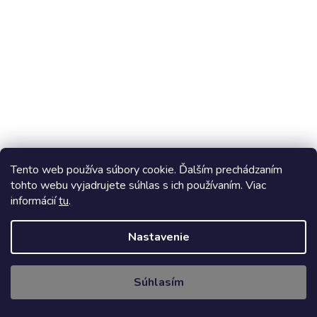
Tento web používa súbory cookie. Ďalším prechádzaním
Hermetický napájací zdroj - 12V - 21A - 250W
tohto webu vyjadrujete súhlas s ich používaním. Viac
informácií
tu
.
Skladom
(48 ks)
Nastavenie
DO KOŠÍKA
26,60 €
Súhlasím
Kód:
EC79610