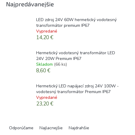
Najpredávanejšie
LED zdroj 24V 60W hermetický vodotesný
transformátor premium IP67
Vypredané
14,20 €
Hermetický vodotesný transformátor LED
24V 20W Premium IP67
Skladom
(66 ks)
8,60 €
Hermetický LED napájací zdroj 24V 100W -
vodotesný transformátor Premium IP67
Vypredané
23,20 €
R
a
Odporúčame
Najlacnejšie
Najdrahšie
d