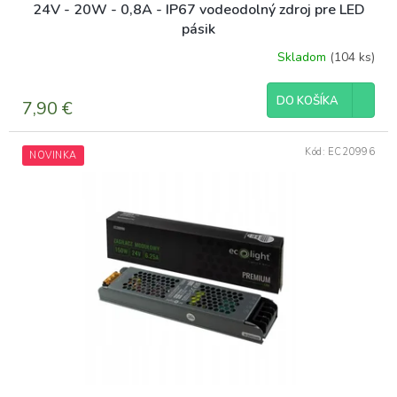
24V - 20W - 0,8A - IP67 vodeodolný zdroj pre LED
pásik
Skladom
(104 ks)
DO KOŠÍKA
7,90 €
Kód:
EC20996
NOVINKA