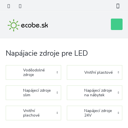
Prejsť
na
obsah
Nákupn
košík
Napájacie zdroje pre LED
Voděodolné
Vnitřní plastové
zdroje
Napájecí zdroje
Napájecí zdroje
slim
na nábytek
Vnitřní
Napájecí zdroje
plechové
24V