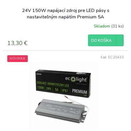
24V 150W napájací zdroj pre LED pásy s
nastaviteľným napätím Premium 5A
Skladom
(31 ks)
DO KOŠÍKA
13,30 €
Kód:
EC20430
NOVINKA