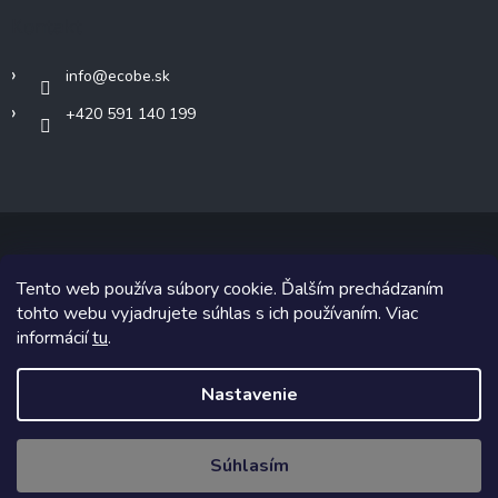
Kontakt
info
@
ecobe.sk
+420 591 140 199
Tento web používa súbory cookie. Ďalším prechádzaním
Copyright 2026
Ecobe.sk
. Všetky práva vyhradené.
tohto webu vyjadrujete súhlas s ich používaním. Viac
informácií
tu
.
Grafický návrh vytvoril a na Shoptet implementoval
Tomáš Hlad
&
Shoptetak.cz
.
Nastavenie
Vytvoril Shoptet
Súhlasím