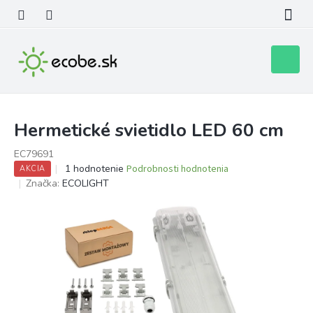
Prejsť
na
obsah
Nákupn
košík
Hermetické svietidlo LED 60 cm
EC79691
Priemerné
1 hodnotenie
Podrobnosti hodnotenia
AKCIA
hodnotenie
Značka:
ECOLIGHT
produktu
je
5,0
z
5
hviezdičiek.