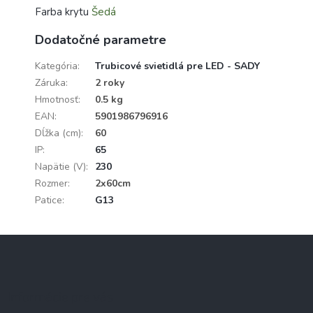
Farba krytu
Šedá
Dodatočné parametre
Kategória
:
Trubicové svietidlá pre LED - SADY
Záruka
:
2 roky
Hmotnosť
:
0.5 kg
EAN
:
5901986796916
Dĺžka (cm)
:
60
IP
:
65
Napätie (V)
:
230
Rozmer
:
2x60cm
Patice
:
G13
Z
á
p
ä
Informácie pre vás
t