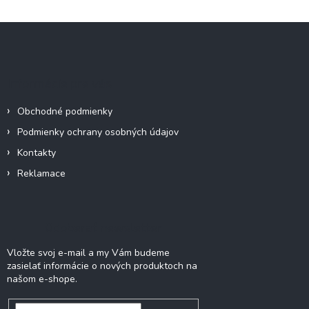
v
l
Z
á
á
d
p
a
c
ä
Informácie pre vás
i
t
e
i
p
Obchodné podmienky
e
r
Podmienky ochrany osobných údajov
v
k
Kontakty
y
Reklamace
v
ý
p
i
Odoberať newsletter
s
u
Vložte svoj e-mail a my Vám budeme
zasielať informácie o nových produktoch na
našom e-shope.