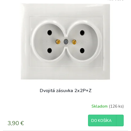
ý
p
p
r
i
o
s
d
p
u
r
k
o
t
d
o
u
v
k
t
o
v
Dvojitá zásuvka 2x2P+Z
Skladom
(126 ks)
DO KOŠÍKA
3,90 €