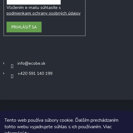
Vložením e-mailu súhlasíte s
podmienkami ochrany osobných údajov
PRIHLÁSIŤ SA
Kontakt
info
@
ecobe.sk
+420 591 140 199
Tento web používa súbory cookie. Ďalším prechádzaním
Copyright 2026
Ecobe.sk
. Všetky práva vyhradené.
tohto webu vyjadrujete súhlas s ich používaním. Viac