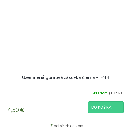
Uzemnená gumová zásuvka čierna - IP44
Skladom
(107 ks)
DO KOŠÍKA
4,50 €
17
položiek celkom
O