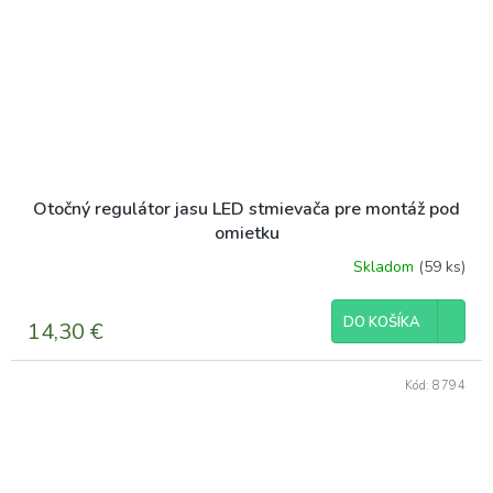
Otočný regulátor jasu LED stmievača pre montáž pod
omietku
Skladom
(59 ks)
DO KOŠÍKA
14,30 €
Kód:
8794