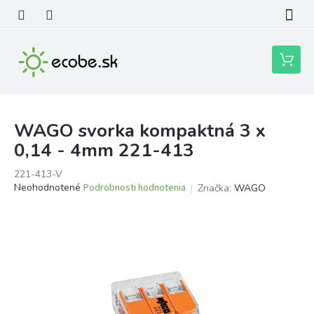
Prejsť
na
obsah
Nákupn
košík
WAGO svorka kompaktná 3 x
0,14 - 4mm 221-413
221-413-V
Priemerné
Neohodnotené
Podrobnosti hodnotenia
Značka:
WAGO
hodnotenie
produktu
je
0,0
z
5
hviezdičiek.