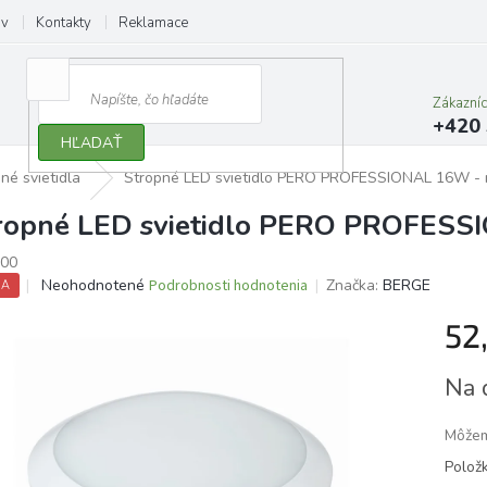
ov
Kontakty
Reklamace
Zákazní
+420 
HĽADAŤ
né svietidla
Stropné LED svietidlo PERO PROFESSIONAL 16W - n
ropné LED svietidlo PERO PROFESSI
00
Priemerné
Neohodnotené
Podrobnosti hodnotenia
Značka:
BERGE
IA
hodnotenie
produktu
52
je
0,0
Jedno
Na 
z
cena:
5
hviezdičiek.
Môžem
Polož