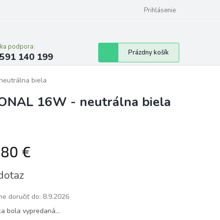
Prihlásenie
cka podpora:
Nákupný
Prázdny košík
591 140 199
košík
eutrálna biela
ONAL 16W - neutrálna biela
,80 €
tková
dotaz
e doručiť do:
8.9.2026
ka bola vypredaná…