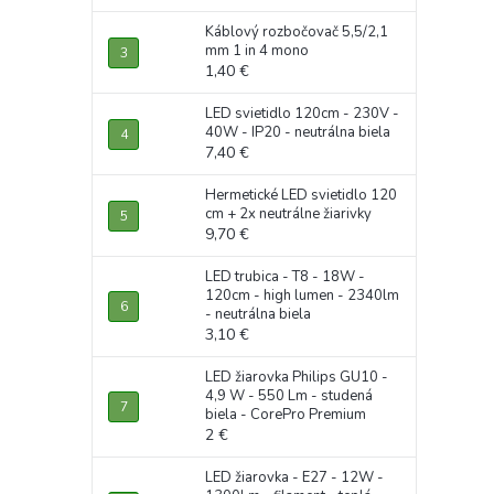
Káblový rozbočovač 5,5/2,1
mm 1 in 4 mono
1,40 €
LED svietidlo 120cm - 230V -
40W - IP20 - neutrálna biela
7,40 €
Hermetické LED svietidlo 120
cm + 2x neutrálne žiarivky
9,70 €
LED trubica - T8 - 18W -
120cm - high lumen - 2340lm
- neutrálna biela
3,10 €
LED žiarovka Philips GU10 -
4,9 W - 550 Lm - studená
biela - CorePro Premium
2 €
LED žiarovka - E27 - 12W -