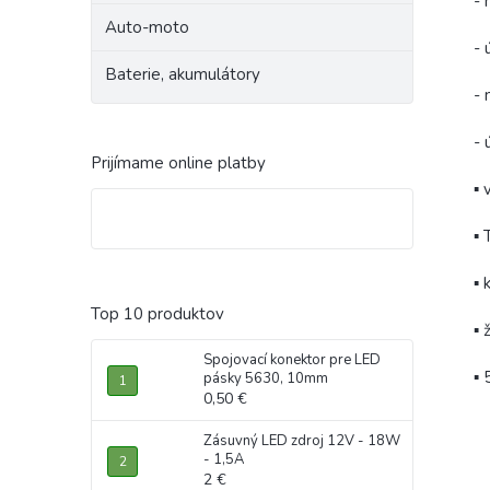
- 
Auto-moto
- 
Baterie, akumulátory
- 
- 
Prijímame online platby
▪ 
▪
▪ 
Top 10 produktov
▪ 
Spojovací konektor pre LED
▪ 
pásky 5630, 10mm
0,50 €
Zásuvný LED zdroj 12V - 18W
- 1,5A
2 €