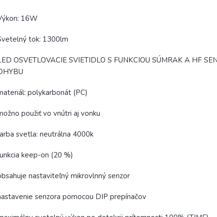
 Výkon: 16W
Svetelný tok: 1300lm
 LED OSVETLOVACIE SVIETIDLO S FUNKCIOU SÚMRAK A HF S
OHYBU
materiál: polykarbonát (PC)
možno použiť vo vnútri aj vonku
farba svetla: neutrálna 4000k
funkcia keep-on (20 %)
obsahuje nastaviteľný mikrovlnný senzor
nastavenie senzora pomocou DIP prepínačov