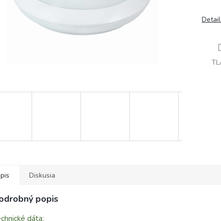
Detai
TL
pis
Diskusia
odrobný popis
chnické dáta: