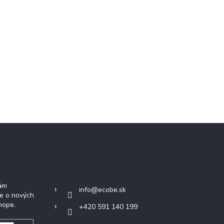
etter
Kontakt
Vám
info
@
ecobe.sk
ie o nových
hope.
+420 591 140 199