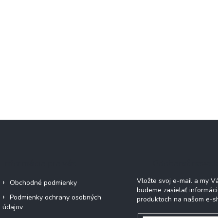
Informácie pre vás
Odoberať newsl
Vložte svoj e-mail a my 
Obchodné podmienky
budeme zasielať informác
Podmienky ochrany osobných
produktoch na našom e-s
údajov