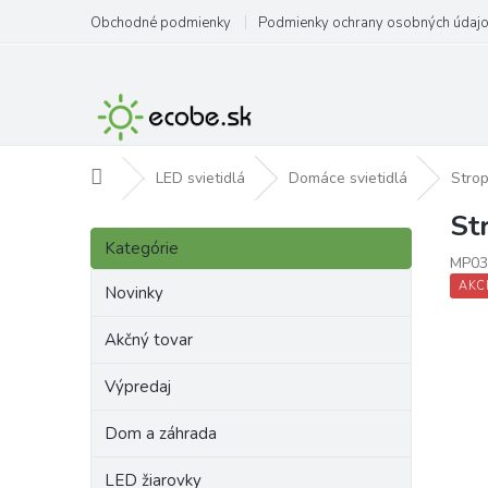
Prejsť
Obchodné podmienky
Podmienky ochrany osobných údaj
na
obsah
Domov
LED svietidlá
Domáce svietidlá
Strop
St
B
Preskočiť
o
Kategórie
kategórie
MP03
č
AKC
n
Novinky
ý
p
Akčný tovar
a
Výpredaj
n
e
Dom a záhrada
l
LED žiarovky