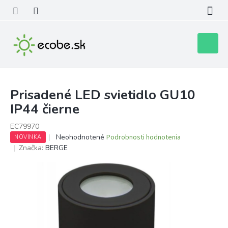
Prejsť
na
obsah
Nákupn
košík
Prisadené LED svietidlo GU10
IP44 čierne
EC79970
Priemerné
Neohodnotené
Podrobnosti hodnotenia
NOVINKA
hodnotenie
Značka:
BERGE
produktu
je
0,0
z
5
hviezdičiek.