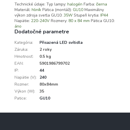
Technické údaje: Typ lampy:
halogén
Farba:
čierna
Materiál:
hliník
Pätica (montáž):
GU10
Maximálny
výkon zdroja svetla GU10:
35W
Stupeň krytia:
IP44
Napätie:
220-240V
Rozmery:
80 x 84 mm
Pätica GU10:
áno
Dodatočné parametre
Kategória
:
Přisazená LED svítidla
Záruka
:
2 roky
Hmotnosť
:
0.5 kg
EAN
:
5901986799702
IP
:
44
Napätie (V)
:
240
Rozmer
:
80x84mm
Výkon (W)
:
35
Patice
:
GU10
Z
á
p