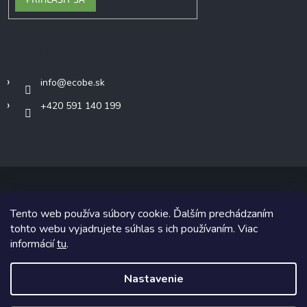
Kontakt
info
@
ecobe.sk
+420 591 140 199
Tento web používa súbory cookie. Ďalším prechádzaním
Copyright 2026
Ecobe.sk
. Všetky práva vyhradené.
tohto webu vyjadrujete súhlas s ich používaním. Viac
informácií
tu
.
Grafický návrh vytvoril a na Shoptet implementoval
Tomáš Hlad
&
Shoptetak.cz
.
Nastavenie
Vytvoril Shoptet