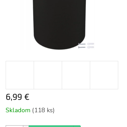
6,99 €
Jednotková
Skladom
(118 ks)
cena: