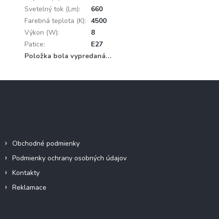
Svetelný tok (Lm)
:
660
Farebná teplota (K)
:
4500
Výkon (W)
:
8
Patice
:
E27
Položka bola vypredaná…
Z
á
p
ä
Informácie pre vás
t
i
Obchodné podmienky
e
Podmienky ochrany osobných údajov
Kontakty
Reklamace