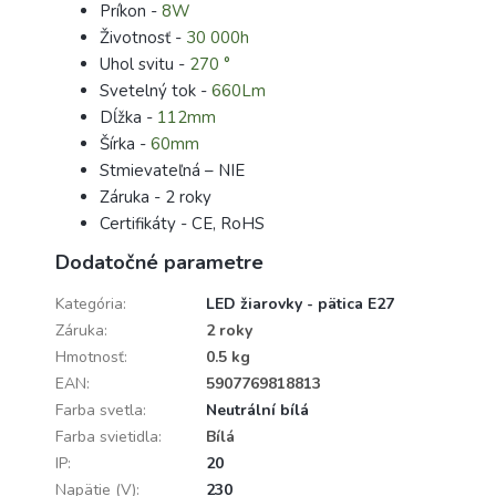
Príkon -
8W
Životnosť -
30 000h
Uhol svitu -
270 °
Svetelný tok -
660Lm
Dĺžka -
112mm
Šírka -
60mm
Stmievateľná – NIE
Záruka - 2 roky
Certifikáty - CE, RoHS
Dodatočné parametre
Kategória
:
LED žiarovky - pätica E27
Záruka
:
2 roky
Hmotnosť
:
0.5 kg
EAN
:
5907769818813
Farba svetla
:
Neutrální bílá
Farba svietidla
:
Bílá
IP
:
20
Napätie (V)
:
230