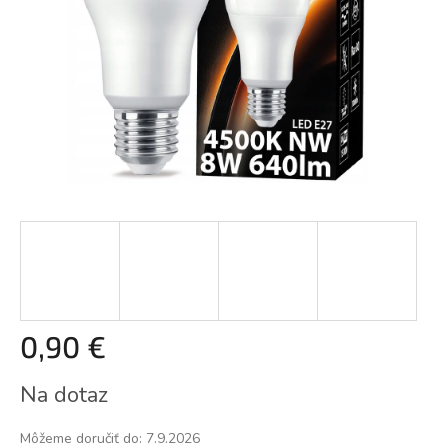
0,90 €
Jednotková
Na dotaz
cena:
Môžeme doručiť do:
7.9.2026