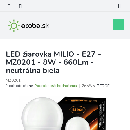
Prejsť
na
obsah
Nákupn
košík
LED žiarovka MILIO - E27 -
MZ0201 - 8W - 660Lm -
neutrálna biela
MZ0201
Priemerné
Neohodnotené
Podrobnosti hodnotenia
Značka:
BERGE
hodnotenie
produktu
je
0,0
z
5
hviezdičiek.