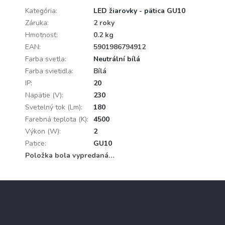
Kategória
:
LED žiarovky - pätica GU10
Záruka
:
2 roky
Hmotnosť
:
0.2 kg
EAN
:
5901986794912
Farba svetla
:
Neutrální bílá
Farba svietidla
:
Bílá
IP
:
20
Napätie (V)
:
230
Svetelný tok (Lm)
:
180
Farebná teplota (K)
:
4500
Výkon (W)
:
2
Patice
:
GU10
Položka bola vypredaná…
Z
á
p
ä
Informácie pre vás