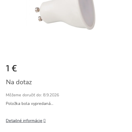
1 €
Jednotková
Na dotaz
cena:
Môžeme doručiť do:
8.9.2026
Položka bola vypredaná…
Detailné informácie