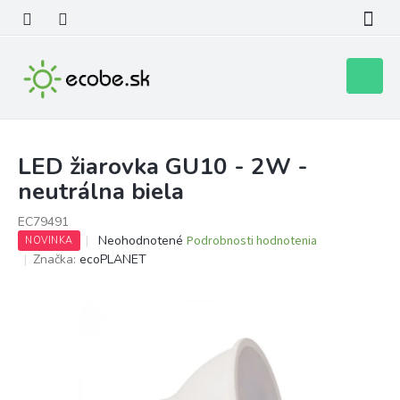
Prejsť
na
obsah
Nákupn
košík
LED žiarovka GU10 - 2W -
neutrálna biela
EC79491
Priemerné
Neohodnotené
Podrobnosti hodnotenia
NOVINKA
hodnotenie
Značka:
ecoPLANET
produktu
je
0,0
z
5
hviezdičiek.