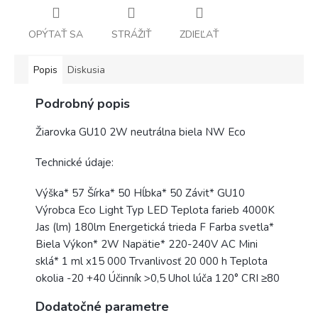
OPÝTAŤ SA
STRÁŽIŤ
ZDIEĽAŤ
Popis
Diskusia
Podrobný popis
Žiarovka GU10 2W neutrálna biela NW Eco
Technické údaje:
Výška* 57 Šírka* 50 Hĺbka* 50 Závit* GU10
Výrobca Eco Light Typ LED Teplota farieb 4000K
Jas (lm) 180lm Energetická trieda F Farba svetla*
Biela Výkon* 2W Napätie* 220-240V AC Mini
sklá* 1 ml x15 000 Trvanlivosť 20 000 h Teplota
okolia -20 +40 Účinník >0,5 Uhol lúča 120° CRI ≥80
Dodatočné parametre