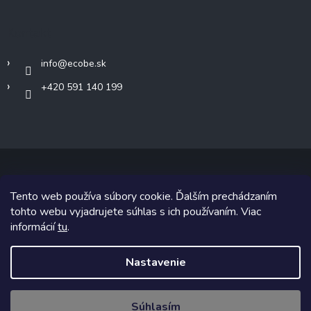
Kontakt
info
@
ecobe.sk
+420 591 140 199
Tento web používa súbory cookie. Ďalším prechádzaním
Copyright 2026
Ecobe.sk
. Všetky práva vyhradené.
tohto webu vyjadrujete súhlas s ich používaním. Viac
informácií
tu
.
Grafický návrh vytvoril a na Shoptet implementoval
Tomáš Hlad
&
Shoptetak.cz
.
Nastavenie
Vytvoril Shoptet
Súhlasím