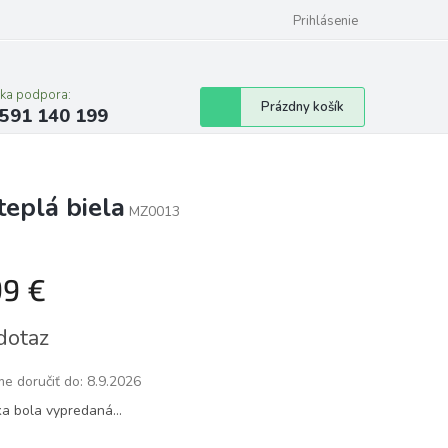
Prihlásenie
cka podpora:
Nákupný
Prázdny košík
591 140 199
košík
eplá biela
MZ0013
99 €
tková
dotaz
e doručiť do:
8.9.2026
ka bola vypredaná…