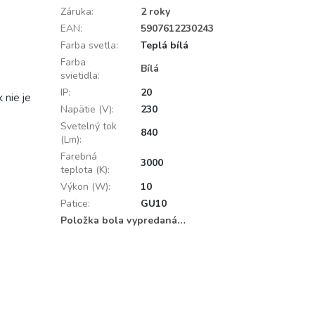
Záruka
:
2 roky
EAN
:
5907612230243
Farba svetla
:
Teplá bílá
Farba
Bílá
svietidla
:
IP
:
20
 nie je
Napätie (V)
:
230
Svetelný tok
840
(Lm)
:
Farebná
3000
teplota (K)
:
Výkon (W)
:
10
Patice
:
GU10
Položka bola vypredaná…