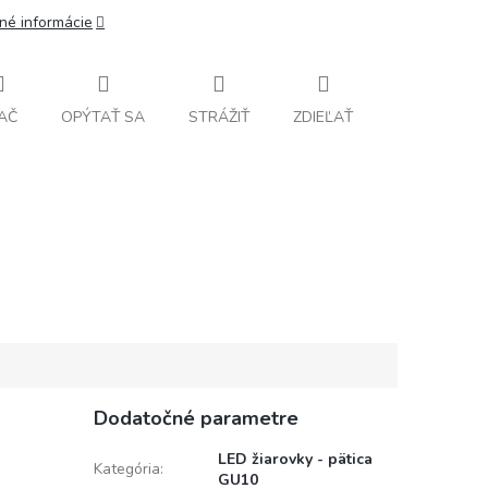
lné informácie
AČ
OPÝTAŤ SA
STRÁŽIŤ
ZDIEĽAŤ
Dodatočné parametre
LED žiarovky - pätica
Kategória
:
GU10