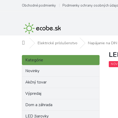
Prejsť
Obchodné podmienky
Podmienky ochrany osobných údaj
na
obsah
Domov
Elektrické príslušenstvo
Napájanie na DIN 
LE
B
Preskočiť
o
Kategórie
kategórie
č
NOV
n
Novinky
ý
p
Akčný tovar
a
Výpredaj
n
e
Dom a záhrada
l
LED žiarovky