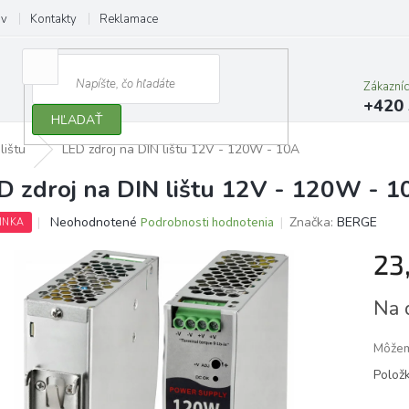
ov
Kontakty
Reklamace
Zákazní
+420 
HĽADAŤ
lištu
LED zdroj na DIN lištu 12V - 120W - 10A
D zdroj na DIN lištu 12V - 120W - 1
Priemerné
Neohodnotené
Podrobnosti hodnotenia
Značka:
BERGE
INKA
hodnotenie
produktu
23
je
0,0
Jedno
Na 
z
cena:
5
hviezdičiek.
Môžem
Polož