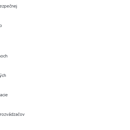
bezpečnej
do
moch
ých
acie
h rozvádzačov