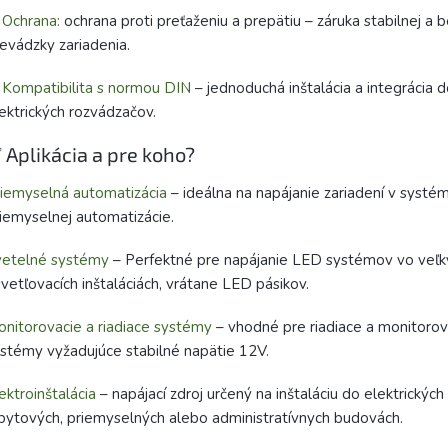
✅
Ochrana:
ochrana proti preťaženiu a prepätiu – záruka stabilnej a 
evádzky zariadenia.
✅
Kompatibilita s normou DIN
– jednoduchá inštalácia a integrácia 
ektrických rozvádzačov.
 Aplikácia a pre koho?
iemyselná automatizácia
– ideálna na napájanie zariadení v systé
iemyselnej automatizácie.
vetelné systémy
– Perfektné pre napájanie LED systémov vo veľk
vetľovacích inštaláciách, vrátane LED pásikov.
nitorovacie a riadiace systémy
– vhodné pre riadiace a monitorov
stémy vyžadujúce stabilné napätie 12V.
ektroinštalácia
– napájací zdroj určený na inštaláciu do elektrickýc
bytových, priemyselných alebo administratívnych budovách.