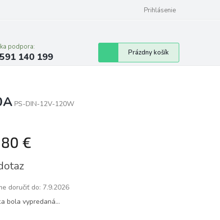
Prihlásenie
cka podpora:
Nákupný
Prázdny košík
591 140 199
košík
0A
PS-DIN-12V-120W
,80 €
tková
dotaz
e doručiť do:
7.9.2026
ka bola vypredaná…