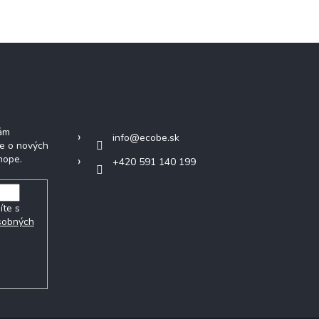
etter
Kontakt
Vám
info
@
ecobe.sk
ie o nových
hope.
+420 591 140 199
íte s
sobných