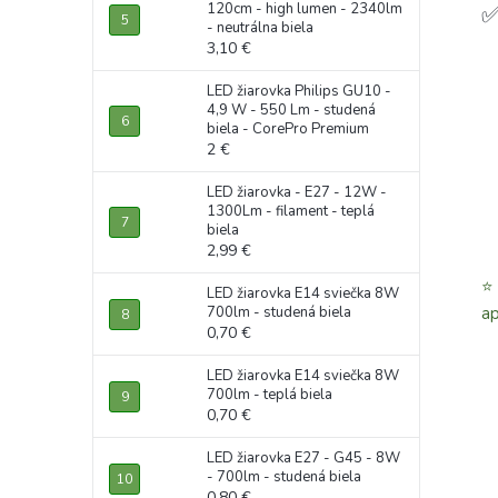
120cm - high lumen - 2340lm
✅
- neutrálna biela
3,10 €
LED žiarovka Philips GU10 -
4,9 W - 550 Lm - studená
biela - CorePro Premium
2 €
LED žiarovka - E27 - 12W -
1300Lm - filament - teplá
biela
2,99 €
⭐️
LED žiarovka E14 sviečka 8W
ap
700lm - studená biela
0,70 €
LED žiarovka E14 sviečka 8W
700lm - teplá biela
0,70 €
LED žiarovka E27 - G45 - 8W
- 700lm - studená biela
0,80 €