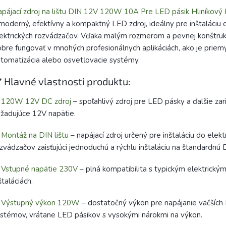
pájací zdroj na lištu DIN 12V 120W 10A Pre LED pásik Hliníkový 
moderný, efektívny a kompaktný LED zdroj, ideálny pre inštaláciu 
ektrických rozvádzačov. Vďaka malým rozmerom a pevnej konštruk
bre fungovať v mnohých profesionálnych aplikáciách, ako je priem
tomatizácia alebo osvetľovacie systémy.
️ Hlavné vlastnosti produktu:
✅
120W 12V DC zdroj
– spoľahlivý zdroj pre LED pásky a ďalšie zar
žadujúce 12V napätie.
✅
Montáž na DIN lištu
– napájací zdroj určený pre inštaláciu do elekt
zvádzačov zaisťujúci jednoduchú a rýchlu inštaláciu na štandardnú D
✅
Vstupné napätie 230V
– plná kompatibilita s typickým elektrický
štaláciách.
✅
Výstupný výkon 120W
– dostatočný výkon pre napájanie väčších
stémov, vrátane LED pásikov s vysokými nárokmi na výkon.