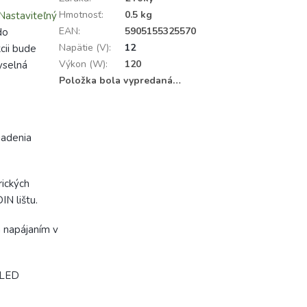
Hmotnosť
:
0.5 kg
Nastaviteľný
EAN
:
5905155325570
do
Napätie (V)
:
12
cii bude
Výkon (W)
:
120
yselná
Položka bola vypredaná…
iadenia
rických
IN lištu.
m napájaním v
 LED