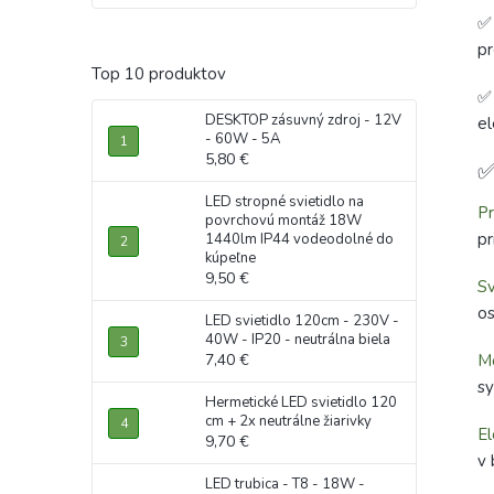
pr
Top 10 produktov
DESKTOP zásuvný zdroj - 12V
el
- 60W - 5A
5,80 €
✅
LED stropné svietidlo na
Pr
povrchovú montáž 18W
pr
1440lm IP44 vodeodolné do
kúpeľne
9,50 €
S
os
LED svietidlo 120cm - 230V -
40W - IP20 - neutrálna biela
7,40 €
Mo
sy
Hermetické LED svietidlo 120
cm + 2x neutrálne žiarivky
El
9,70 €
v 
LED trubica - T8 - 18W -