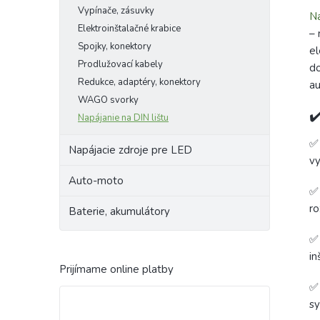
Vypínače, zásuvky
Na
Elektroinštalačné krabice
– 
Spojky, konektory
el
Prodlužovací kabely
do
Redukce, adaptéry, konektory
au
WAGO svorky
✔
Napájanie na DIN lištu
Napájacie zdroje pre LED
vy
Auto-moto
ro
Baterie, akumulátory
in
Prijímame online platby
sy