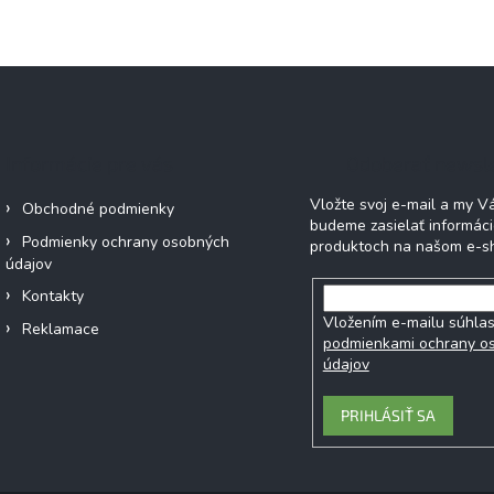
Informácie pre vás
Odoberať newsl
Vložte svoj e-mail a my 
Obchodné podmienky
budeme zasielať informác
Podmienky ochrany osobných
produktoch na našom e-s
údajov
Kontakty
Vložením e-mailu súhlas
Reklamace
podmienkami ochrany o
údajov
PRIHLÁSIŤ SA