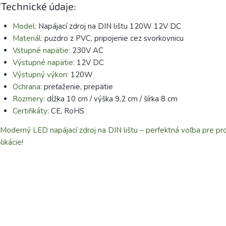
Technické údaje:
Model:
Napájací zdroj na DIN lištu 120W 12V DC
Materiál:
puzdro z PVC, pripojenie cez svorkovnicu
Vstupné napätie:
230V AC
Výstupné napätie:
12V DC
Výstupný výkon:
120W
Ochrana:
preťaženie, prepätie
Rozmery:
dĺžka 10 cm / výška 9,2 cm / šírka 8 cm
Certifikáty:
CE, RoHS
 Moderný LED napájací zdroj na DIN lištu – perfektná voľba pre pr
likácie!