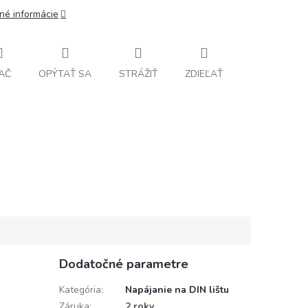
lné informácie
AČ
OPÝTAŤ SA
STRÁŽIŤ
ZDIEĽAŤ
Dodatočné parametre
Kategória
:
Napájanie na DIN lištu
Záruka
:
2 roky