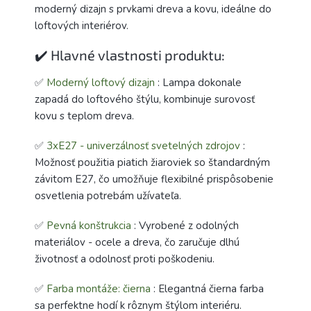
moderný dizajn s prvkami dreva a kovu, ideálne do
loftových interiérov.
✔️ Hlavné vlastnosti produktu:
✅
Moderný loftový dizajn
: Lampa dokonale
zapadá do loftového štýlu, kombinuje surovosť
kovu s teplom dreva.
✅
3xE27 - univerzálnosť svetelných zdrojov
:
Možnosť použitia piatich žiaroviek so štandardným
závitom E27, čo umožňuje flexibilné prispôsobenie
osvetlenia potrebám užívateľa.
✅
Pevná konštrukcia
: Vyrobené z odolných
materiálov - ocele a dreva, čo zaručuje dlhú
životnosť a odolnosť proti poškodeniu.
✅
Farba montáže: čierna
: Elegantná čierna farba
sa perfektne hodí k rôznym štýlom interiéru.