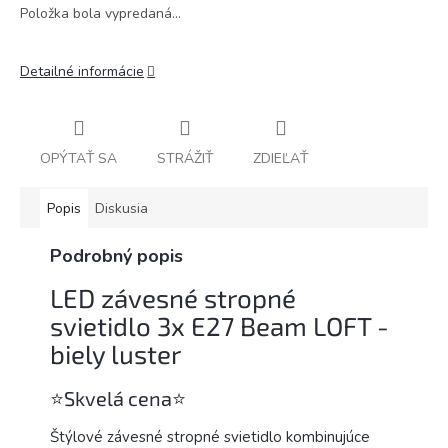
Položka bola vypredaná…
Detailné informácie
OPÝTAŤ SA
STRÁŽIŤ
ZDIEĽAŤ
Popis
Diskusia
Podrobný popis
LED závesné stropné
svietidlo 3x E27 Beam LOFT -
biely luster
⭐️Skvelá cena⭐️
Štýlové závesné stropné svietidlo kombinujúce