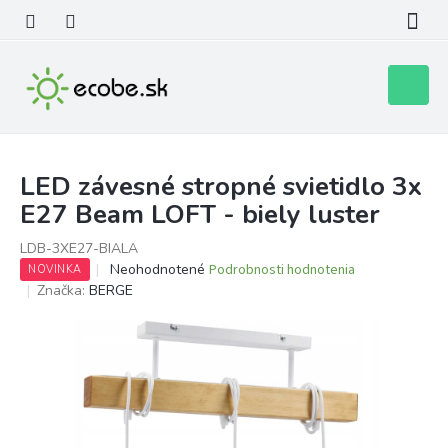
Prejsť
na
obsah
Nákupn
košík
LED závesné stropné svietidlo 3x
E27 Beam LOFT - biely luster
LDB-3XE27-BIALA
Priemerné
Neohodnotené
Podrobnosti hodnotenia
NOVINKA
hodnotenie
Značka:
BERGE
produktu
je
0,0
z
5
hviezdičiek.