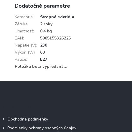
Dodatočné parametre
Kategória
:
Stropné svietidla
Záruka
:
2 roky
Hmotnosť
:
0.4 kg
EAN
:
5905155326225
Napätie (V)
:
230
Výkon (W)
:
60
Patice
:
E27
Položka bola vypredaná…
Z
á
p
ä
Informácie pre vás
t
i
Obchodné podmienky
e
Podmienky ochrany osobných údajov