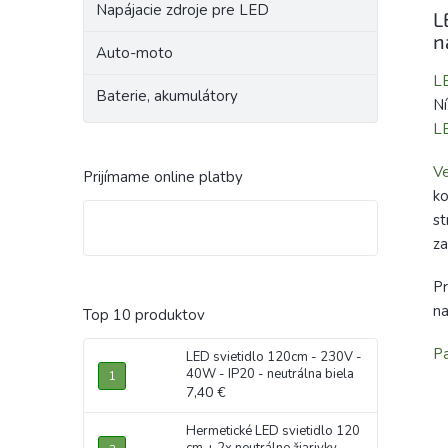
Napájacie zdroje pre LED
L
n
Auto-moto
LE
Baterie, akumulátory
Ní
LE
Ve
Prijímame online platby
ko
st
za
Pr
na
Top 10 produktov
P
LED svietidlo 120cm - 230V -
40W - IP20 - neutrálna biela
7,40 €
Hermetické LED svietidlo 120