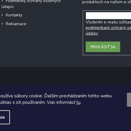
Podmienky ochrany osobných
produktoch na našom e-s
údajov
Kontakty
Vložením e-mailu súhlas
Reklamace
podmienkami ochrany o
údajov
PRIHLÁSIŤ SA
Copyright 2026
Ecobe.sk
. Všetky práva vyhradené.
oužíva súbory cookie. Ďalším prechádzaním tohto webu
ický návrh vytvoril a na Shoptet implementoval
Tomáš Hlad
&
Shoptet
úhlas s ich používaním. Viac informácií
tu
.
Vytvoril Shoptet
ie