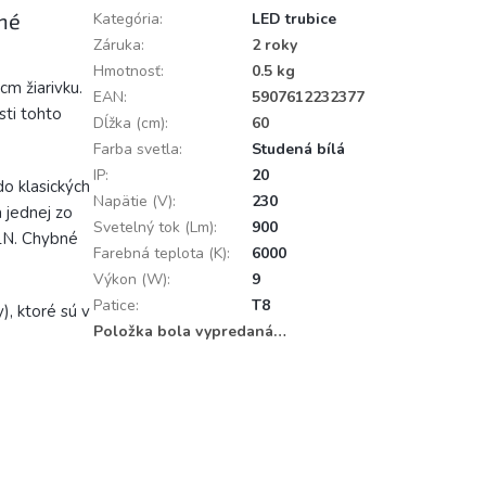
nné
Kategória
:
LED trubice
Záruka
:
2 roky
Hmotnosť
:
0.5 kg
m žiarivku.
EAN
:
5907612232377
ti tohto
Dĺžka (cm)
:
60
Farba svetla
:
Studená bílá
IP
:
20
o klasických
Napätie (V)
:
230
a jednej zo
Svetelný tok (Lm)
:
900
 LN. Chybné
Farebná teplota (K)
:
6000
Výkon (W)
:
9
Patice
:
T8
, ktoré sú v
Položka bola vypredaná…