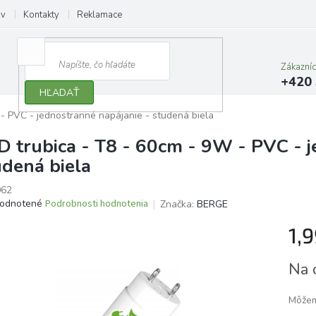
ov
Kontakty
Reklamace
Zákazní
+420 
HĽADAŤ
- PVC - jednostranné napájanie - studená biela
D trubica - T8 - 60cm - 9W - PVC - j
udená biela
62
erné
odnotené
Podrobnosti hodnotenia
Značka:
BERGE
tenie
1,
ktu
Jedno
Na 
cena:
ičiek.
Môžem