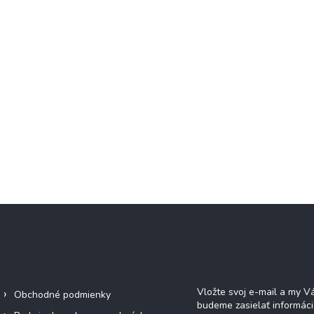
Informácie pre vás
Odoberať newsl
Vložte svoj e-mail a my 
Obchodné podmienky
budeme zasielať informác