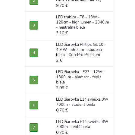
cm + 2x neutrálne žiarivky
9,70 €
LED trubica - T8 - 18W -
120cm - high lumen - 2340lm
- neutrálna biela
3,10 €
LED žiarovka Philips GU10 -
4,9 W - 550 Lm - studená
biela - CorePro Premium
2 €
LED žiarovka - E27 - 12W -
1300Lm - filament - teplá
biela
2,99 €
LED žiarovka E14 sviečka 8W
700lm - studená biela
0,70 €
LED žiarovka E14 sviečka 8W
700lm - teplá biela
0,70 €