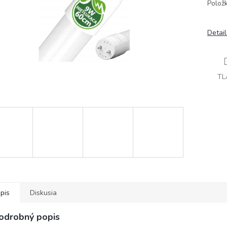
Polož
Detai
TL
pis
Diskusia
odrobný popis