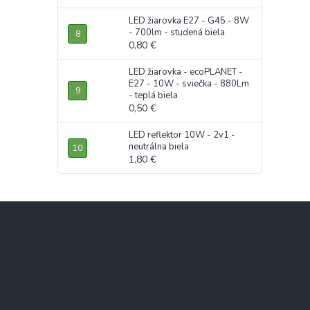
LED žiarovka E27 - G45 - 8W
- 700lm - studená biela
0,80 €
LED žiarovka - ecoPLANET -
E27 - 10W - sviečka - 880Lm
- teplá biela
0,50 €
LED reflektor 10W - 2v1 -
neutrálna biela
1,80 €
Z
á
p
ä
t
i
e