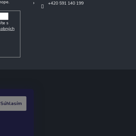
hope.
+420 591 140 199
íte s
sobných
ak.cz
.
Súhlasím