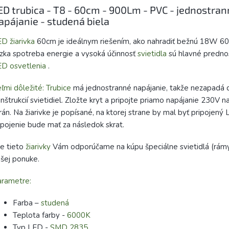
ED trubica - T8 - 60cm - 900Lm - PVC - jednostra
apájanie - studená biela
D žiarivka
60cm je ideálnym riešením, ako nahradiť bežnú 18W 60c
zka spotreba energie a vysoká účinnosť
svietidla
sú hlavné prednos
D osvetlenia
.
ľmi dôležité:
Trubice
má jednostranné napájanie, takže nezapadá d
nštrukcií svietidiel. Zložte kryt a pripojte priamo napájanie 230V n
rán. Na žiarivke je popísané, na ktorej strane by mal byť pripojený
pojenie bude mať za následok skrat.
e tieto
žiarivky
Vám odporúčame na kúpu špeciálne svietidlá (rámy)
šej ponuke.
arametre:
Farba –
studená
Teplota farby -
6000K
Typ LED -
SMD 2835