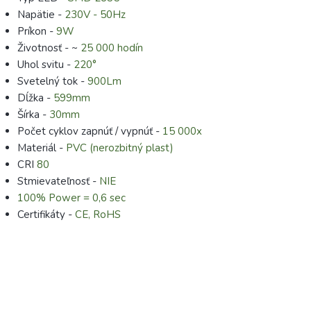
Napätie -
230V - 50Hz
Príkon -
9W
Životnosť - ~
25 000 hodín
Uhol svitu -
220°
Svetelný tok -
900Lm
Dĺžka -
599mm
Šírka -
30mm
Počet cyklov zapnúť / vypnúť -
15 000x
Materiál -
PVC (nerozbitný plast)
CRI
80
Stmievateľnosť -
NIE
100% Power = 0,6 sec
Certifikáty -
CE, RoHS