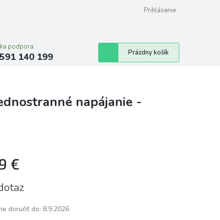
Prihlásenie
cka podpora:
Nákupný
Prázdny košík
591 140 199
košík
ednostranné napájanie -
99 €
tková
dotaz
e doručiť do:
8.9.2026