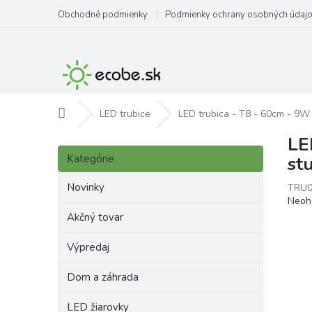
Prejsť
Obchodné podmienky
Podmienky ochrany osobných údaj
na
obsah
Domov
LED trubice
LED trubica - T8 - 60cm - 9W 
LE
B
Preskočiť
o
Kategórie
st
kategórie
č
n
Novinky
TRU0
Priem
Neoh
ý
hodno
p
Akčný tovar
produ
a
je
Výpredaj
n
0,0
e
z
Dom a záhrada
l
5
hviezd
LED žiarovky