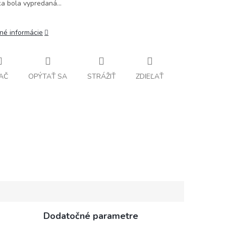
ka bola vypredaná…
lné informácie
AČ
OPÝTAŤ SA
STRÁŽIŤ
ZDIEĽAŤ
Dodatočné parametre