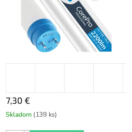
7,30 €
Jednotková
Skladom
(139 ks)
cena: