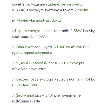
osvetlenia. Vyžaruje
studené, denné svetlo
(6500K)
s vysokým svetelným tokom
2200 lm
.
✔️ Hlavné vlastnosti produktu:
✅Úspora energie
- nahrádza tradičné
58W
žiarivky,
spotrebujú iba
20W
✅
Dlhá životnosť
– výdrž
50 000 ha
až
200 000
cyklov zapnutia/vypnutia
✅
Vysoká svetelná účinnosť
–
110 lm/W
pre
efektívne osvetlenie
✅
Bezpečnosť a ekológia
- súlad s normami
RoHS,
CE, KEMA Keur
✅
Široký uhol lúča
–
240°
pre rovnomerné
rozloženie svetla