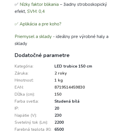
✅
Nízky faktor blikania
– žiadny stroboskopický
efekt,
SVM: 0,4
✅ Aplikácia a pre koho?
Priemysel a sklady
- ideálny pre výrobné haly a
sklady
Dodatočné parametre
Kategória
:
LED trubice 150 cm
Záruka
:
2 roky
Hmotnosť
:
1 kg
EAN
:
8719514459830
Dĺžka (cm)
:
150
Farba svetla
:
Studená bílá
IP
:
20
Napätie (V)
:
230
Svetelný tok (Lm)
:
2200
Farebná teplota (K)
:
6500