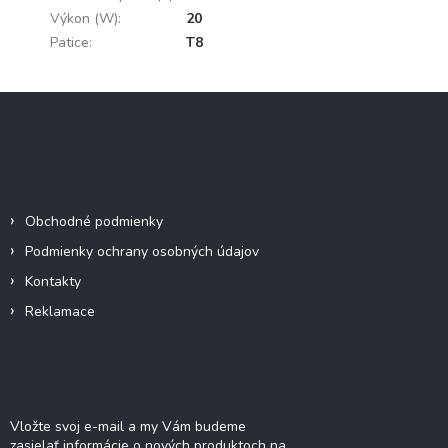
Výkon (W)
:
20
Patice
:
T8
Z
á
p
ä
Informácie pre vás
t
i
Obchodné podmienky
e
Podmienky ochrany osobných údajov
Kontakty
Reklamace
Odoberať newsletter
Vložte svoj e-mail a my Vám budeme
zasielať informácie o nových produktoch na