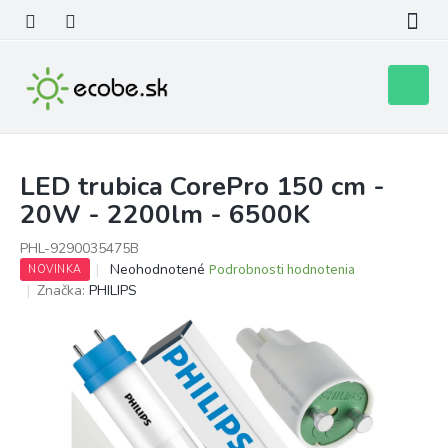
Prejsť
na
obsah
Nákupn
košík
LED trubica CorePro 150 cm -
20W - 2200lm - 6500K
PHL-9290035475B
Priemerné
Neohodnotené
Podrobnosti hodnotenia
NOVINKA
hodnotenie
Značka:
PHILIPS
produktu
je
0,0
z
5
hviezdičiek.