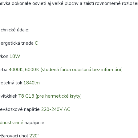
arivka dokonale osvieti aj veľké plochy a zaistí rovnomerné rozlože
chnické údaje:
ergetická trieda
C
ýkon
18W
arba
4000K, 6000K (studená farba odoslaná bez informácií)
vetelný tok
1840lm
vit/driek
T8 G13 (pre hermetické kryty)
revádzkové napätie
220-240V AC
ednostranné
napájanie
žarovací uhol
220°