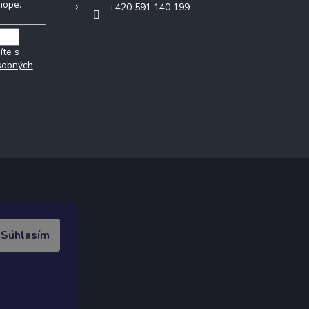
hope.
+420 591 140 199
íte s
sobných
ak.cz
.
Súhlasím