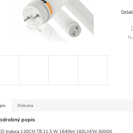
Detai
TL
pis
Diskusia
odrobný popis
ED trubica 120CM T8 11,5 W 1840lm 160LM/W 6000K