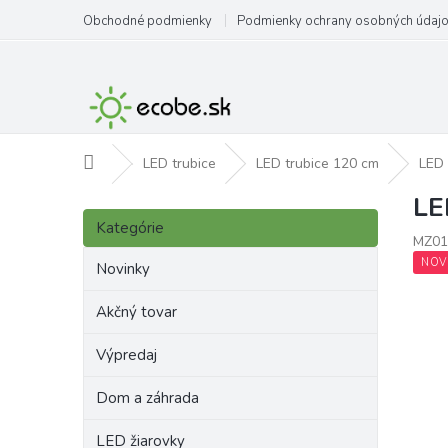
Prejsť
Obchodné podmienky
Podmienky ochrany osobných údaj
na
obsah
Domov
LED trubice
LED trubice 120 cm
LED 
LE
B
Preskočiť
o
Kategórie
kategórie
MZ01
č
NOV
n
Novinky
ý
p
Akčný tovar
a
Výpredaj
n
e
Dom a záhrada
l
LED žiarovky