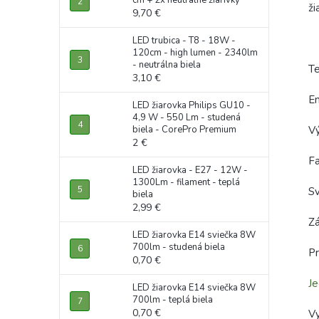
cm + 2x neutrálne žiarivky
ži
9,70 €
LED trubica - T8 - 18W -
120cm - high lumen - 2340lm
- neutrálna biela
Te
3,10 €
En
LED žiarovka Philips GU10 -
4,9 W - 550 Lm - studená
biela - CorePro Premium
V
2 €
F
LED žiarovka - E27 - 12W -
1300Lm - filament - teplá
S
biela
2,99 €
Zá
LED žiarovka E14 sviečka 8W
700lm - studená biela
P
0,70 €
J
LED žiarovka E14 sviečka 8W
700lm - teplá biela
0,70 €
Vy