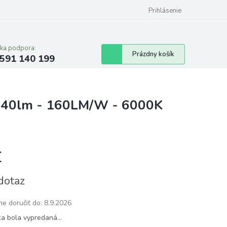
Prihlásenie
cka podpora:
Nákupný
Prázdny košík
591 140 199
košík
1840lm - 160LM/W - 6000K
€
tková
dotaz
e doručiť do:
8.9.2026
ka bola vypredaná…