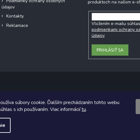
Podmienky ochrany osobných
produktoch na našom e-s
údajov
Kontakty
Vložením e-mailu súhlas
Reklamace
podmienkami ochrany o
údajov
PRIHLÁSIŤ SA
Copyright 2026
Ecobe.sk
. Všetky práva vyhradené.
oužíva súbory cookie. Ďalším prechádzaním tohto webu
ický návrh vytvoril a na Shoptet implementoval
Tomáš Hlad
&
Shoptet
úhlas s ich používaním. Viac informácií
tu
.
Vytvoril Shoptet
ie