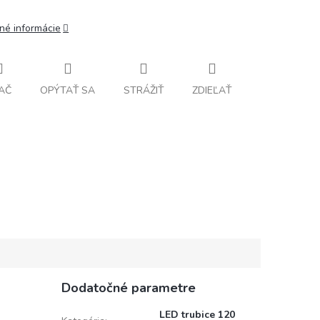
lné informácie
AČ
OPÝTAŤ SA
STRÁŽIŤ
ZDIEĽAŤ
Dodatočné parametre
LED trubice 120