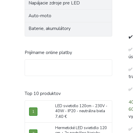
Napájacie zdroje pre LED
Auto-moto
Baterie, akumulátory
✔️
✅ 
Prijímame online platby
ús
✅
tr
Top 10 produktov
4
LED svietidlo 120cm - 230V -
6
40W - IP20 - neutrálna biela
vy
7,40 €
Hermetické LED svietidlo 120
✅