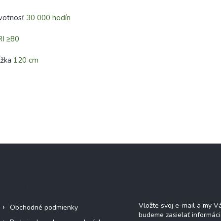
ivotnosť
30 000 hodín
RI ≥80
ĺžka
120 cm
Informácie pre vás
Odoberať newsl
Vložte svoj e-mail a my 
Obchodné podmienky
budeme zasielať informác