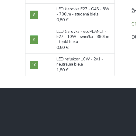
LED žiarovka E27 - G45 - 8W
Ž
- 700lm - studená biela
0,80 €
C
LED žiarovka - ecoPLANET -
E27 - 10W - sviečka - 880Lm
D
- teplá biela
0,50 €
LED reflektor 10W - 2v1 -
neutrálna biela
1,80 €
Z
á
p
ä
t
i
e