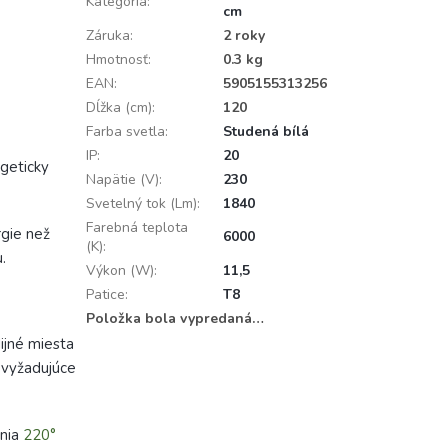
Kategória
:
cm
Záruka
:
2 roky
Hmotnosť
:
0.3 kg
EAN
:
5905155313256
Dĺžka (cm)
:
120
Farba svetla
:
Studená bílá
IP
:
20
rgeticky
Napätie (V)
:
230
Svetelný tok (Lm)
:
1840
Farebná teplota
rgie než
6000
(K)
:
.
Výkon (W)
:
11,5
Patice
:
T8
Položka bola vypredaná…
dijné miesta
y vyžadujúce
enia
220°