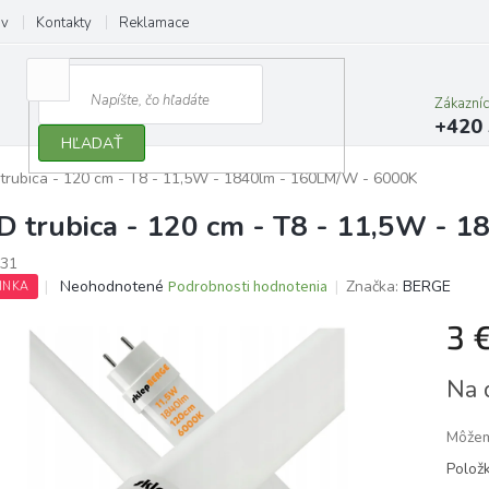
ov
Kontakty
Reklamace
Zákazní
+420 
HĽADAŤ
trubica - 120 cm - T8 - 11,5W - 1840lm - 160LM/W - 6000K
D trubica - 120 cm - T8 - 11,5W - 
31
Priemerné
Neohodnotené
Podrobnosti hodnotenia
Značka:
BERGE
INKA
hodnotenie
produktu
3 
je
0,0
Jedno
Na 
z
cena:
5
hviezdičiek.
Môžem
Polož