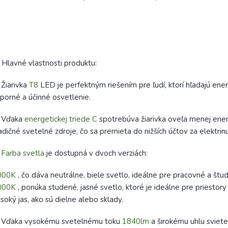
 Hlavné vlastnosti produktu:
Žiarivka
T8
LED je perfektným riešením pre ľudí, ktorí hľadajú ene
porné a účinné osvetlenie.
 Vďaka
energetickej triede C
spotrebúva žiarivka oveľa menej ene
adičné svetelné zdroje, čo sa premieta do nižších účtov za elektrinu
✅
Farba svetla
je dostupná v dvoch verziách:
000K
, čo dáva neutrálne, biele svetlo, ideálne pre pracovné a štu
000K
, ponúka studené, jasné svetlo, ktoré je ideálne pre priestor
soký jas, ako sú dielne alebo sklady.
 Vďaka vysokému svetelnému toku
1840lm
a širokému uhlu sviet