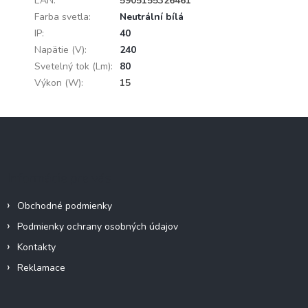
EAN
:
5905155326461
Farba svetla
:
Neutrální bílá
IP
:
40
Napätie (V)
:
240
Svetelný tok (Lm)
:
80
Výkon (W)
:
15
Z
á
p
ä
Informácie pre vás
t
i
Obchodné podmienky
e
Podmienky ochrany osobných údajov
Kontakty
Reklamace