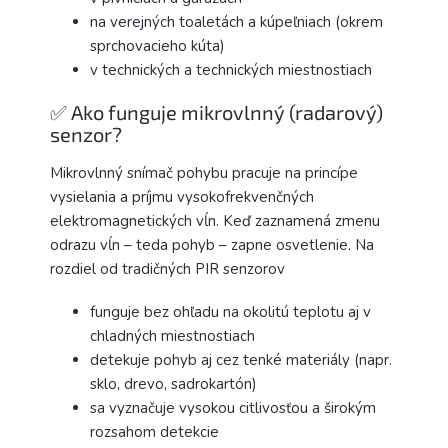
na verejných toaletách a kúpeľniach (okrem
sprchovacieho kúta)
v technických a technických miestnostiach
✅ Ako funguje mikrovlnný (radarový)
senzor?
Mikrovlnný snímač pohybu pracuje na princípe
vysielania a príjmu vysokofrekvenčných
elektromagnetických vĺn. Keď zaznamená zmenu
odrazu vĺn – teda pohyb – zapne osvetlenie. Na
rozdiel od tradičných PIR senzorov
funguje bez ohľadu na okolitú teplotu aj v
chladných miestnostiach
detekuje pohyb aj cez tenké materiály (napr.
sklo, drevo, sadrokartón)
sa vyznačuje vysokou citlivosťou a širokým
rozsahom detekcie