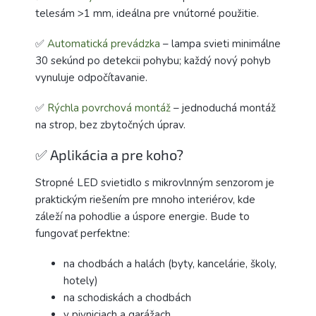
telesám >1 mm, ideálna pre vnútorné použitie.
✅
Automatická prevádzka
– lampa svieti minimálne
30 sekúnd po detekcii pohybu; každý nový pohyb
vynuluje odpočítavanie.
✅
Rýchla povrchová montáž
– jednoduchá montáž
na strop, bez zbytočných úprav.
✅ Aplikácia a pre koho?
Stropné LED svietidlo s mikrovlnným senzorom je
praktickým riešením pre mnoho interiérov, kde
záleží na pohodlie a úspore energie. Bude to
fungovať perfektne:
na chodbách a halách (byty, kancelárie, školy,
hotely)
na schodiskách a chodbách
v pivniciach a garážach