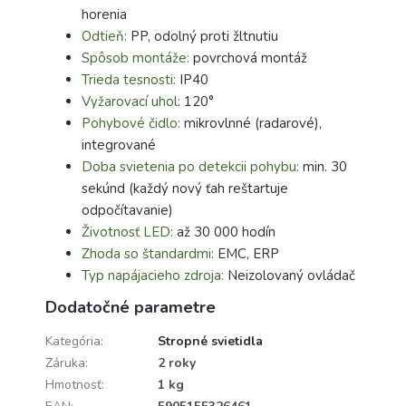
horenia
Odtieň:
PP, odolný proti žltnutiu
Spôsob montáže:
povrchová montáž
Trieda tesnosti:
IP40
Vyžarovací uhol:
120°
Pohybové čidlo:
mikrovlnné (radarové),
integrované
Doba svietenia po detekcii pohybu:
min. 30
sekúnd (každý nový ťah reštartuje
odpočítavanie)
Životnosť LED:
až 30 000 hodín
Zhoda so štandardmi:
EMC, ERP
Typ napájacieho zdroja:
Neizolovaný ovládač
Dodatočné parametre
Kategória
:
Stropné svietidla
Záruka
:
2 roky
Hmotnosť
:
1 kg