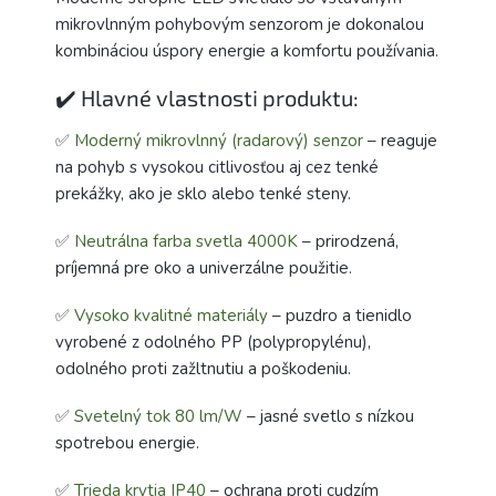
mikrovlnným pohybovým senzorom je dokonalou
kombináciou úspory energie a komfortu používania.
✔️ Hlavné vlastnosti produktu:
✅
Moderný mikrovlnný (radarový) senzor
– reaguje
na pohyb s vysokou citlivosťou aj cez tenké
prekážky, ako je sklo alebo tenké steny.
✅
Neutrálna farba svetla 4000K
– prirodzená,
príjemná pre oko a univerzálne použitie.
✅
Vysoko kvalitné materiály
– puzdro a tienidlo
vyrobené z odolného PP (polypropylénu),
odolného proti zažltnutiu a poškodeniu.
✅
Svetelný tok 80 lm/W
– jasné svetlo s nízkou
spotrebou energie.
✅
Trieda krytia IP40
– ochrana proti cudzím