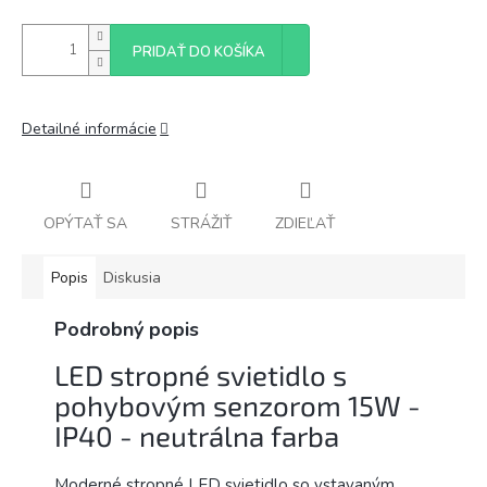
PRIDAŤ DO KOŠÍKA
Detailné informácie
OPÝTAŤ SA
STRÁŽIŤ
ZDIEĽAŤ
Popis
Diskusia
Podrobný popis
LED stropné svietidlo s
pohybovým senzorom 15W -
IP40 - neutrálna farba
Moderné stropné LED svietidlo so vstavaným