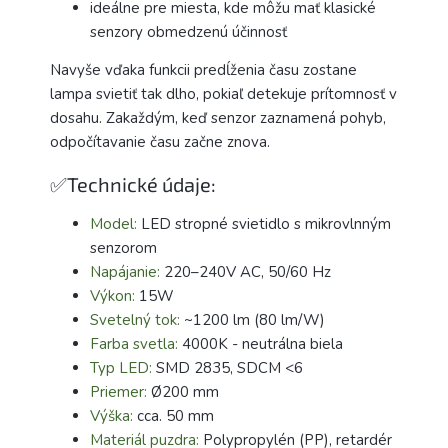
ideálne pre miesta, kde môžu mať klasické
senzory obmedzenú účinnosť
Navyše vďaka funkcii predĺženia času zostane
lampa svietiť tak dlho, pokiaľ detekuje prítomnosť v
dosahu. Zakaždým, keď senzor zaznamená pohyb,
odpočítavanie času začne znova.
✅Technické údaje:
Model:
LED stropné svietidlo s mikrovlnným
senzorom
Napájanie:
220–240V AC, 50/60 Hz
Výkon:
15W
Svetelný tok:
~1200 lm (80 lm/W)
Farba svetla:
4000K - neutrálna biela
Typ LED:
SMD 2835, SDCM <6
Priemer:
Ø200 mm
Výška:
cca. 50 mm
Materiál puzdra:
Polypropylén (PP), retardér