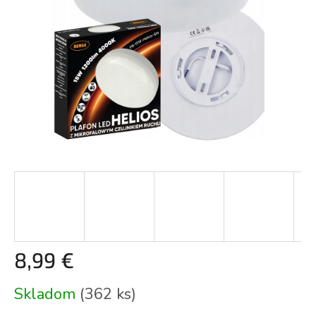
8,99 €
Jednotková
Skladom
(362 ks)
cena: