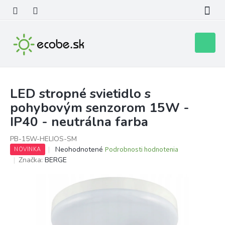
Prejsť
na
obsah
Nákupn
košík
LED stropné svietidlo s
pohybovým senzorom 15W -
IP40 - neutrálna farba
PB-15W-HELIOS-SM
Priemerné
Neohodnotené
Podrobnosti hodnotenia
NOVINKA
hodnotenie
Značka:
BERGE
produktu
je
0,0
z
5
hviezdičiek.