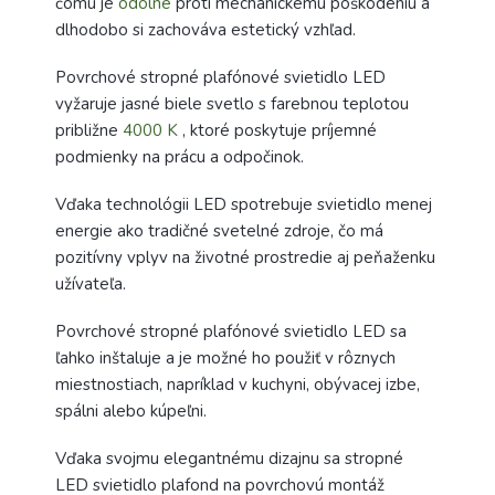
čomu je
odolné
proti mechanickému poškodeniu a
dlhodobo si zachováva estetický vzhľad.
Povrchové stropné plafónové svietidlo LED
vyžaruje jasné biele svetlo s farebnou teplotou
približne
4000 K
, ktoré poskytuje príjemné
podmienky na prácu a odpočinok.
Vďaka technológii LED spotrebuje svietidlo menej
energie ako tradičné svetelné zdroje, čo má
pozitívny vplyv na životné prostredie aj peňaženku
užívateľa.
Povrchové stropné plafónové svietidlo LED sa
ľahko inštaluje a je možné ho použiť v rôznych
miestnostiach, napríklad v kuchyni, obývacej izbe,
spálni alebo kúpeľni.
Vďaka svojmu elegantnému dizajnu sa stropné
LED svietidlo plafond na povrchovú montáž