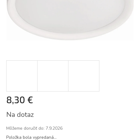
8,30 €
Jednotková
Na dotaz
cena:
Môžeme doručiť do:
7.9.2026
Položka bola vypredaná…