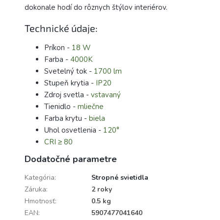
dokonale hodí do rôznych štýlov interiérov.
Technické údaje:
Príkon -
18 W
Farba -
4000K
Svetelný tok -
1700 lm
Stupeň krytia -
IP20
Zdroj svetla -
vstavaný
Tienidlo -
mliečne
Farba krytu -
biela
Uhol osvetlenia -
120°
CRI ≥ 80
Dodatočné parametre
Kategória
:
Stropné svietidla
Záruka
:
2 roky
Hmotnosť
:
0.5 kg
EAN
:
5907477041640