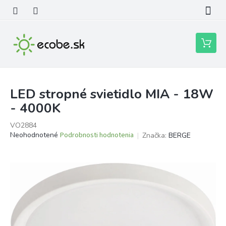
Prejsť
na
obsah
Nákupn
košík
LED stropné svietidlo MIA - 18W
- 4000K
VO2884
Priemerné
Neohodnotené
Podrobnosti hodnotenia
Značka:
BERGE
hodnotenie
produktu
je
0,0
z
5
hviezdičiek.