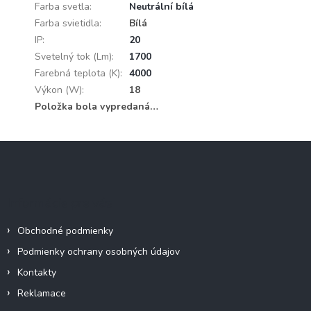
Farba svetla
:
Neutrální bílá
Farba svietidla
:
Bílá
IP
:
20
Svetelný tok (Lm)
:
1700
Farebná teplota (K)
:
4000
Výkon (W)
:
18
Položka bola vypredaná…
Z
á
p
ä
Informácie pre vás
t
i
Obchodné podmienky
e
Podmienky ochrany osobných údajov
Kontakty
Reklamace