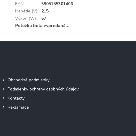
EAN
:
5905155301406
Napätie (V)
:
215
Výkon (W)
:
67
Položka bola vypredaná…
Z
á
p
ä
Informácie pre vás
t
i
Obchodné podmienky
e
Podmienky ochrany osobných údajov
Kontakty
Reklamace
Odoberať newsletter