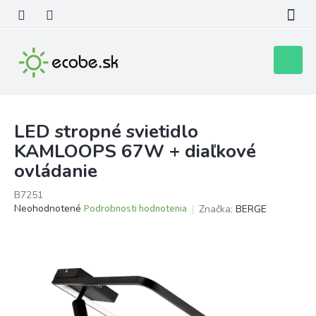
Prejsť
na
obsah
Nákupn
košík
LED stropné svietidlo
KAMLOOPS 67W + diaľkové
ovládanie
B7251
Priemerné
Neohodnotené
Podrobnosti hodnotenia
Značka:
BERGE
hodnotenie
produktu
je
0,0
z
5
hviezdičiek.