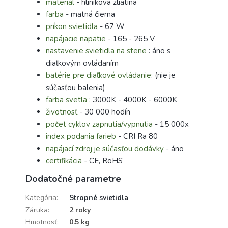
materiál
- hliníková zliatina
farba
- matná čierna
príkon svietidla
- 67 W
napájacie napätie
- 165 - 265 V
nastavenie svietidla na stene
: áno s
diaľkovým ovládaním
batérie pre diaľkové ovládanie:
(nie je
súčasťou balenia)
farba svetla
: 3000K - 4000K - 6000K
životnosť
- 30 000 hodín
počet cyklov zapnutia/vypnutia
- 15 000x
index podania farieb
- CRI Ra 80
napájací zdroj je súčasťou dodávky
- áno
certifikácia
- CE, RoHS
Dodatočné parametre
Kategória
:
Stropné svietidla
Záruka
:
2 roky
Hmotnosť
:
0.5 kg