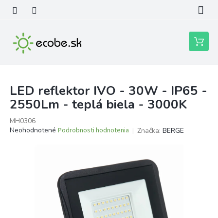
Prejsť
na
obsah
Nákupn
košík
LED reflektor IVO - 30W - IP65 -
2550Lm - teplá biela - 3000K
MH0306
Priemerné
Neohodnotené
Podrobnosti hodnotenia
Značka:
BERGE
hodnotenie
produktu
je
0,0
z
5
hviezdičiek.