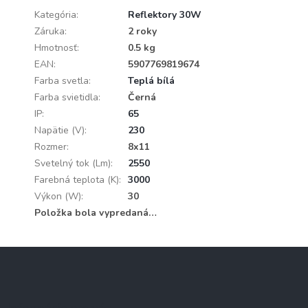
Kategória
:
Reflektory 30W
Záruka
:
2 roky
Hmotnosť
:
0.5 kg
EAN
:
5907769819674
Farba svetla
:
Teplá bílá
Farba svietidla
:
Černá
IP
:
65
Napätie (V)
:
230
Rozmer
:
8x11
Svetelný tok (Lm)
:
2550
Farebná teplota (K)
:
3000
Výkon (W)
:
30
Položka bola vypredaná…
Z
á
p
ä
Informácie pre vás