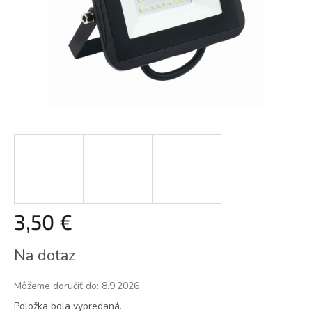
3,50 €
Jednotková
Na dotaz
cena:
Môžeme doručiť do:
8.9.2026
Položka bola vypredaná…