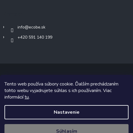
Kontakt
info
@
ecobe.sk
+420 591 140 199
Tento web používa súbory cookie. Ďalším prechádzaním
Copyright 2026
Ecobe.sk
. Všetky práva vyhradené.
tohto webu vyjadrujete súhlas s ich používaním. Viac
informácií
tu
.
Grafický návrh vytvoril a na Shoptet implementoval
Tomáš Hlad
&
Shoptetak.cz
.
Nastavenie
Vytvoril Shoptet
Súhlasím