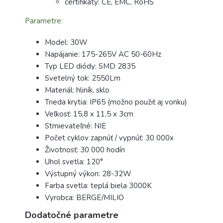
certifikáty: CE, EMC, RoHS
Parametre:
Model: 30W
Napájanie: 175-265V AC 50-60Hz
Typ LED diódy: SMD 2835
Svetelný tok: 2550Lm
Materiál: hliník, sklo
Trieda krytia: IP65 (možno použiť aj vonku)
Veľkosť: 15,8 x 11,5 x 3cm
Stmievateľné: NIE
Počet cyklov zapnúť / vypnúť: 30 000x
Životnosť: 30 000 hodín
Uhol svetla: 120°
Výstupný výkon: 28-32W
Farba svetla: teplá biela 3000K
Vyrobca: BERGE/MILIO
Dodatočné parametre