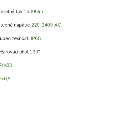
vetelný tok
18000lm
stupné napätie
220-240V AC
tupeň tesnosti
IP65
žarovací uhol
120°
RI ≥80
F>0,9