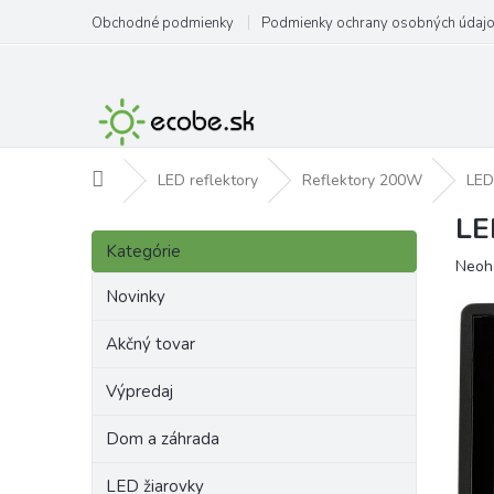
Prejsť
Obchodné podmienky
Podmienky ochrany osobných údaj
na
obsah
Domov
LED reflektory
Reflektory 200W
LED
LE
B
Preskočiť
o
Kategórie
kategórie
Priem
Neoh
č
hodno
n
Novinky
produ
ý
je
p
Akčný tovar
0,0
a
z
Výpredaj
5
n
hviezd
e
Dom a záhrada
l
LED žiarovky