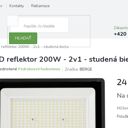
ov
Kontakty
Reklamace
Zákazní
+420 
HĽADAŤ
 reflektor 200W - 2v1 - studená biela
D reflektor 200W - 2v1 - studená bi
erné
odnotené
Podrobnosti hodnotenia
Značka:
BERGE
tenie
24
ktu
Jedno
Na 
cena:
ičiek.
Môžem
Polož