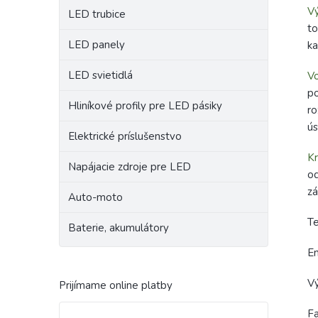
Vý
LED trubice
t
LED panely
k
LED svietidlá
Vo
po
Hliníkové profily pre LED pásiky
ro
ús
Elektrické príslušenstvo
Kr
Napájacie zdroje pre LED
od
zá
Auto-moto
Te
Baterie, akumulátory
En
V
Prijímame online platby
F