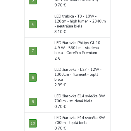
9,70 €
LED trubica - T8 - 18W -
120cm - high lumen - 2340lm
- neutrálna biela
3,10 €
LED žiarovka Philips GU10 -
4,9 W - 550 Lm - studená
biela - CorePro Premium
2 €
LED žiarovka - E27 - 12W -
1300Lm - filament - teplá
biela
2,99 €
LED žiarovka E14 sviečka 8W
700lm - studená biela
0,70 €
LED žiarovka E14 sviečka 8W
700lm - teplá biela
0,70 €