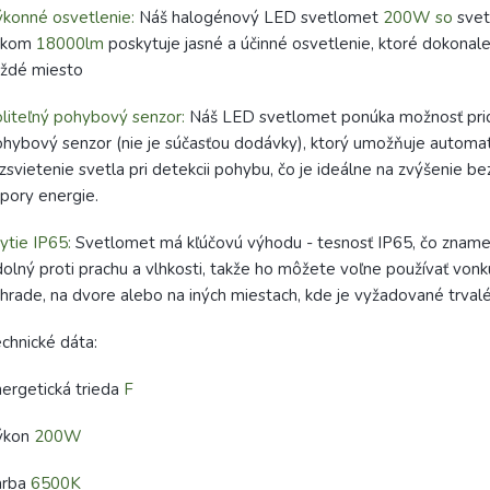
konné osvetlenie:
Náš halogénový LED svetlomet
200W so
svet
okom
18000lm
poskytuje jasné a účinné osvetlenie, ktoré dokonale 
aždé miesto
liteľný pohybový senzor:
Náš LED svetlomet ponúka možnosť pri
hybový senzor (nie je súčasťou dodávky), ktorý umožňuje automa
zsvietenie svetla pri detekcii pohybu, čo je ideálne na zvýšenie b
pory energie.
ytie IP65:
Svetlomet má kľúčovú výhodu - tesnosť IP65, čo znamen
olný proti prachu a vlhkosti, takže ho môžete voľne používať vonk
hrade, na dvore alebo na iných miestach, kde je vyžadované trvalé
chnické dáta:
ergetická trieda
F
ýkon
200W
arba
6500K