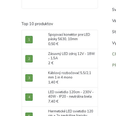
S
V
Top 10 produktov
S
Spojovací konektor pre LED
pásky 5630, 10mm
Vy
0,50 €
Zásuvný LED zdroj 12V - 18W
C
- 1,5A
2 €
P
Káblový rozbočovač 5,5/2,1
mm 1 in 4 mono
1,40 €
LED svietidlo 120cm - 230V -
40W - IP20 - neutrálna biela
7,40 €
Hermetické LED svietidlo 120
cm + 2x neutrálne žiarivky