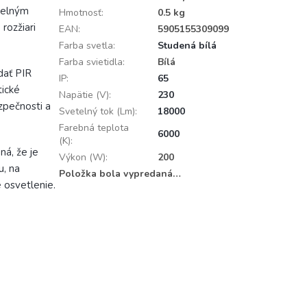
elným
Hmotnosť
:
0.5 kg
rozžiari
EAN
:
5905155309099
Farba svetla
:
Studená bílá
Farba svietidla
:
Bílá
dať PIR
IP
:
65
tické
Napätie (V)
:
230
ezpečnosti a
Svetelný tok (Lm)
:
18000
Farebná teplota
6000
(K)
:
á, že je
Výkon (W)
:
200
u, na
Položka bola vypredaná…
 osvetlenie.