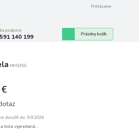
Prihlásenie
cka podpora:
Nákupný
Prázdny košík
591 140 199
košík
ela
MH0355
 €
tková
dotaz
e doručiť do:
9.9.2026
ka bola vypredaná…