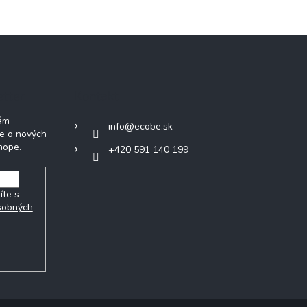
etter
Kontakt
Vám
info
@
ecobe.sk
ie o nových
hope.
+420 591 140 199
íte s
sobných