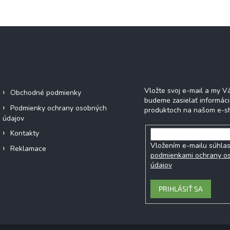
Informácie pre vás
Odoberať newsl
Vložte svoj e-mail a my 
Obchodné podmienky
budeme zasielať informác
Podmienky ochrany osobných
produktoch na našom e-s
údajov
Kontakty
Vložením e-mailu súhlas
Reklamace
podmienkami ochrany o
údajov
PRIHLÁSIŤ SA