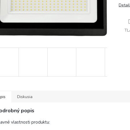
Detai
TL
pis
Diskusia
odrobný popis
avné vlastnosti produktu: