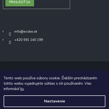
PRIHLÁSIŤ SA
Kontakt
info
@
ecobe.sk
+420 591 140 199
Tento web používa súbory cookie. Ďalším prechádzaním
Copyright 2026
Ecobe.sk
. Všetky práva vyhradené.
tohto webu vyjadrujete súhlas s ich používaním. Viac
informácií
tu
.
Grafický návrh vytvoril a na Shoptet implementoval
Tomáš Hlad
&
Shoptetak.cz
.
Nastavenie
Vytvoril Shoptet