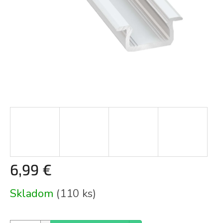
6,99 €
Jednotková
Skladom
(110 ks)
cena: