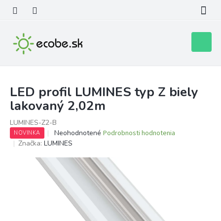
Prejsť
na
obsah
Nákupn
košík
LED profil LUMINES typ Z biely
lakovaný 2,02m
LUMINES-Z2-B
Priemerné
Neohodnotené
Podrobnosti hodnotenia
NOVINKA
hodnotenie
Značka:
LUMINES
produktu
je
0,0
z
5
hviezdičiek.