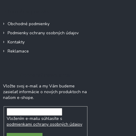
p
ä
Informácie pre vás
t
i
Obchodné podmienky
e
Podmienky ochrany osobných údajov
Kontakty
Reklamace
Odoberať newsletter
Vložte svoj e-mail a my Vám budeme
zasielať informácie o nových produktoch na
našom e-shope.
Vložením e-mailu súhlasíte s
podmienkami ochrany osobných údajov