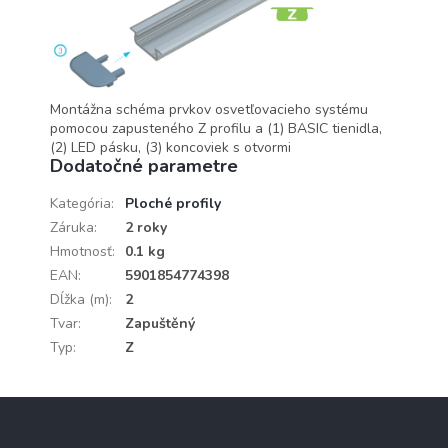
Montážna schéma prvkov osvetľovacieho systému
pomocou zapusteného Z profilu a (1) BASIC tienidla,
(2) LED pásku, (3) koncoviek s otvormi
Dodatočné parametre
Kategória
:
Ploché profily
Záruka
:
2 roky
Hmotnosť
:
0.1 kg
EAN
:
5901854774398
Dĺžka (m)
:
2
Tvar
:
Zapuštěný
Typ
:
Z
Z
á