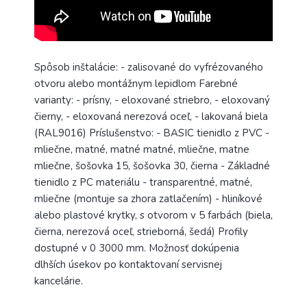
Spôsob inštalácie: - zalisované do vyfrézovaného
otvoru alebo montážnym lepidlom Farebné
varianty: - prísny, - eloxované striebro, - eloxovaný
čierny, - eloxovaná nerezová oceľ, - lakovaná biela
(RAL9016) Príslušenstvo: - BASIC tienidlo z PVC -
mliečne, matné, matné matné, mliečne, matne
mliečne, šošovka 15, šošovka 30, čierna - Základné
tienidlo z PC materiálu - transparentné, matné,
mliečne (montuje sa zhora zatlačením) - hliníkové
alebo plastové krytky, s otvorom v 5 farbách (biela,
čierna, nerezová oceľ, strieborná, šedá) Profily
dostupné v 0 3000 mm. Možnosť dokúpenia
dlhších úsekov po kontaktovaní servisnej
kancelárie.