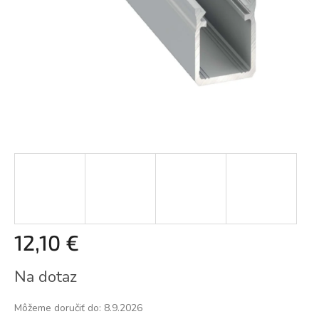
12,10 €
Jednotková
Na dotaz
cena:
Môžeme doručiť do:
8.9.2026