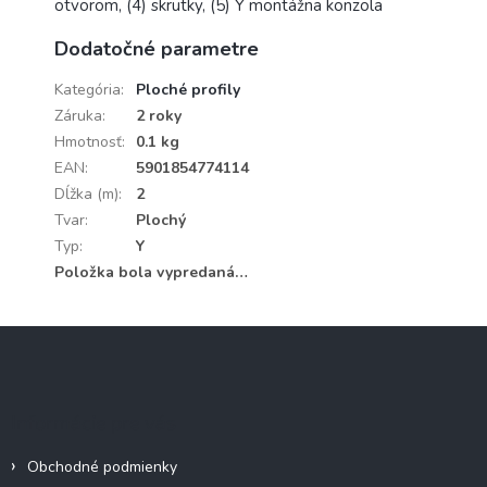
otvorom, (4) skrutky, (5) Y montážna konzola
Dodatočné parametre
Kategória
:
Ploché profily
Záruka
:
2 roky
Hmotnosť
:
0.1 kg
EAN
:
5901854774114
Dĺžka (m)
:
2
Tvar
:
Plochý
Typ
:
Y
Položka bola vypredaná…
Z
á
p
ä
Informácie pre vás
t
i
Obchodné podmienky
e