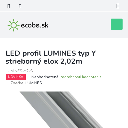
Prejsť
na
obsah
Nákupn
košík
LED profil LUMINES typ Y
strieborný elox 2,02m
LUMINES-Y2-S
Priemerné
Neohodnotené
Podrobnosti hodnotenia
NOVINKA
hodnotenie
Značka:
LUMINES
produktu
je
0,0
z
5
hviezdičiek.