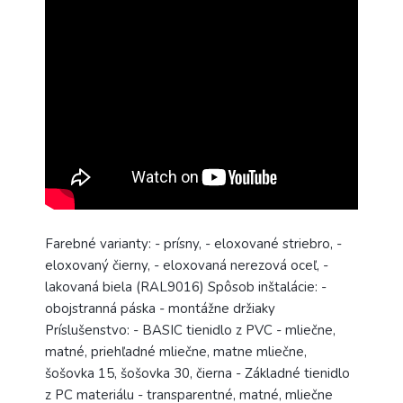
Farebné varianty: - prísny, - eloxované striebro, -
eloxovaný čierny, - eloxovaná nerezová oceľ, -
lakovaná biela (RAL9016) Spôsob inštalácie: -
obojstranná páska - montážne držiaky
Príslušenstvo: - BASIC tienidlo z PVC - mliečne,
matné, priehľadné mliečne, matne mliečne,
šošovka 15, šošovka 30, čierna - Základné tienidlo
z PC materiálu - transparentné, matné, mliečne