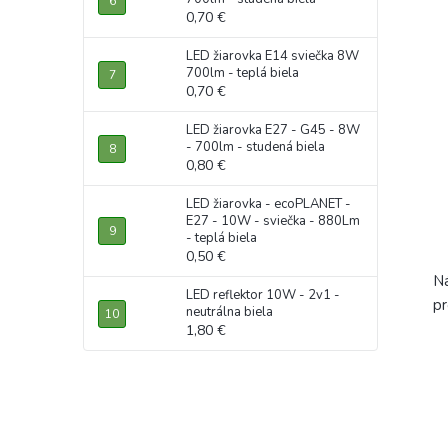
0,70 €
LED žiarovka E14 sviečka 8W
700lm - teplá biela
0,70 €
LED žiarovka E27 - G45 - 8W
- 700lm - studená biela
0,80 €
LED žiarovka - ecoPLANET -
E27 - 10W - sviečka - 880Lm
- teplá biela
0,50 €
N
LED reflektor 10W - 2v1 -
pr
neutrálna biela
1,80 €