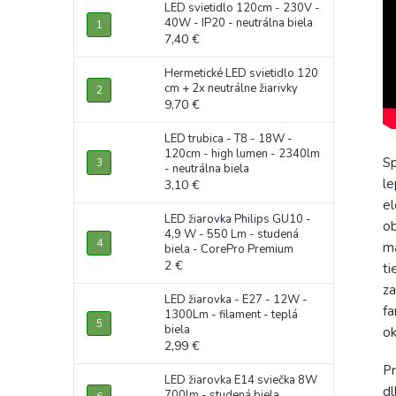
LED svietidlo 120cm - 230V -
40W - IP20 - neutrálna biela
7,40 €
Hermetické LED svietidlo 120
cm + 2x neutrálne žiarivky
9,70 €
LED trubica - T8 - 18W -
120cm - high lumen - 2340lm
Sp
- neutrálna biela
le
3,10 €
el
LED žiarovka Philips GU10 -
ob
4,9 W - 550 Lm - studená
ma
biela - CorePro Premium
2 €
ti
za
LED žiarovka - E27 - 12W -
fa
1300Lm - filament - teplá
biela
ok
2,99 €
Pr
LED žiarovka E14 sviečka 8W
dl
700lm - studená biela