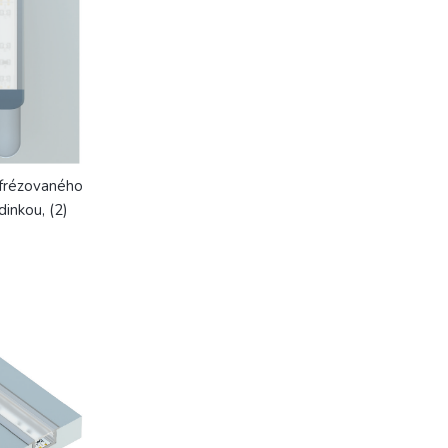
vyfrézovaného
inkou, (2)