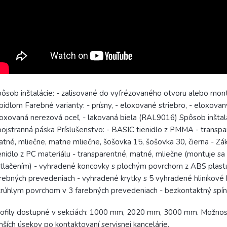
ôsob inštalácie: - zalisované do vyfrézovaného otvoru alebo mo
pidlom Farebné varianty: - prísny, - eloxované striebro, - eloxovaný
oxovaná nerezová oceľ, - lakovaná biela (RAL9016) Spôsob inštalá
ojstranná páska Príslušenstvo: - BASIC tienidlo z PMMA - transpa
tné, mliečne, matne mliečne, šošovka 15, šošovka 30, čierna - Zá
enidlo z PC materiálu - transparentné, matné, mliečne (montuje sa
tlačením) - vyhradené koncovky s plochým povrchom z ABS plast
rebných prevedeniach - vyhradené krytky s 5 vyhradené hliníkové 
rúhlym povrchom v 3 farebných prevedeniach - bezkontaktný spí
ofily dostupné v sekciách: 1000 mm, 2020 mm, 3000 mm. Možnos
hších úsekov po kontaktovaní servisnej kancelárie.