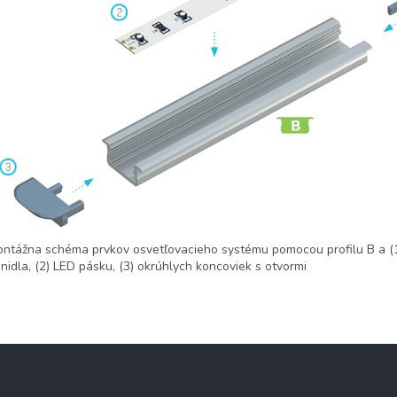
ntážna schéma prvkov osvetľovacieho systému pomocou profilu B a (
enidla, (2) LED pásku, (3) okrúhlych koncoviek s otvormi