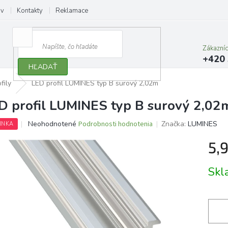
ov
Kontakty
Reklamace
Zákazní
+420 
HĽADAŤ
fily
LED profil LUMINES typ B surový 2,02m
D profil LUMINES typ B surový 2,02
Priemerné
Neohodnotené
Podrobnosti hodnotenia
Značka:
LUMINES
INKA
hodnotenie
produktu
5,
je
0,0
Jedno
Sk
z
cena:
5
hviezdičiek.