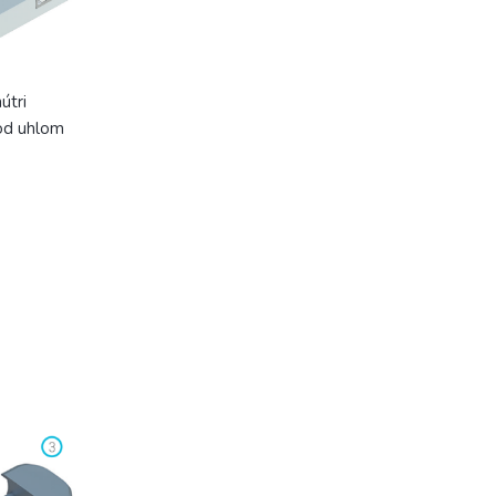
útri
od uhlom