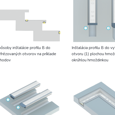
ôsoby inštalácie profilu B do
Inštalácia profilu B do 
frézovaných otvorov na príklade
otvoru (1) plochou hmožd
chodov
okrúhlou hmoždinkou