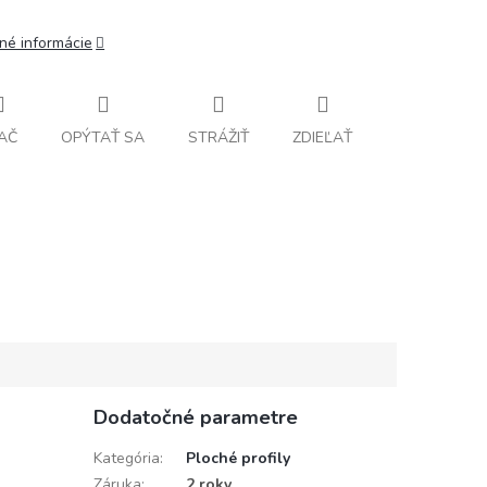
lné informácie
AČ
OPÝTAŤ SA
STRÁŽIŤ
ZDIEĽAŤ
Dodatočné parametre
Kategória
:
Ploché profily
Záruka
:
2 roky