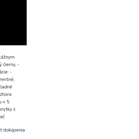
ntážnym
 čierny, -
cie: -
rentné,
kladné
 zhora
u v 5
krytky s
nač
ť dokúpenia