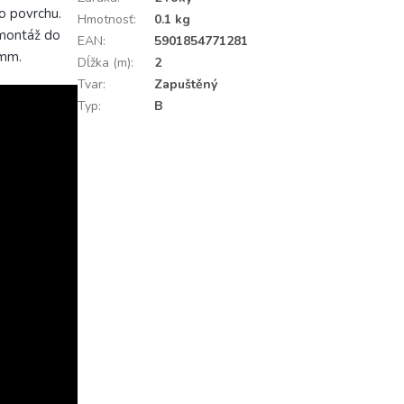
o povrchu.
Hmotnosť
:
0.1 kg
 montáž do
EAN
:
5901854771281
 mm.
Dĺžka (m)
:
2
Tvar
:
Zapuštěný
Typ
:
B