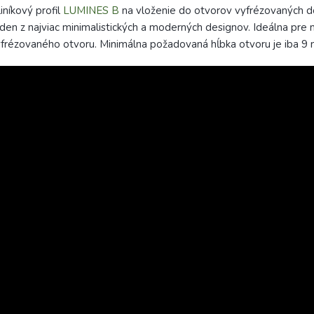
iníkový profil
LUMINES B
na vloženie do otvorov vyfrézovaných d
den z najviac minimalistických a moderných designov. Ideálna pre
frézovaného otvoru. Minimálna požadovaná hĺbka otvoru je iba 9