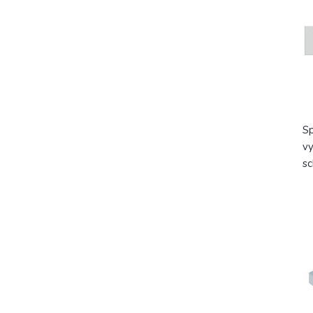
Sp
vy
s