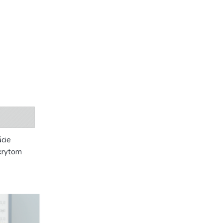
ácie
 krytom