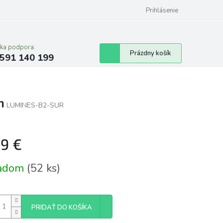
Prihlásenie
cka podpora:
Nákupný
Prázdny košík
591 140 199
košík
m
LUMINES-B2-SUR
99 €
tková
ladom
(52 ks)
PRIDAŤ DO KOŠÍKA