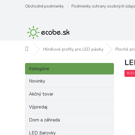
Prejsť
Obchodné podmienky
Podmienky ochrany osobných údaj
na
obsah
Domov
Hliníkové profily pre LED pásiky
Ploché pro
LE
B
Preskočiť
o
Kategórie
kategórie
č
NOV
n
Novinky
ý
p
Akčný tovar
a
Výpredaj
n
e
Dom a záhrada
l
LED žiarovky