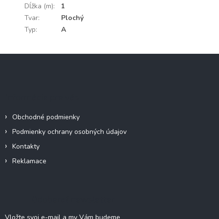
Dĺžka (m)
:
1
Tvar
:
Plochý
Typ
:
A
Z
á
p
ä
Informácie pre vás
t
i
Obchodné podmienky
e
Podmienky ochrany osobných údajov
Kontakty
Reklamace
Odoberať newsletter
Vložte svoj e-mail a my Vám budeme