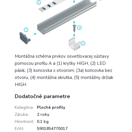
Montážna schéma prvkov osvetľovacej sústavy
pomocou profilu A a (1) krytky HIGH, (2) LED
pásik, (3) koncovka s otvorom, (3a) koncovka bez
otvoru, (4) montážna skrutka, (5) montážny držiak
HIGH
Dodatočné parametre
Kategória
:
Ploché profily
Záruka
:
2 roky
Hmotnosť
:
0.1 kg
EAN
:
5901854770017