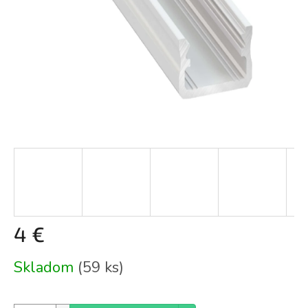
4 €
Jednotková
Skladom
(59 ks)
cena: