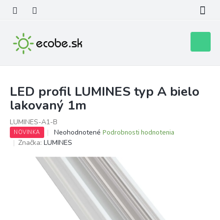
Prejsť
na
obsah
Nákupn
košík
LED profil LUMINES typ A bielo
lakovaný 1m
LUMINES-A1-B
Priemerné
Neohodnotené
Podrobnosti hodnotenia
NOVINKA
hodnotenie
Značka:
LUMINES
produktu
je
0,0
z
5
hviezdičiek.