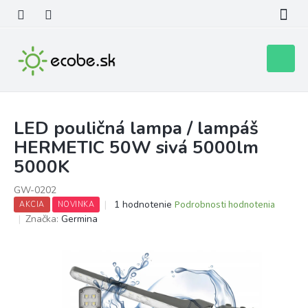
Prejsť
na
obsah
Nákupn
košík
LED pouličná lampa / lampáš
HERMETIC 50W sivá 5000lm
5000K
GW-0202
Priemerné
1 hodnotenie
Podrobnosti hodnotenia
AKCIA
NOVINKA
hodnotenie
Značka:
Germina
produktu
je
5,0
z
5
hviezdičiek.