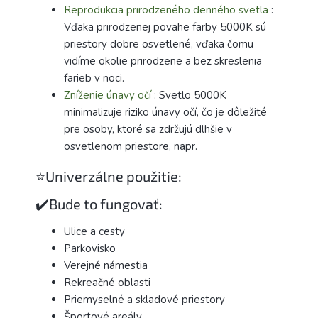
Reprodukcia prirodzeného denného svetla
:
Vďaka prirodzenej povahe farby 5000K sú
priestory dobre osvetlené, vďaka čomu
vidíme okolie prirodzene a bez skreslenia
farieb v noci.
Zníženie únavy očí
: Svetlo 5000K
minimalizuje riziko únavy očí, čo je dôležité
pre osoby, ktoré sa zdržujú dlhšie v
osvetlenom priestore, napr.
⭐Univerzálne použitie:
✔️Bude to fungovať:
Ulice a cesty
Parkovisko
Verejné námestia
Rekreačné oblasti
Priemyselné a skladové priestory
Športové areály