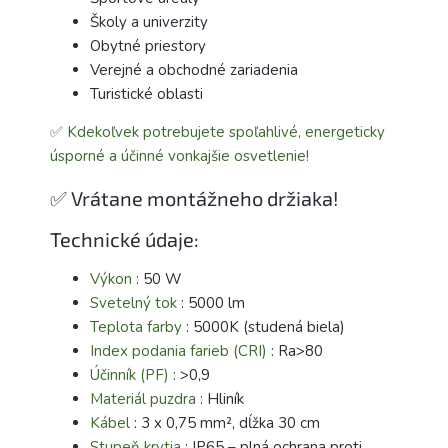
Školy a univerzity
Obytné priestory
Verejné a obchodné zariadenia
Turistické oblasti
✅ Kdekoľvek potrebujete spoľahlivé, energeticky
úsporné a účinné vonkajšie osvetlenie!
✅ Vrátane montážneho držiaka!
Technické údaje:
Výkon
: 50 W
Svetelný tok
: 5000 lm
Teplota farby
: 5000K (studená biela)
Index podania farieb (CRI)
: Ra>80
Účinník (PF)
: >0,9
Materiál puzdra
: Hliník
Kábel
: 3 x 0,75 mm², dĺžka 30 cm
Stupeň krytia
: IP65 – plná ochrana proti