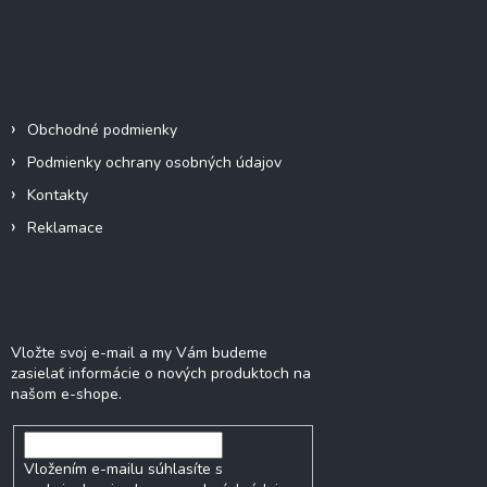
Z
á
p
ä
Informácie pre vás
t
i
Obchodné podmienky
e
Podmienky ochrany osobných údajov
Kontakty
Reklamace
Odoberať newsletter
Vložte svoj e-mail a my Vám budeme
zasielať informácie o nových produktoch na
našom e-shope.
Vložením e-mailu súhlasíte s