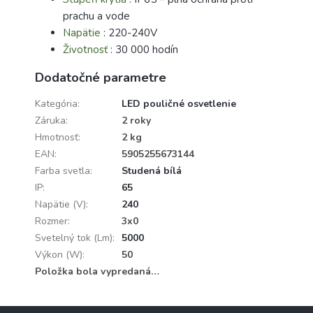
prachu a vode
Napätie
: 220-240V
Životnosť
: 30 000 hodín
Dodatočné parametre
Kategória
:
LED pouličné osvetlenie
Záruka
:
2 roky
Hmotnosť
:
2 kg
EAN
:
5905255673144
Farba svetla
:
Studená bílá
IP
:
65
Napätie (V)
:
240
Rozmer
:
3x0
Svetelný tok (Lm)
:
5000
Výkon (W)
:
50
Položka bola vypredaná…