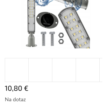
10,80 €
Jednotková
Na dotaz
cena: