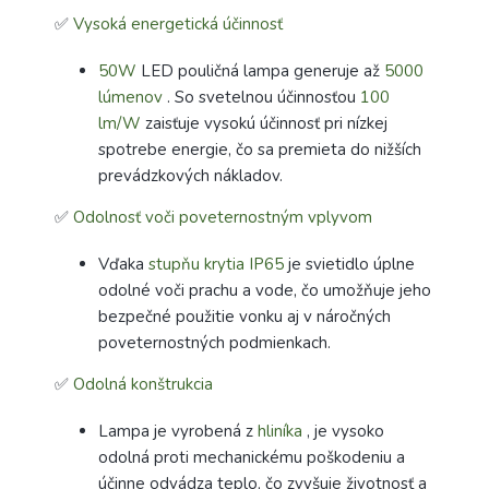
✅
Vysoká energetická účinnosť
50W
LED pouličná lampa generuje až
5000
lúmenov
. So svetelnou účinnosťou
100
lm/W
zaisťuje vysokú účinnosť pri nízkej
spotrebe energie, čo sa premieta do nižších
prevádzkových nákladov.
✅
Odolnosť voči poveternostným vplyvom
Vďaka
stupňu krytia IP65
je svietidlo úplne
odolné voči prachu a vode, čo umožňuje jeho
bezpečné použitie vonku aj v náročných
poveternostných podmienkach.
✅
Odolná konštrukcia
Lampa je vyrobená z
hliníka
, je vysoko
odolná proti mechanickému poškodeniu a
účinne odvádza teplo, čo zvyšuje životnosť a