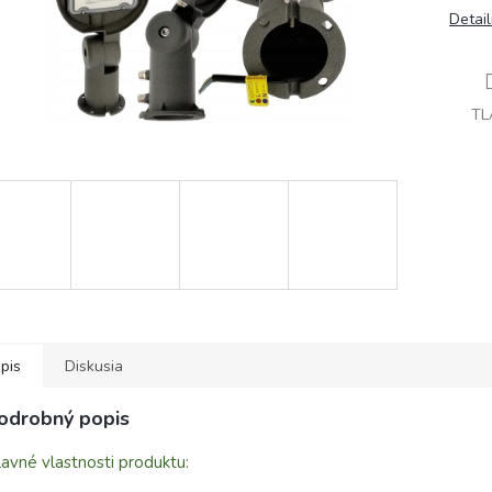
Detai
TL
pis
Diskusia
odrobný popis
avné vlastnosti produktu: