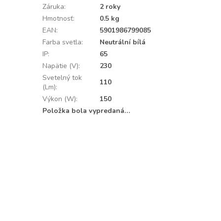
Záruka
:
2 roky
Hmotnosť
:
0.5 kg
EAN
:
5901986799085
Farba svetla
:
Neutrální bílá
IP
:
65
Napätie (V)
:
230
Svetelný tok
110
(Lm)
:
Výkon (W)
:
150
Položka bola vypredaná…