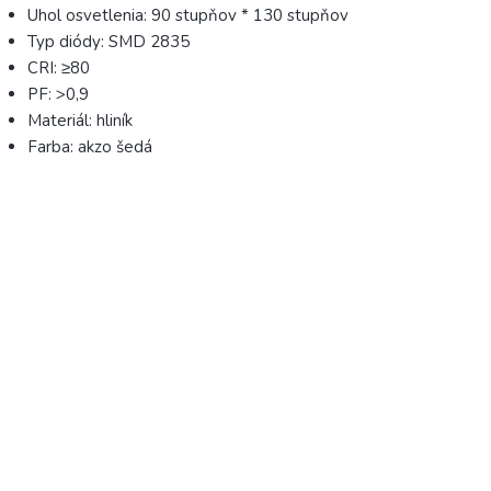
Uhol osvetlenia: 90 stupňov * 130 stupňov
Typ diódy: SMD 2835
CRI: ≥80
PF: >0,9
Materiál: hliník
Farba: akzo šedá