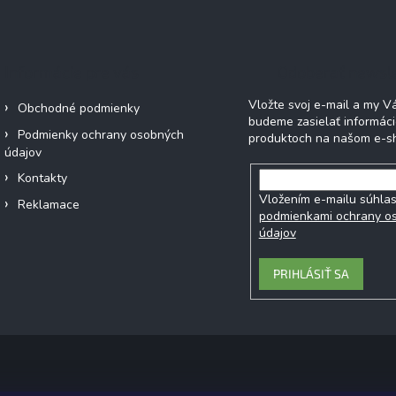
Informácie pre vás
Odoberať newsl
Vložte svoj e-mail a my 
Obchodné podmienky
budeme zasielať informác
Podmienky ochrany osobných
produktoch na našom e-s
údajov
Kontakty
Vložením e-mailu súhlas
Reklamace
podmienkami ochrany o
údajov
PRIHLÁSIŤ SA