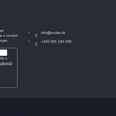
etter
Kontakt
Vám
info
@
ecobe.sk
ie o nových
hope.
+420 591 140 199
íte s
sobných