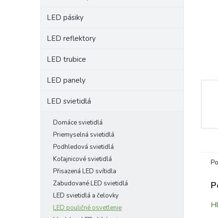
LED pásiky
LED reflektory
LED trubice
LED panely
LED svietidlá
Domáce svietidlá
Priemyselná svietidlá
Podhledová svietidlá
Koľajnicové svietidlá
Po
Přisazená LED svítidla
Zabudované LED svietidlá
P
LED svietidlá a čelovky
Hl
LED pouličné osvetlenie