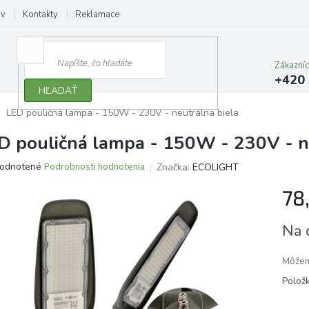
ov
Kontakty
Reklamace
Zákazní
+420 
HĽADAŤ
LED pouličná lampa - 150W - 230V - neutrálna biela
D pouličná lampa - 150W - 230V - n
erné
odnotené
Podrobnosti hodnotenia
Značka:
ECOLIGHT
tenie
78
ktu
Jedno
Na 
cena:
ičiek.
Môžem
Polož