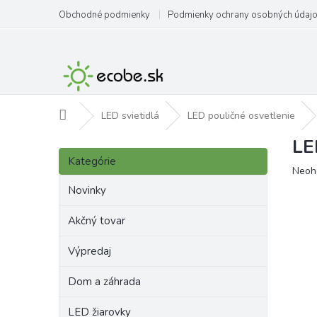
Prejsť
Obchodné podmienky
Podmienky ochrany osobných údaj
na
obsah
Domov
LED svietidlá
LED pouličné osvetlenie
LE
B
Preskočiť
o
Kategórie
kategórie
Priem
Neoh
č
hodno
n
Novinky
produ
ý
je
p
Akčný tovar
0,0
a
z
Výpredaj
5
n
hviezd
e
Dom a záhrada
l
LED žiarovky