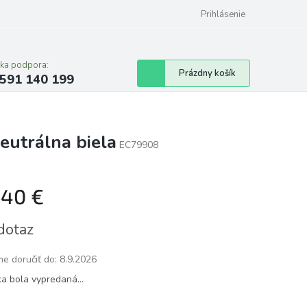
Prihlásenie
cka podpora:
Nákupný
Prázdny košík
591 140 199
košík
eutrálna biela
EC79908
,40 €
tková
dotaz
e doručiť do:
8.9.2026
ka bola vypredaná…