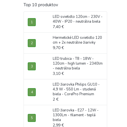
Top 10 produktov
LED svietidlo 120cm - 230V -
40W - IP20 - neutrálna biela
7,40 €
Hermetické LED svietidlo 120
cm + 2x neutrálne žiarivky
9,70 €
LED trubica - T8 - 18W -
120cm - high lumen - 2340lm
- neutrálna biela
3,10 €
LED žiarovka Philips GU10 -
4,9 W - 550 Lm - studená
biela - CorePro Premium
2 €
LED žiarovka - E27 - 12W -
1300Lm - filament - teplá
biela
2,99 €