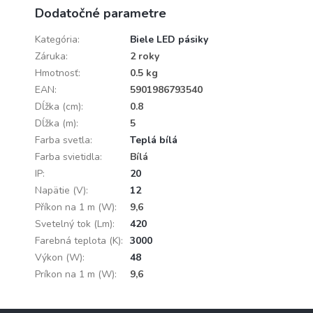
Dodatočné parametre
Kategória
:
Biele LED pásiky
Záruka
:
2 roky
Hmotnosť
:
0.5 kg
EAN
:
5901986793540
Dĺžka (cm)
:
0.8
Dĺžka (m)
:
5
Farba svetla
:
Teplá bílá
Farba svietidla
:
Bílá
IP
:
20
Napätie (V)
:
12
Příkon na 1 m (W)
:
9,6
Svetelný tok (Lm)
:
420
Farebná teplota (K)
:
3000
Výkon (W)
:
48
Príkon na 1 m (W)
:
9,6