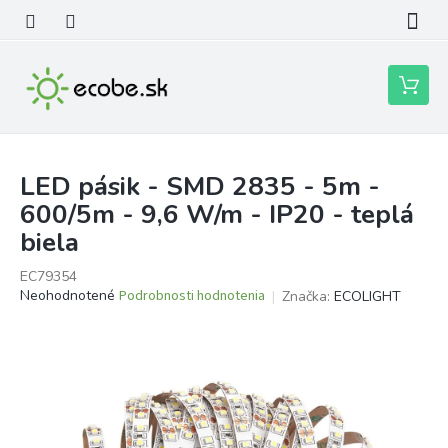
Prejsť
na
obsah
Nákupn
košík
LED pásik - SMD 2835 - 5m -
600/5m - 9,6 W/m - IP20 - teplá
biela
EC79354
Priemerné
Neohodnotené
Podrobnosti hodnotenia
Značka:
ECOLIGHT
hodnotenie
produktu
je
0,0
z
5
hviezdičiek.