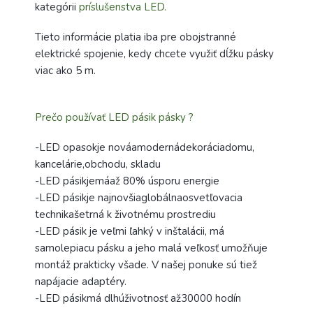
kategórii
príslušenstva LED.
Tieto informácie platia iba pre obojstranné
elektrické spojenie, kedy chcete využiť dĺžku pásky
viac ako 5 m.
Prečo používať LED pásik pásky ?
-LED opasokje nováamodernádekoráciadomu,
kancelárie,obchodu, skladu
-LED pásikjemáaž 80% úsporu energie
-LED pásikje najnovšiaglobálnaosvetľovacia
technikašetrná k životnému prostrediu
-LED pásik je veľmi ľahký v inštalácii, má
samolepiacu pásku a jeho malá veľkosť umožňuje
montáž prakticky všade. V našej ponuke sú tiež
napájacie adaptéry.
-LED pásikmá dlhúživotnosť až30000 hodín