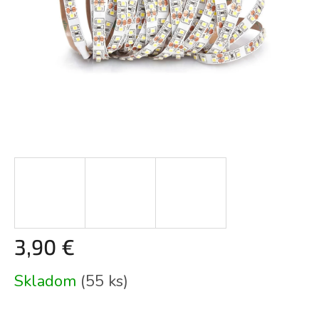
3,90 €
Jednotková
Skladom
(55 ks)
cena: