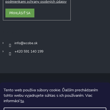
podmienkami ochrany osobných údajov
PRIHLÁSIŤ SA
Kontakt
info
@
ecobe.sk
+420 591 140 199
Tento web používa súbory cookie. Ďalším prechádzaním
Copyright 2026
Ecobe.sk
. Všetky práva vyhradené.
tohto webu vyjadrujete súhlas s ich používaním. Viac
informácií
tu
.
Grafický návrh vytvoril a na Shoptet implementoval
Tomáš Hlad
&
Shoptetak.cz
.