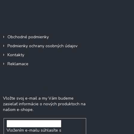
Z
á
p
ä
Informácie pre vás
t
i
Obchodné podmienky
e
Podmienky ochrany osobných údajov
Kontakty
Reklamace
Odoberať newsletter
Vložte svoj e-mail a my Vám budeme
zasielať informácie o nových produktoch na
našom e-shope.
Vložením e-mailu súhlasíte s