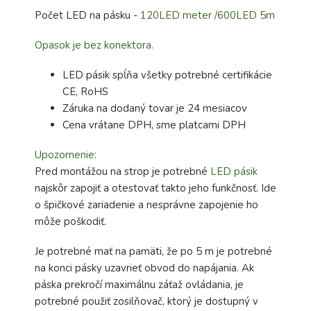
Počet LED na pásku -
120LED meter /600LED 5m
Opasok je bez konektora.
LED pásik spĺňa všetky potrebné certifikácie
CE, RoHS
Záruka na dodaný tovar je 24 mesiacov
Cena vrátane DPH, sme platcami DPH
Upozornenie:
Pred montážou na strop je potrebné
LED pásik
najskôr zapojiť a otestovať takto jeho funkčnosť. Ide
o špičkové zariadenie a nesprávne zapojenie ho
môže poškodiť.
Je potrebné mať na pamäti, že po 5 m je potrebné
na konci pásky uzavrieť obvod do napájania. Ak
páska prekročí maximálnu záťaž ovládania, je
potrebné použiť zosilňovač, ktorý je dostupný v