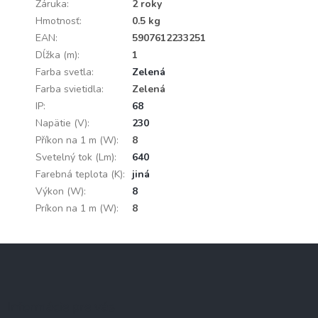
Záruka
:
2 roky
Hmotnosť
:
0.5 kg
EAN
:
5907612233251
Dĺžka (m)
:
1
Farba svetla
:
Zelená
Farba svietidla
:
Zelená
IP
:
68
Napätie (V)
:
230
Příkon na 1 m (W)
:
8
Svetelný tok (Lm)
:
640
Farebná teplota (K)
:
jiná
Výkon (W)
:
8
Príkon na 1 m (W)
:
8
Z
á
p
ä
Informácie pre vás
t