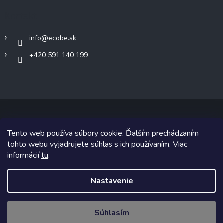
Kontakt
info
@
ecobe.sk
+420 591 140 199
Tento web používa súbory cookie. Ďalším prechádzaním
Copyright 2026
Ecobe.sk
. Všetky práva vyhradené.
tohto webu vyjadrujete súhlas s ich používaním. Viac
informácií
tu
.
Grafický návrh vytvoril a na Shoptet implementoval
Tomáš Hlad
&
Shoptetak.cz
.
Nastavenie
Vytvoril Shoptet
Súhlasím