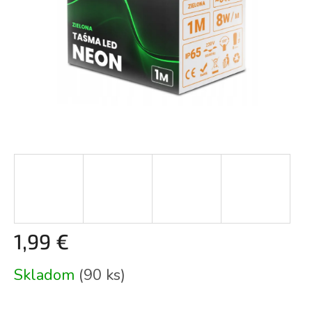
1,99 €
Jednotková
Skladom
(90 ks)
cena: