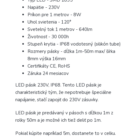
Typ LED - SMD 2835
Napätie - 230V
Príkon pre 1 metrov - 8W
Uhol svietenia - 120°
Svetelný tok 1 metrov - 640lm
Životnosť - 30 000h
Stupeň krytia - IP68 vodotesný (silikón tube)
Rozmery pásky - dĺžka 1m-50m max/ šírka
8mm
výška 16mm
Certifikáty CE, RoHS
Záruka 24 mesiacov
LED pásik 230V, IP68. Tento LED pásik je
charakteristický tým, že nepotrebuje špeciálne
napájanie, stačí zapojiť do 230V zásuvky.
LED pásik je predávaný v pásoch s dĺžkou 1m z
rolky 50m a je možné ich tiež deliť po 1m.
Pokiaľ kúpite napríklad 5m, dostanete to v celku.