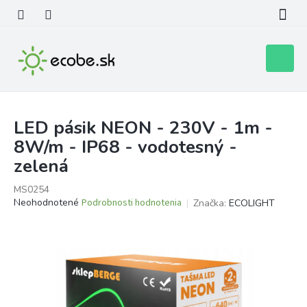
Prejsť
na
obsah
Nákupn
košík
LED pásik NEON - 230V - 1m -
8W/m - IP68 - vodotesný -
zelená
MS0254
Priemerné
Neohodnotené
Podrobnosti hodnotenia
Značka:
ECOLIGHT
hodnotenie
produktu
je
0,0
z
5
hviezdičiek.