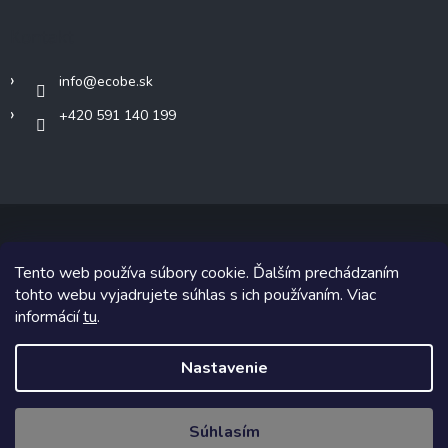
Kontakt
info
@
ecobe.sk
+420 591 140 199
Tento web používa súbory cookie. Ďalším prechádzaním
Copyright 2026
Ecobe.sk
. Všetky práva vyhradené.
tohto webu vyjadrujete súhlas s ich používaním. Viac
informácií
tu
.
Grafický návrh vytvoril a na Shoptet implementoval
Tomáš Hlad
&
Shoptetak.cz
.
Nastavenie
Vytvoril Shoptet
Súhlasím