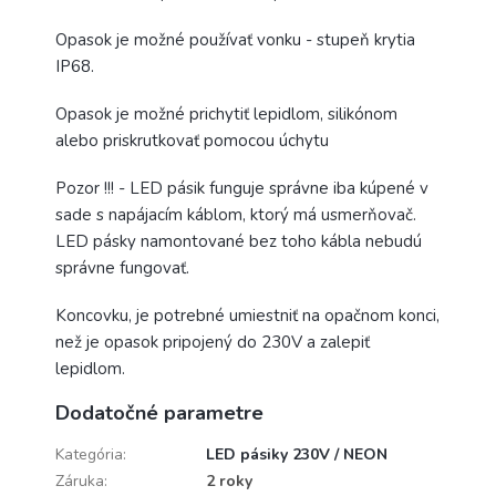
Opasok je možné používať vonku - stupeň krytia
IP68.
Opasok je možné prichytiť lepidlom, silikónom
alebo priskrutkovať pomocou úchytu
Pozor !!! - LED pásik funguje správne iba kúpené v
sade s napájacím káblom, ktorý má usmerňovač.
LED pásky namontované bez toho kábla nebudú
správne fungovať.
Koncovku, je potrebné umiestniť na opačnom konci,
než je opasok pripojený do 230V a zalepiť
lepidlom.
Dodatočné parametre
Kategória
:
LED pásiky 230V / NEON
Záruka
:
2 roky