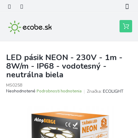
Prejsť
na
obsah
Nákupn
košík
LED pásik NEON - 230V - 1m -
8W/m - IP68 - vodotesný -
neutrálna biela
MS0258
Priemerné
Neohodnotené
Podrobnosti hodnotenia
Značka:
ECOLIGHT
hodnotenie
produktu
je
0,0
z
5
hviezdičiek.