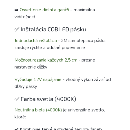
➡️
Osvetlenie dielní a garáží
– maximálna
viditeľnosť
✅ Inštalácia COB LED pásku
Jednoduchá inštalácia
- 3M samolepiaca páska
zaisťuje rýchle a odolné pripevnenie
Možnosť rezania každých 2,5 cm
- presné
nastavenie dĺžky
Vyžaduje 12V napájanie
- vhodný výkon závisí od
dĺžky pásky
✅ Farba svetla (4000K)
Neutrálna biela (4000K)
je univerzálne svetlo,
ktoré:
✔️ Kombinuje teplé a studené teploty farieb