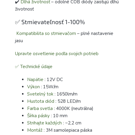
✔️
Dlhá životnosť
– odolné COB diódy zaisťujú dlhú
životnosť
✅ Stmievateľnosť 1-100%
️
Kompatibilita so stmievačom
– plné nastavenie
jasu
Upravte osvetlenie podľa svojich potrieb
✅ Technické údaje
Napätie
: 12V DC
Výkon
: 15W/m
Svetelný tok
: 1650lm/m
Hustota diód
: 528 LED/m
Farba svetla
: 4000K (neutrálna)
Šírka pásky
: 10 mm
Strihajte každých
: ~2,2 cm
Montáž
: 3M samolepiaca páska