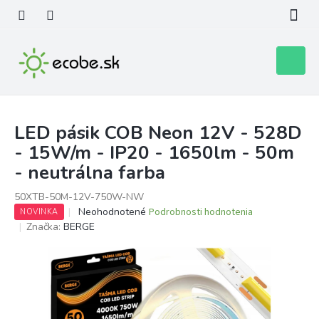
Prejsť
na
obsah
Nákupn
košík
LED pásik COB Neon 12V - 528D
- 15W/m - IP20 - 1650lm - 50m
- neutrálna farba
50XTB-50M-12V-750W-NW
Priemerné
Neohodnotené
Podrobnosti hodnotenia
NOVINKA
hodnotenie
Značka:
BERGE
produktu
je
0,0
z
5
hviezdičiek.