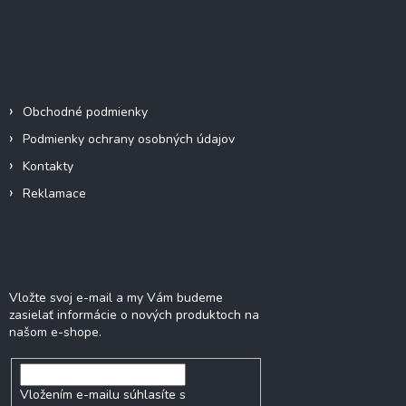
Z
á
p
ä
Informácie pre vás
t
i
Obchodné podmienky
e
Podmienky ochrany osobných údajov
Kontakty
Reklamace
Odoberať newsletter
Vložte svoj e-mail a my Vám budeme
zasielať informácie o nových produktoch na
našom e-shope.
Vložením e-mailu súhlasíte s