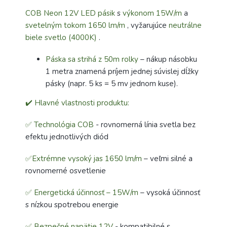
COB Neon 12V LED pásik
s
výkonom 15W/m
a
svetelným tokom 1650 lm/m
, vyžarujúce
neutrálne
biele svetlo (4000K)
.
Páska sa strihá z 50m rolky
– nákup násobku
1 metra znamená príjem jednej súvislej dĺžky
pásky (napr. 5 ks = 5 mv jednom kuse).
✔️ Hlavné vlastnosti produktu:
✅ Technológia COB
- rovnomerná línia svetla bez
efektu jednotlivých diód
✅Extrémne vysoký jas 1650 lm/m
– veľmi silné a
rovnomerné osvetlenie
✅ Energetická účinnosť – 15W/m
– vysoká účinnosť
s nízkou spotrebou energie
✅ Bezpečné napätie 12V
- kompatibilné s