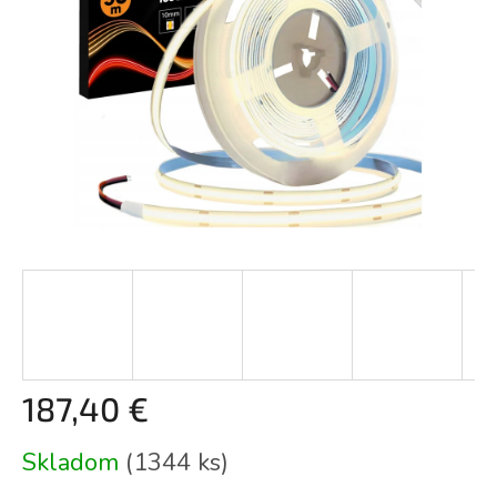
187,40 €
Jednotková
Skladom
(1344 ks)
cena: