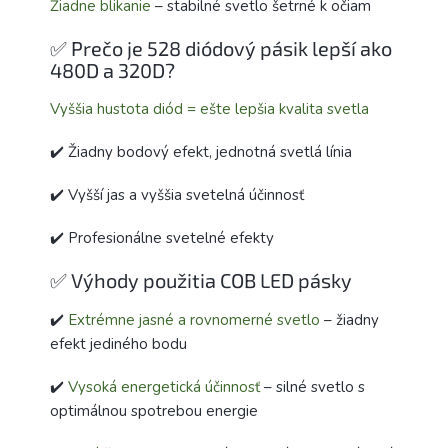
Žiadne blikanie
– stabilné svetlo šetrné k očiam
✅ Prečo je 528 diódový pásik lepší ako
480D a 320D?
Vyššia hustota diód = ešte lepšia kvalita svetla
✔️ Žiadny bodový efekt, jednotná svetlá línia
✔️ Vyšší jas a vyššia svetelná účinnosť
✔️ Profesionálne svetelné efekty
✅ Výhody použitia COB LED pásky
✔️
Extrémne jasné a rovnomerné svetlo
– žiadny
efekt jediného bodu
✔️
Vysoká energetická účinnosť
– silné svetlo s
optimálnou spotrebou energie