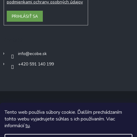
podmienkami ochrany osobných údajov
PRIHLÁSIŤ SA
Kontakt
info
@
ecobe.sk
+420 591 140 199
Tento web používa súbory cookie. Ďalším prechádzaním
Copyright 2026
Ecobe.sk
. Všetky práva vyhradené.
tohto webu vyjadrujete súhlas s ich používaním. Viac
informácií
tu
.
Grafický návrh vytvoril a na Shoptet implementoval
Tomáš Hlad
&
Shoptetak.cz
.