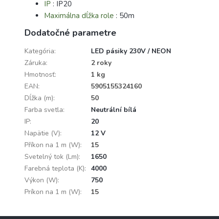
IP
: IP20
Maximálna dĺžka role
: 50m
Dodatočné parametre
Kategória
:
LED pásiky 230V / NEON
Záruka
:
2 roky
Hmotnosť
:
1 kg
EAN
:
5905155324160
Dĺžka (m)
:
50
Farba svetla
:
Neutrální bílá
IP
:
20
Napätie (V)
:
12 V
Příkon na 1 m (W)
:
15
Svetelný tok (Lm)
:
1650
Farebná teplota (K)
:
4000
Výkon (W)
:
750
Príkon na 1 m (W)
:
15