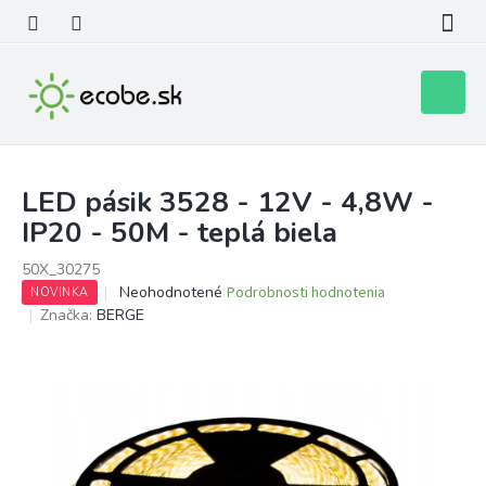
Prejsť
na
obsah
Nákupn
košík
LED pásik 3528 - 12V - 4,8W -
IP20 - 50M - teplá biela
50X_30275
Priemerné
Neohodnotené
Podrobnosti hodnotenia
NOVINKA
hodnotenie
Značka:
BERGE
produktu
je
0,0
z
5
hviezdičiek.