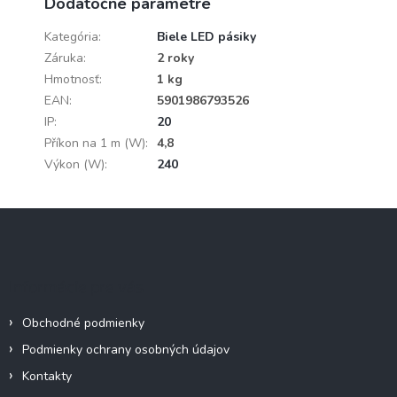
Dodatočné parametre
Kategória
:
Biele LED pásiky
Záruka
:
2 roky
Hmotnosť
:
1 kg
EAN
:
5901986793526
IP
:
20
Příkon na 1 m (W)
:
4,8
Výkon (W)
:
240
Z
á
p
ä
Informácie pre vás
t
i
Obchodné podmienky
e
Podmienky ochrany osobných údajov
Kontakty