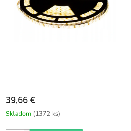
39,66 €
Jednotková
Skladom
(1372 ks)
cena: