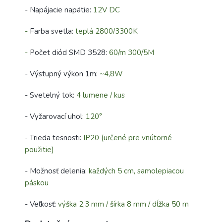
- Napájacie napätie:
12V DC
-
Farba svetla:
teplá 2800/3300K
-
Počet diód SMD 3528:
60/m 300/5M
- Výstupný výkon 1m:
~4,8W
- Svetelný tok:
4 lumene / kus
- Vyžarovací uhol:
120°
- Trieda tesnosti:
IP20 (určené pre vnútorné
použitie)
- Možnosť delenia:
každých 5 cm, samolepiacou
páskou
- Veľkosť:
výška 2,3 mm / šírka 8 mm / dĺžka 50 m