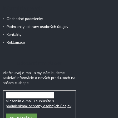
ä
Informácie pre vás
t
i
Obchodné podmienky
e
Podmienky ochrany osobných údajov
Kontakty
Reklamace
Odoberať newsletter
Vložte svoj e-mail a my Vám budeme
zasielať informácie o nových produktoch na
našom e-shope.
Vložením e-mailu súhlasíte s
podmienkami ochrany osobných údajov