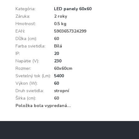
Kategória
:
LED panely 60x60
Záruka
:
2 roky
Hmotnosť
:
0.5 kg
EAN
:
5903657324299
Dĺžka (cm)
:
60
Farba svietidla
:
Bílá
IP
:
20
Napätie (V)
:
230
Rozmer
:
60x60cm
Svetelný tok (Lm)
:
5400
Výkon (W)
:
60
Druh svietidla
:
stropní
Šírka (cm)
:
60
Položka bola vypredaná…
Z
á
p