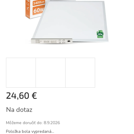
24,60 €
Jednotková
Na dotaz
cena:
Môžeme doručiť do:
8.9.2026
Položka bola vypredaná…