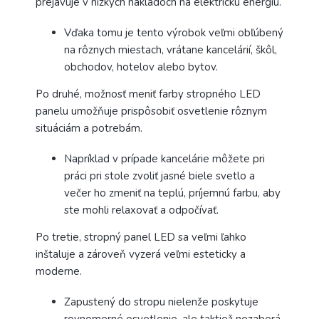
prejavuje v nízkych nákladoch na elektrickú energiu.
Vďaka tomu je tento výrobok veľmi obľúbený
na rôznych miestach, vrátane kancelárií, škôl,
obchodov, hotelov alebo bytov.
Po druhé, možnosť meniť farby stropného LED
panelu umožňuje prispôsobiť osvetlenie rôznym
situáciám a potrebám.
Napríklad v prípade kancelárie môžete pri
práci pri stole zvoliť jasné biele svetlo a
večer ho zmeniť na teplú, príjemnú farbu, aby
ste mohli relaxovať a odpočívať.
Po tretie, stropný panel LED sa veľmi ľahko
inštaluje a zároveň vyzerá veľmi esteticky a
moderne.
Zapustený do stropu nielenže poskytuje