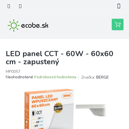
Prejsť
na
obsah
Nákupn
košík
LED panel CCT - 60W - 60x60
cm - zapustený
MP0057
Priemerné
Neohodnotené
Podrobnosti hodnotenia
Značka:
BERGE
hodnotenie
produktu
je
0,0
z
5
hviezdičiek.