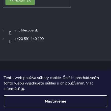
PRIHLÁSIŤ SA
Kontakt
info
@
ecobe.sk
+420 591 140 199
Tento web používa súbory cookie. Ďalším prechádzaním
Copyright 2026
Ecobe.sk
. Všetky práva vyhradené.
tohto webu vyjadrujete súhlas s ich používaním. Viac
informácií
tu
.
Grafický návrh vytvoril a na Shoptet implementoval
Tomáš Hlad
&
Shoptetak.cz
.
Nastavenie
Vytvoril Shoptet