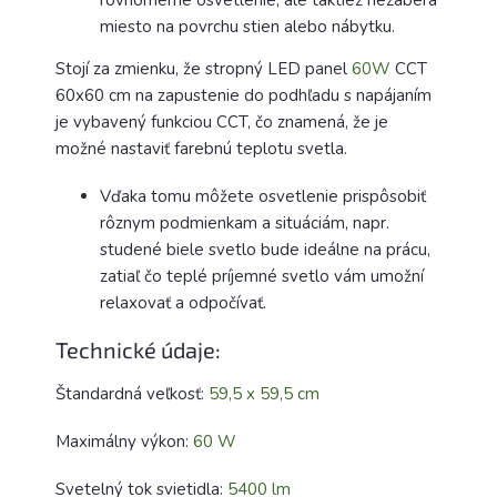
rovnomerné osvetlenie, ale taktiež nezaberá
miesto na povrchu stien alebo nábytku.
Stojí za zmienku, že stropný LED panel
60W
CCT
60x60 cm na zapustenie do podhľadu s napájaním
je vybavený funkciou CCT, čo znamená, že je
možné nastaviť farebnú teplotu svetla.
Vďaka tomu môžete osvetlenie prispôsobiť
rôznym podmienkam a situáciám, napr.
studené biele svetlo bude ideálne na prácu,
zatiaľ čo teplé príjemné svetlo vám umožní
relaxovať a odpočívať.
Technické údaje:
Štandardná veľkosť:
59,5 x 59,5 cm
Maximálny výkon:
60 W
Svetelný tok svietidla:
5400 lm