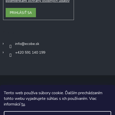
podmienkami ochrany osobných údajov
PRIHLÁSIŤ SA
Kontakt
info
@
ecobe.sk
+420 591 140 199
Tento web používa súbory cookie. Ďalším prechádzaním
Copyright 2026
Ecobe.sk
. Všetky práva vyhradené.
tohto webu vyjadrujete súhlas s ich používaním. Viac
informácií
tu
.
Grafický návrh vytvoril a na Shoptet implementoval
Tomáš Hlad
&
Shoptetak.cz
.