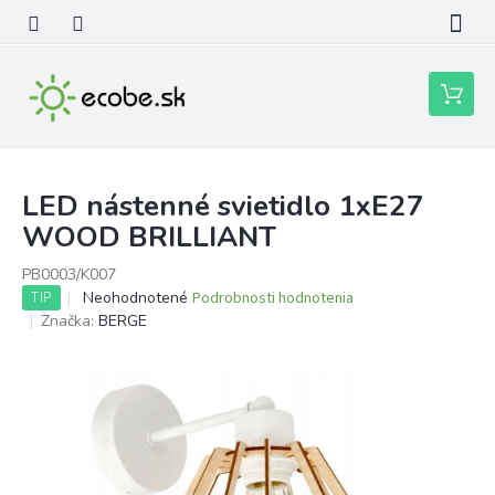
Prejsť
na
obsah
Nákupn
košík
LED nástenné svietidlo 1xE27
WOOD BRILLIANT
PB0003/K007
Priemerné
Neohodnotené
Podrobnosti hodnotenia
TIP
hodnotenie
Značka:
BERGE
produktu
je
0,0
z
5
hviezdičiek.