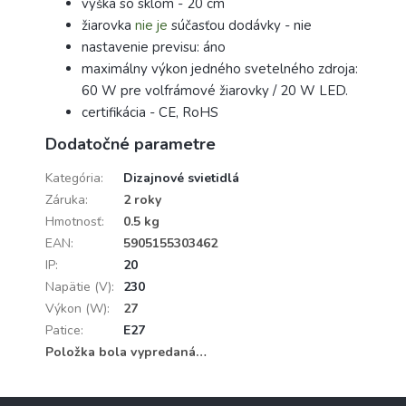
výška so sklom - 20 cm
žiarovka
nie je
súčasťou dodávky - nie
nastavenie previsu: áno
maximálny výkon jedného svetelného zdroja:
60 W pre volfrámové žiarovky / 20 W LED.
certifikácia - CE, RoHS
Dodatočné parametre
Kategória
:
Dizajnové svietidlá
Záruka
:
2 roky
Hmotnosť
:
0.5 kg
EAN
:
5905155303462
IP
:
20
Napätie (V)
:
230
Výkon (W)
:
27
Patice
:
E27
Položka bola vypredaná…
Z