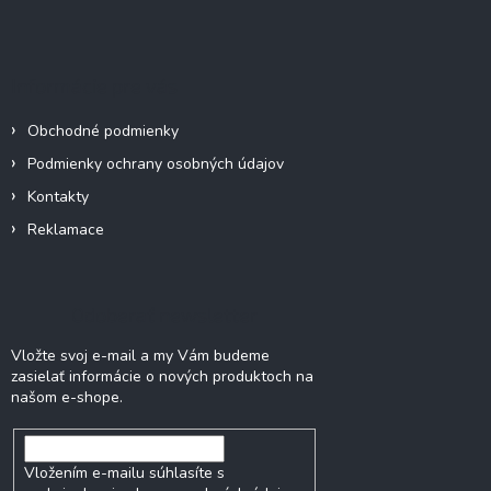
á
p
ä
Informácie pre vás
t
i
Obchodné podmienky
e
Podmienky ochrany osobných údajov
Kontakty
Reklamace
Odoberať newsletter
Vložte svoj e-mail a my Vám budeme
zasielať informácie o nových produktoch na
našom e-shope.
Vložením e-mailu súhlasíte s