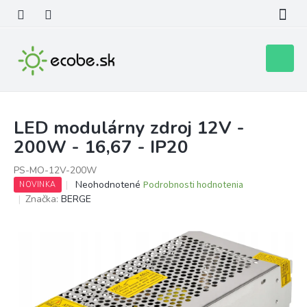
Prejsť
na
obsah
Nákupn
košík
LED modulárny zdroj 12V -
200W - 16,67 - IP20
PS-MO-12V-200W
Priemerné
Neohodnotené
Podrobnosti hodnotenia
NOVINKA
hodnotenie
Značka:
BERGE
produktu
je
0,0
z
5
hviezdičiek.