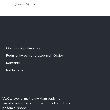
Výkon (W)
:
200
Z
á
p
ä
Informácie pre vás
t
i
Obchodné podmienky
e
Podmienky ochrany osobných údajov
Kontakty
Reklamace
Odoberať newsletter
Vložte svoj e-mail a my Vám budeme
zasielať informácie o nových produktoch na
našom e-shope.