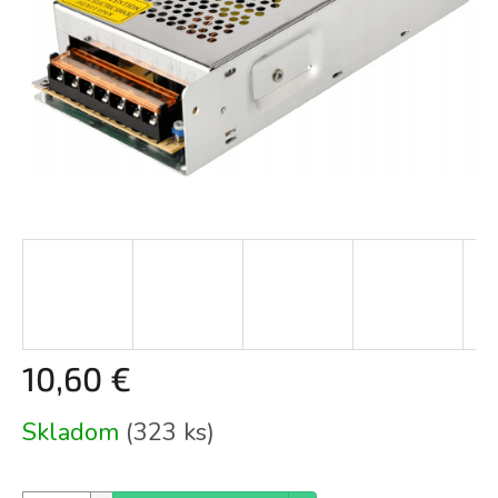
10,60 €
Jednotková
Skladom
(323 ks)
cena: