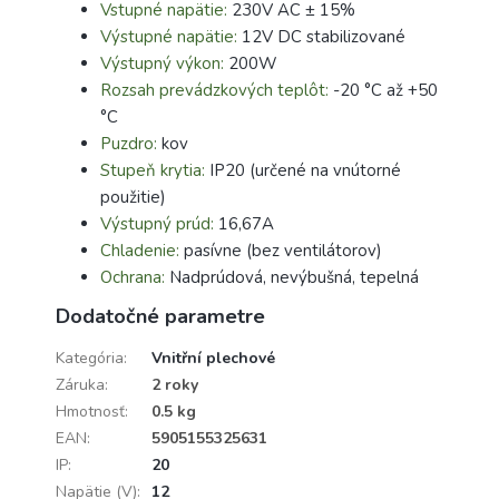
Vstupné napätie:
230V AC ± 15%
Výstupné napätie:
12V DC stabilizované
Výstupný výkon:
200W
Rozsah prevádzkových teplôt:
-20 °C až +50
°C
Puzdro:
kov
Stupeň krytia:
IP20 (určené na vnútorné
použitie)
Výstupný prúd:
16,67A
Chladenie:
pasívne (bez ventilátorov)
Ochrana:
Nadprúdová, nevýbušná, tepelná
Dodatočné parametre
Kategória
:
Vnitřní plechové
Záruka
:
2 roky
Hmotnosť
:
0.5 kg
EAN
:
5905155325631
IP
:
20
Napätie (V)
:
12