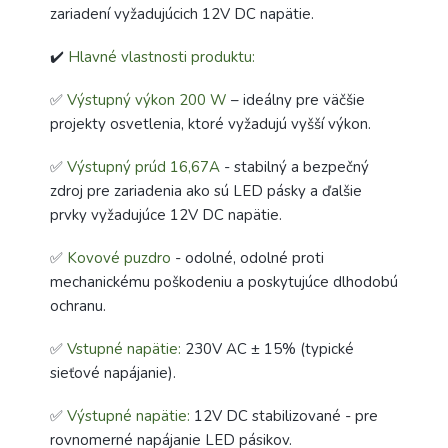
zariadení vyžadujúcich 12V DC napätie.
✔️
Hlavné vlastnosti produktu:
✅
Výstupný výkon 200 W
– ideálny pre väčšie
projekty osvetlenia, ktoré vyžadujú vyšší výkon.
✅
Výstupný prúd 16,67A
- stabilný a bezpečný
zdroj pre zariadenia ako sú LED pásky a ďalšie
prvky vyžadujúce 12V DC napätie.
✅
Kovové puzdro
- odolné, odolné proti
mechanickému poškodeniu a poskytujúce dlhodobú
ochranu.
✅
Vstupné napätie:
230V AC ± 15% (typické
sieťové napájanie).
✅
Výstupné napätie:
12V DC stabilizované - pre
rovnomerné napájanie LED pásikov.