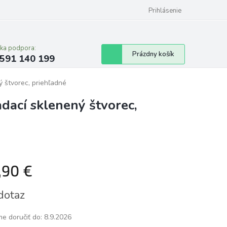
Prihlásenie
cka podpora:
Nákupný
Prázdny košík
591 140 199
košík
ý štvorec, priehľadné
adací sklenený štvorec,
,90 €
tková
dotaz
e doručiť do:
8.9.2026