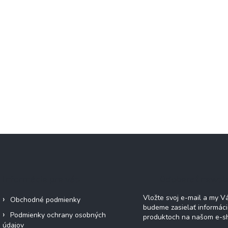
Informácie pre vás
Odoberať newsl
Vložte svoj e-mail a my 
Obchodné podmienky
budeme zasielať informác
Podmienky ochrany osobných
produktoch na našom e-s
údajov