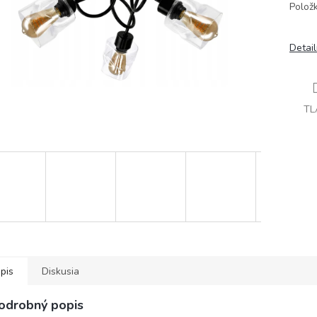
Polož
Detai
TL
pis
Diskusia
odrobný popis