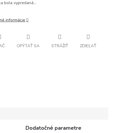
ka bola vypredaná…
lné informácie
AČ
OPÝTAŤ SA
STRÁŽIŤ
ZDIEĽAŤ
Dodatočné parametre