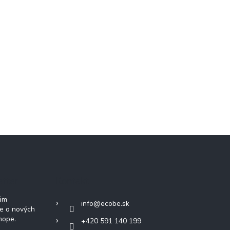
etter
Kontakt
Vám
info
@
ecobe.sk
ie o nových
hope.
+420 591 140 199