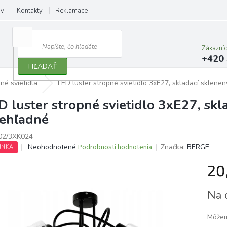
ov
Kontakty
Reklamace
Zákazní
+420 
HĽADAŤ
né svietidla
LED luster stropné svietidlo 3xE27, skladací sklenen
D luster stropné svietidlo 3xE27, skl
iehľadné
02/3XK024
Priemerné
Neohodnotené
Podrobnosti hodnotenia
Značka:
BERGE
INKA
hodnotenie
produktu
20
je
0,0
Jedno
Na 
z
cena:
5
hviezdičiek.
Môžem