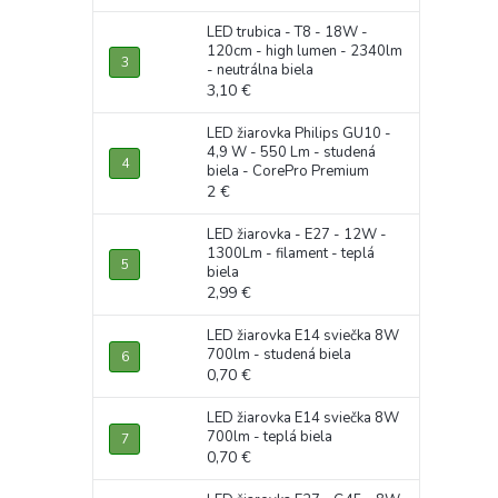
LED trubica - T8 - 18W -
120cm - high lumen - 2340lm
- neutrálna biela
3,10 €
LED žiarovka Philips GU10 -
4,9 W - 550 Lm - studená
biela - CorePro Premium
2 €
LED žiarovka - E27 - 12W -
1300Lm - filament - teplá
biela
2,99 €
LED žiarovka E14 sviečka 8W
700lm - studená biela
0,70 €
LED žiarovka E14 sviečka 8W
700lm - teplá biela
0,70 €