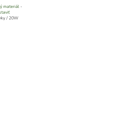
ý
materiál
-
taviť
vky / 20W