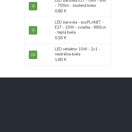
LED žiarovka E27 - G45 - 8W
- 700lm - studená biela
0,80 €
LED žiarovka - ecoPLANET -
E27 - 10W - sviečka - 880Lm
- teplá biela
0,50 €
LED reflektor 10W - 2v1 -
neutrálna biela
1,80 €
Z
á
p
ä
t
i
e