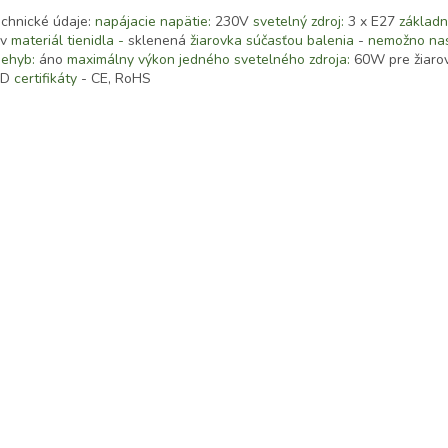
chnické údaje:
napájacie napätie:
230V
svetelný zdroj:
3 x E27
základn
ov
materiál tienidla -
sklenená
žiarovka súčasťou balenia
-
nemožno nas
iehyb:
áno
maximálny výkon jedného svetelného zdroja:
60W pre žiaro
ED
certifikáty
- CE, RoHS