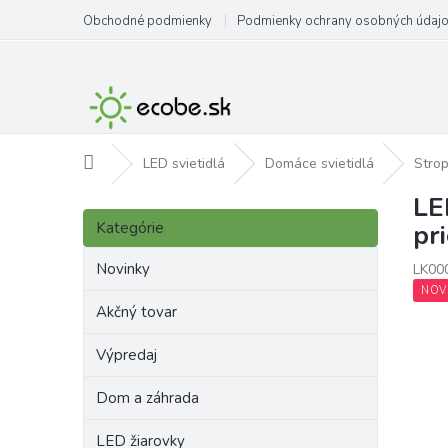
Prejsť
Obchodné podmienky
Podmienky ochrany osobných údaj
na
obsah
Domov
LED svietidlá
Domáce svietidlá
Strop
LE
B
Preskočiť
o
Kategórie
pr
kategórie
č
n
Novinky
LK00
ý
NOV
p
Akčný tovar
a
Výpredaj
n
e
Dom a záhrada
l
LED žiarovky