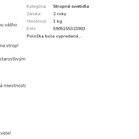
c
Kategória
:
Stropné svietidla
Záruka
:
2 roky
Hmotnosť
:
1 kg
obu vášho
EAN
:
5905155323903
Položka bola vypredaná…
na strop!
starostlivým
 miestnosti
vele!