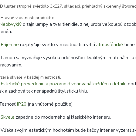
D luster stropné svietidlo 3xE27, skladací, priehľadný sklenený štvore
 Hlavné vlastnosti produktu:
Neobvyklý
dizajn lampy a tvar tienidiel z nej urobí veľkolepú ozd
teriéru.
✅
Príjemne
rozptyľuje svetlo v miestnosti a vrhá
atmosférické
tiene 
Lampa sa vyznačuje vysokou odolnosťou, kvalitnými materiálmi a 
racovaním.
zerá skvele v každej miestnosti.
Estetické prevedenie a pozornosť venovaná každému detailu
dodá
sk a zachová tak nenápadnú štylistickú líniu.
Tesnosť
IP20
(na vnútorné použitie)
✅
Skvele
zapadne do moderného aj klasického interiéru.
Vďaka svojim estetickým hodnotám bude každý interiér vyzerať sk