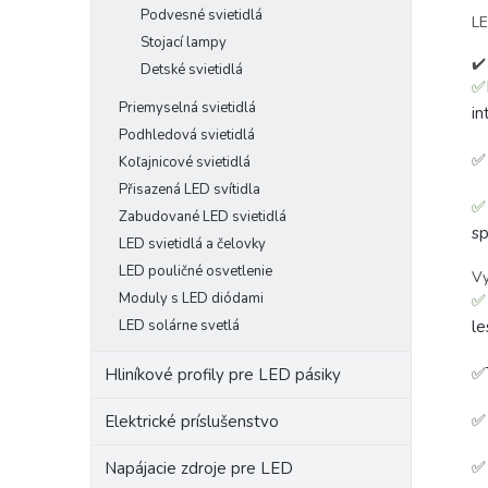
Podvesné svietidlá
LE
Stojací lampy
✔️
Detské svietidlá
✅
Priemyselná svietidlá
in
Podhledová svietidlá
Koľajnicové svietidlá
Přisazená LED svítidla
✅
Zabudované LED svietidlá
sp
LED svietidlá a čelovky
LED pouličné osvetlenie
Vy
Moduly s LED diódami
✅
LED solárne svetlá
le
✅
Hliníkové profily pre LED pásiky
Elektrické príslušenstvo
✅ 
Napájacie zdroje pre LED