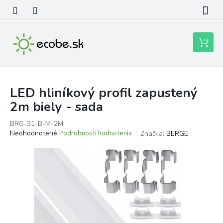
Prejsť
na
obsah
Nákupn
košík
LED hliníkový profil zapustený
2m biely - sada
BRG-31-B-M-2M
Priemerné
Neohodnotené
Podrobnosti hodnotenia
Značka:
BERGE
hodnotenie
produktu
je
0,0
z
5
hviezdičiek.