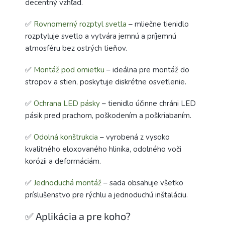
decentný vzhľad.
✅
Rovnomerný rozptyl svetla
– mliečne tienidlo
rozptyľuje svetlo a vytvára jemnú a príjemnú
atmosféru bez ostrých tieňov.
✅
Montáž pod omietku
– ideálna pre montáž do
stropov a stien, poskytuje diskrétne osvetlenie.
✅
Ochrana LED pásky
– tienidlo účinne chráni LED
pásik pred prachom, poškodením a poškriabaním.
✅
Odolná konštrukcia
– vyrobená z vysoko
kvalitného eloxovaného hliníka, odolného voči
korózii a deformáciám.
✅
Jednoduchá montáž
– sada obsahuje všetko
príslušenstvo pre rýchlu a jednoduchú inštaláciu.
✅ Aplikácia a pre koho?