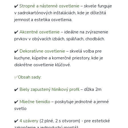
✔️
Stropné a nástenné osvetlenie
– skvele funguje
v sadrokartónových inštaláciách, kde je dôležitá
jemnosť a estetika osvetlenia.
✔️
Akcentné osvetlenie
– ideálne na zvýraznenie
prvkov v obývacích izbách, spálňach, chodbách.
✔️
Dekoratívne osvetlenie
– skvelá voľba pre
kuchyne, kúpeľne a komerčné priestory, kde je
diskrétne osvetlenie kľúčové.
✅Obsah sady:
✔️
Biely zapustený hliníkový profil
– dĺžka 2m
✔️
Mliečne tienidlo
– poskytuje jednotné a jemné
svetlo
✔️
4 uzávery
(2 plné, 2 s otvorom) - pre estetické
zakončenie a jednoduchú montáž