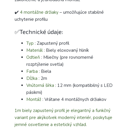
✔️
4 montážne držiaky
– umožňujúce stabilné
uchytenie profilu
✅Technické údaje:
Typ
: Zapustený profil
Materiál
: Biely eloxovaný hliník
Odtieň
: Mliečny (pre rovnomerné
rozptýlenie svetla)
Farba
: Biela
Dĺžka
: 2m
Vnútorná šírka
: 12 mm (kompatibilný s LED
pásikmi)
Montáž
: Vrátane 4 montážnych držiakov
1m biely zapustený profil je elegantný a funkčný
variant pre akýkoľvek moderný interiér, poskytuje
jemné osvetlenie a estetický vzhľad.