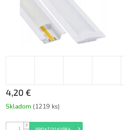
4,20 €
Jednotková
Skladom
(1219 ks)
cena:
PRIDAŤ DO KOŠÍKA