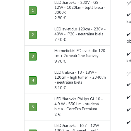
✅
LED žiarovka - 230V - G9 -
12W - 1020Lm - teplá biela -
3000K
✔
2,80 €
ko
LED svietidlo 120cm - 230V -
✔
40W - IP20 - neutrálna biela
7,40 €
ob
Hermetické LED svietidlo 120
✔
cm + 2x neutrálne žiarivky
kd
9,70 €
✅
LED trubica - T8 - 18W -
120cm - high lumen - 2340lm
- neutrálna biela
✔
3,10 €
✔
LED žiarovka Philips GU10 -
4,9 W - 550 Lm - studená
biela - CorePro Premium
✔
2 €
✔
LED žiarovka - E27 - 12W -
1300Lm - filament - teplá