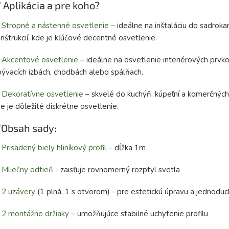
 Aplikácia a pre koho?
️
Stropné a nástenné osvetlenie
– ideálne na inštaláciu do sadrok
nštrukcií, kde je kľúčové decentné osvetlenie.
️
Akcentové osvetlenie
– ideálne na osvetlenie interiérových prvkov
ývacích izbách, chodbách alebo spálňach.
️
Dekoratívne osvetlenie
– skvelé do kuchýň, kúpeľní a komerčných 
e je dôležité diskrétne osvetlenie.
Obsah sady:
️
Prisadený biely hliníkový profil
– dĺžka 1m
️
Mliečny odtieň
- zaisťuje rovnomerný rozptyl svetla
️
2 uzávery
(1 plná, 1 s otvorom) - pre estetickú úpravu a jednodu
️
2 montážne držiaky
– umožňujúce stabilné uchytenie profilu