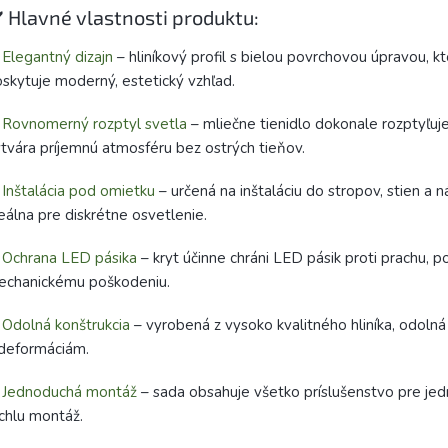
️ Hlavné vlastnosti produktu:
✅
Elegantný dizajn
– hliníkový profil s bielou povrchovou úpravou, kt
skytuje moderný, estetický vzhľad.
✅
Rovnomerný rozptyl svetla
– mliečne tienidlo dokonale rozptyľuje
tvára príjemnú atmosféru bez ostrých tieňov.
✅
Inštalácia pod omietku
– určená na inštaláciu do stropov, stien a n
eálna pre diskrétne osvetlenie.
✅
Ochrana LED pásika
– kryt účinne chráni LED pásik proti prachu, p
echanickému poškodeniu.
✅
Odolná konštrukcia
– vyrobená z vysoko kvalitného hliníka, odolná 
deformáciám.
✅
Jednoduchá montáž
– sada obsahuje všetko príslušenstvo pre je
chlu montáž.