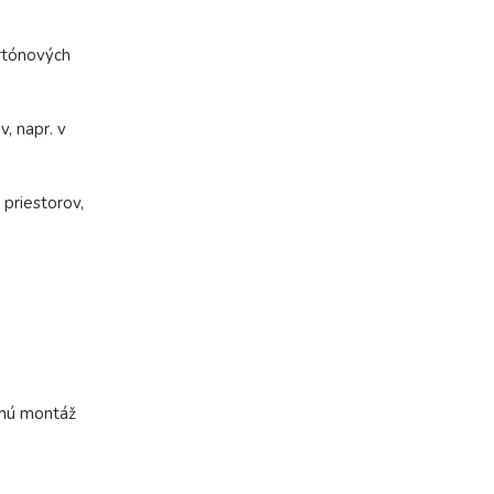
artónových
, napr. v
priestorov,
chú montáž