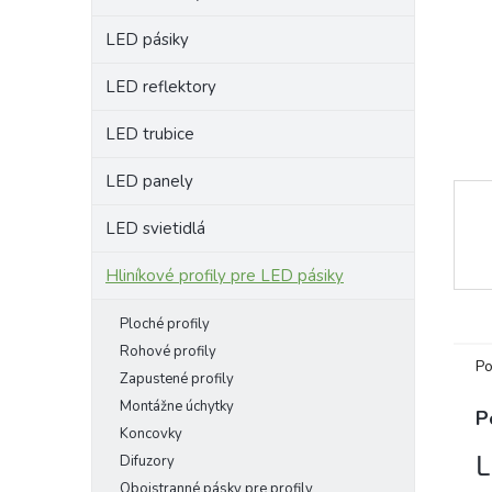
LED pásiky
LED reflektory
LED trubice
LED panely
LED svietidlá
Hliníkové profily pre LED pásiky
Ploché profily
Rohové profily
Po
Zapustené profily
Montážne úchytky
P
Koncovky
L
Difuzory
Obojstranné pásky pre profily