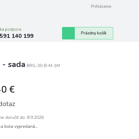
Prihlásenie
cka podpora:
Nákupný
Prázdny košík
591 140 199
košík
 - sada
BRG-30-B-M-1M
40 €
tková
dotaz
e doručiť do:
8.9.2026
ka bola vypredaná…