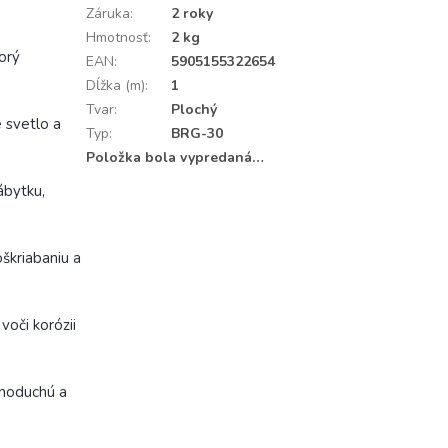
Záruka
:
2 roky
Hmotnosť
:
2 kg
orý
EAN
:
5905155322654
Dĺžka (m)
:
1
Tvar
:
Plochý
 svetlo a
Typ
:
BRG-30
Položka bola vypredaná…
ábytku,
oškriabaniu a
voči korózii
dnoduchú a