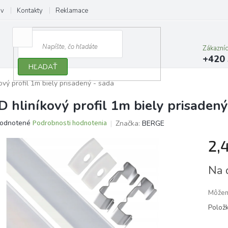
ov
Kontakty
Reklamace
Zákazní
+420 
HĽADAŤ
ový profil 1m biely prisadený - sada
D hliníkový profil 1m biely prisadený
erné
odnotené
Podrobnosti hodnotenia
Značka:
BERGE
tenie
2,
ktu
Jedno
Na 
cena:
ičiek.
Môžem
Polož