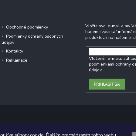
Informácie pre vás
Odoberať newsl
Vložte svoj e-mail a my 
Obchodné podmienky
budeme zasielať informác
Podmienky ochrany osobných
produktoch na našom e-s
údajov
Kontakty
Vložením e-mailu súhlas
Reklamace
podmienkami ochrany o
údajov
PRIHLÁSIŤ SA
Copyright 2026
Ecobe.sk
. Všetky práva vyhradené.
oužíva súbory cookie. Ďalším prechádzaním tohto webu
ický návrh vytvoril a na Shoptet implementoval
Tomáš Hlad
&
Shoptet