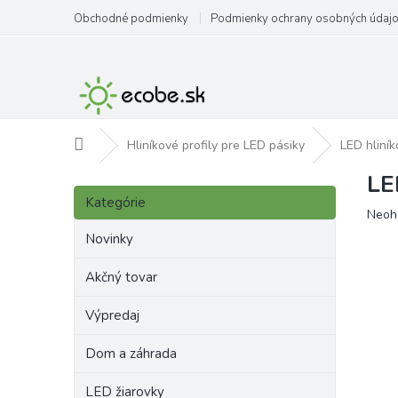
Prejsť
Obchodné podmienky
Podmienky ochrany osobných údaj
na
obsah
Domov
Hliníkové profily pre LED pásiky
LED hliník
LE
B
Preskočiť
o
Kategórie
kategórie
Priem
Neoh
č
hodno
n
Novinky
produ
ý
je
p
Akčný tovar
0,0
a
z
Výpredaj
5
n
hviezd
e
Dom a záhrada
l
LED žiarovky