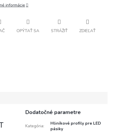
lné informácie
AČ
OPÝTAŤ SA
STRÁŽIŤ
ZDIEĽAŤ
Dodatočné parametre
ET
Hliníkové profily pre LED
Kategória
:
pásiky