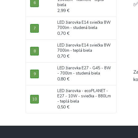
✅
biela
2,99 €
LED žiarovka E14 sviečka 8W
700lm - studená biela
0,70 €
LED žiarovka E14 sviečka 8W
700lm - teplá biela
0,70 €
LED žiarovka E27 - G45 - 8W
Za
- 700lm - studená biela
0,80 €
ko
LED žiarovka - ecoPLANET -
E27 - 10W - sviečka - 880Lm
- teplá biela
0,50 €
Z
á