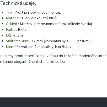
Technické údaje:
Typ
: Profil pre povrchovú montáž
Materiál
: Biely eloxovaný hliník
Odtieň
: Mliečny (pre rovnomerné rozptýlenie svetla)
Farba
: Biela
Dĺžka
: 1m
Vnútorná šírka
: 12 mm (kompatibilný s LED pásikmi)
Montáž
: Vrátane 2 montážnych držiakov
pustený profil je perfektnou voľbou do každého moderného interi
mbinuje elegantný vzhľad s funkčnosťou.