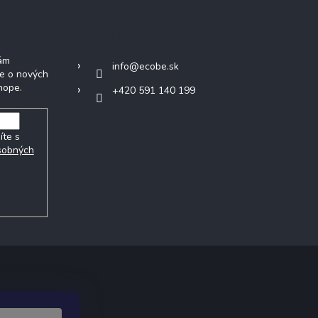
etter
Kontakt
Vám
info
@
ecobe.sk
ie o nových
hope.
+420 591 140 199
íte s
sobných
ak.cz
.