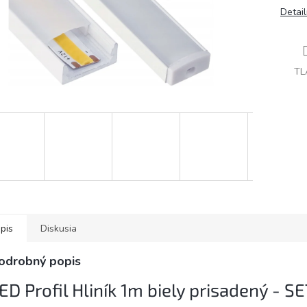
Detai
TL
pis
Diskusia
odrobný popis
ED Profil Hliník 1m biely prisadený - S