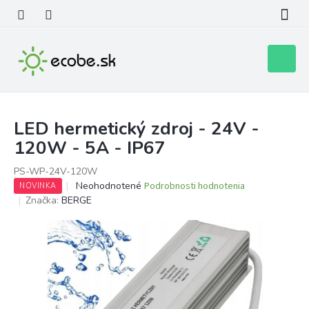
Prejsť
na
obsah
Nákupn
košík
LED hermetický zdroj - 24V -
120W - 5A - IP67
PS-WP-24V-120W
Priemerné
Neohodnotené
Podrobnosti hodnotenia
NOVINKA
hodnotenie
Značka:
BERGE
produktu
je
0,0
z
5
hviezdičiek.