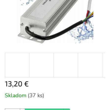
13,20 €
Jednotková
Skladom
(37 ks)
cena: