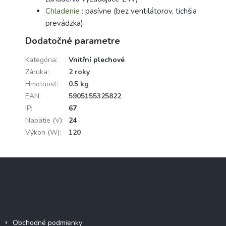
Chladenie
: pasívne (bez ventilátorov, tichšia
prevádzka)
Dodatočné parametre
Kategória
:
Vnitřní plechové
Záruka
:
2 roky
Hmotnosť
:
0.5 kg
EAN
:
5905155325822
IP
:
67
Napätie (V)
:
24
Výkon (W)
:
120
Z
á
p
ä
Informácie pre vás
t
i
Obchodné podmienky