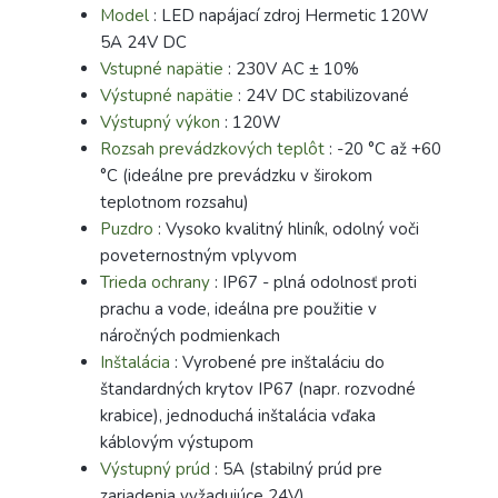
Model
: LED napájací zdroj Hermetic 120W
5A 24V DC
Vstupné napätie
: 230V AC ± 10%
Výstupné napätie
: 24V DC stabilizované
Výstupný výkon
: 120W
Rozsah prevádzkových teplôt
: -20 °C až +60
°C (ideálne pre prevádzku v širokom
teplotnom rozsahu)
Puzdro
: Vysoko kvalitný hliník, odolný voči
poveternostným vplyvom
Trieda ochrany
: IP67 - plná odolnosť proti
prachu a vode, ideálna pre použitie v
náročných podmienkach
Inštalácia
: Vyrobené pre inštaláciu do
štandardných krytov IP67 (napr. rozvodné
krabice), jednoduchá inštalácia vďaka
káblovým výstupom
Výstupný prúd
: 5A (stabilný prúd pre
zariadenia vyžadujúce 24V)