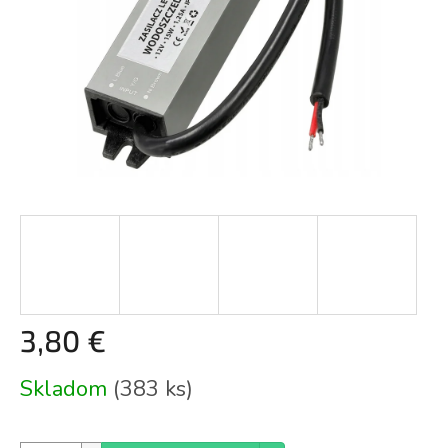
3,80 €
Jednotková
Skladom
(383 ks)
cena: