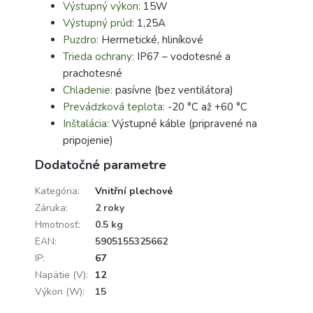
Výstupný výkon:
15W
Výstupný prúd:
1,25A
Puzdro:
Hermetické, hliníkové
Trieda ochrany:
IP67 – vodotesné a
prachotesné
Chladenie:
pasívne (bez ventilátora)
Prevádzková teplota:
-20 °C až +60 °C
Inštalácia:
Výstupné káble (pripravené na
pripojenie)
Dodatočné parametre
Kategória
:
Vnitřní plechové
Záruka
:
2 roky
Hmotnosť
:
0.5 kg
EAN
:
5905155325662
IP
:
67
Napätie (V)
:
12
Výkon (W)
:
15