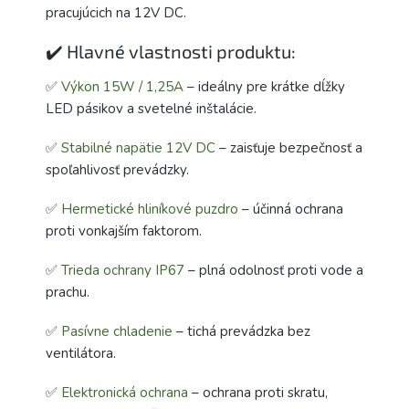
pracujúcich na 12V DC.
✔️ Hlavné vlastnosti produktu:
✅
Výkon 15W / 1,25A
– ideálny pre krátke dĺžky
LED pásikov a svetelné inštalácie.
✅
Stabilné napätie 12V DC
– zaisťuje bezpečnosť a
spoľahlivosť prevádzky.
✅
Hermetické hliníkové puzdro
– účinná ochrana
proti vonkajším faktorom.
✅
Trieda ochrany IP67
– plná odolnosť proti vode a
prachu.
✅
Pasívne chladenie
– tichá prevádzka bez
ventilátora.
✅
Elektronická ochrana
– ochrana proti skratu,