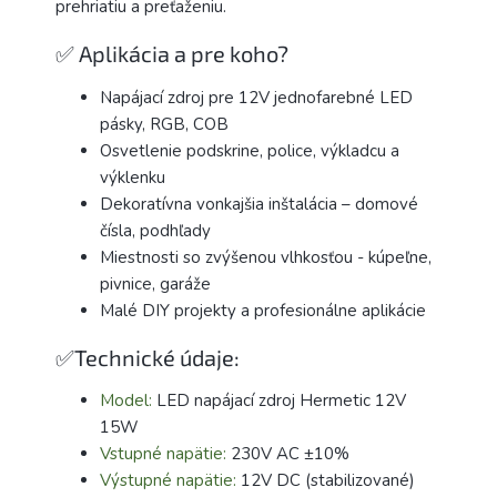
prehriatiu a preťaženiu.
✅ Aplikácia a pre koho?
Napájací zdroj pre 12V jednofarebné LED
pásky, RGB, COB
Osvetlenie podskrine, police, výkladcu a
výklenku
Dekoratívna vonkajšia inštalácia – domové
čísla, podhľady
Miestnosti so zvýšenou vlhkosťou - kúpeľne,
pivnice, garáže
Malé DIY projekty a profesionálne aplikácie
✅Technické údaje:
Model:
LED napájací zdroj Hermetic 12V
15W
Vstupné napätie:
230V AC ±10%
Výstupné napätie:
12V DC (stabilizované)