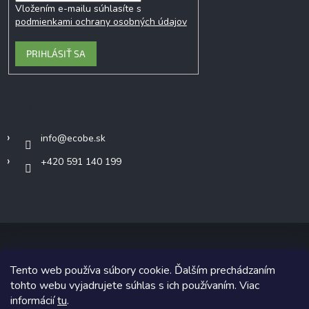
Vložením e-mailu súhlasíte s
podmienkami ochrany osobných údajov
PRIHLÁSIŤ SA
Kontakt
info
@
ecobe.sk
+420 591 140 199
Tento web používa súbory cookie. Ďalším prechádzaním
Copyright 2026
Ecobe.sk
. Všetky práva vyhradené.
tohto webu vyjadrujete súhlas s ich používaním. Viac
informácií
tu
.
Grafický návrh vytvoril a na Shoptet implementoval
Tomáš Hlad
&