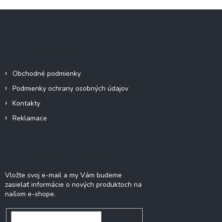
Z
á
p
ä
Informácie pre vás
t
i
Obchodné podmienky
e
Podmienky ochrany osobných údajov
Kontakty
Reklamace
Odoberať newsletter
Vložte svoj e-mail a my Vám budeme
zasielať informácie o nových produktoch na
našom e-shope.