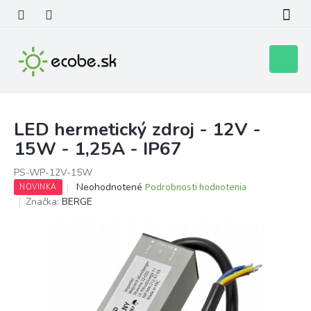
Prejsť
na
obsah
Nákupn
košík
LED hermetický zdroj - 12V -
15W - 1,25A - IP67
PS-WP-12V-15W
Priemerné
Neohodnotené
Podrobnosti hodnotenia
NOVINKA
hodnotenie
Značka:
BERGE
produktu
je
0,0
z
5
hviezdičiek.