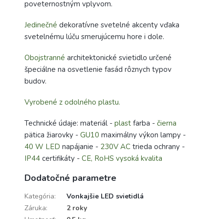
poveternostným vplyvom.
Jedinečné
dekoratívne svetelné akcenty vďaka
svetelnému lúču smerujúcemu hore i dole.
Obojstranné
architektonické svietidlo určené
špeciálne na osvetlenie fasád rôznych typov
budov.
Vyrobené z odolného plastu.
Technické údaje: materiál -
plast
farba -
čierna
pätica žiarovky -
GU10
maximálny výkon lampy -
40 W LED
napájanie -
230V AC
trieda ochrany -
IP44
certifikáty -
CE, RoHS
vysoká kvalita
Dodatočné parametre
Kategória
:
Vonkajšie LED svietidlá
Záruka
:
2 roky