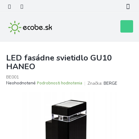
Prejsť
na
obsah
Nákupn
košík
LED fasádne svietidlo GU10
HANEO
BE001
Priemerné
Neohodnotené
Podrobnosti hodnotenia
Značka:
BERGE
hodnotenie
produktu
je
0,0
z
5
hviezdičiek.