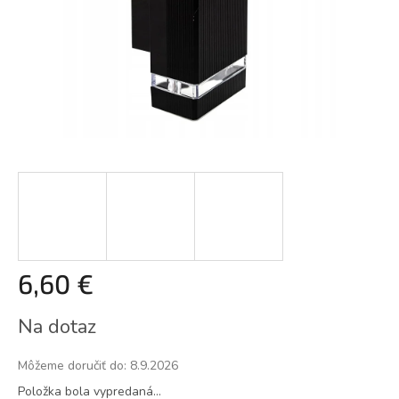
6,60 €
Jednotková
Na dotaz
cena:
Môžeme doručiť do:
8.9.2026
Položka bola vypredaná…