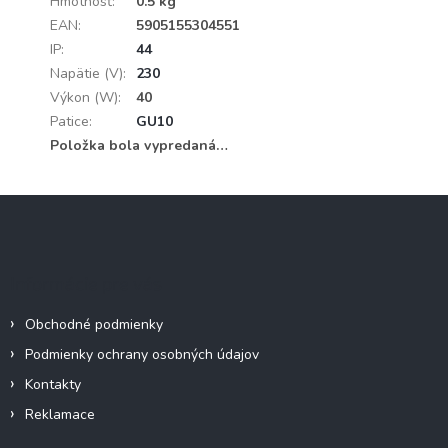
Hmotnosť
:
0.5 kg
EAN
:
5905155304551
IP
:
44
Napätie (V)
:
230
Výkon (W)
:
40
Patice
:
GU10
Položka bola vypredaná…
Z
á
p
ä
Informácie pre vás
t
i
Obchodné podmienky
e
Podmienky ochrany osobných údajov
Kontakty
Reklamace